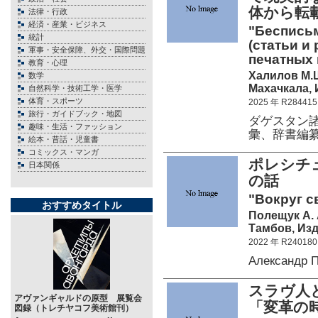
体から転
法律・行政
経済・産業・ビジネス
"Беспись
統計
(статьи и
軍事・安全保障、外交・国際問題
печатных 
教育・心理
Халилов М.
数学
Махачкала,
自然科学・技術工学・医学
体育・スポーツ
2025 年 R284415
旅行・ガイドブック・地図
ダゲスタン
趣味・生活・ファッション
彙、辞書編
絵本・昔話・児童書
コミックス・マンガ
ポレシチ
日本関係
の話
"Вокруг с
おすすめタイトル
Полещук А. 
Тамбов, Изд
2022 年 R240180
Александр 
スラヴ人
アヴァンギャルドの原型 展覧会
「変革の
図録（トレチヤコフ美術館刊）