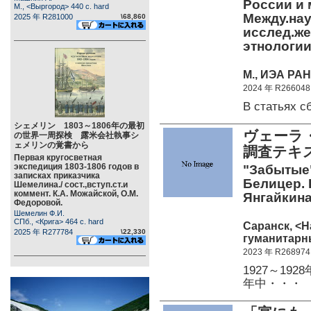
России и м
М., <Выргород> 440 c. hard
Между.нау
2025 年 R281000
\68,860
исслед.же
этнологи
М., ИЭА РАН 
2024 年 R266048
В статьях 
シェメリン 1803～1806年の最初
ヴェーラ
の世界一周探検 露米会社執事シ
ェメリンの覚書から
調査テキ
Первая кругосветная
экспедиция 1803-1806 годов в
"Забытые"
записках приказчика
Белицер. В
Шемелина./ сост.,вступ.ст.и
коммент. К.А. Можайской, О.М.
Янгайкина
Федоровой.
Шемелин Ф.И.
СПб., <Крига> 464 c. hard
Саранск, <
2025 年 R277784
\22,330
гуманитарны
2023 年 R268974
1927～1
年中・・・