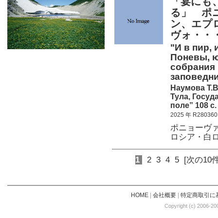
「宴にも
る」 ポ
ン、エプ
ヴォ・・
"И в пир,
Поневы, ю
собрания 
заповедни
Наумова Т.В
Тула, Госу
поле” 108 c.
2025 年 R280360
ポニョーヴ
ロシア・白
1
2
3
4
5
[次の10件
HOME
|
会社概要
|
特定商取引に
Copyright (c) 2006-20