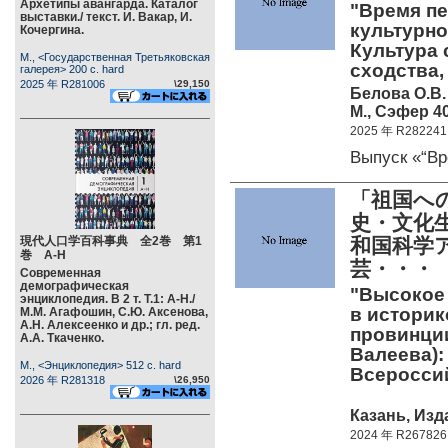
Архетипы авангарда. Каталог
"Время пе
выставки./ текст. И. Вакар, И.
культурно
Кочергина.
Культура 
М., <Государственная Третьяковская
сходства,
галерея> 200 c. hard
2025 年 R281006
\29,150
Белова О.В. 
М., Сэфер 40
2025 年 R282241
Выпуск «“В
「祖国へ
史・文化
現代人口学百科事典 全2巻 第1
和国科学
巻 А-Н
芸・・・
Современная
демографическая
"Высокое 
энциклопедия. В 2 т. Т.1: А-Н./
в историк
М.М. Агафошин, С.Ю. Аксенова,
А.Н. Алексеенко и др.; гл. ред.
провинции
А.А. Ткаченко.
Валеева):
М., <Энциклопедия> 512 c. hard
Всеросси
2026 年 R281318
\26,950
Казань, Изд
2024 年 R267826