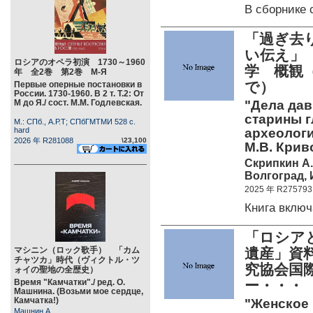
В сборнике
「過ぎ去
い伝え」
ロシアのオペラ初演 1730～1960
学 概観
年 全2巻 第2巻 М-Я
で）
Первые оперные постановки в
России. 1730-1960. В 2 т. Т.2: От
М до Я./ сост. М.М. Годлевская.
"Дела дав
старины г
М.: СПб., А.Р.Т; СПбГМТМИ 528 c.
hard
археологи
2026 年 R281088
\23,100
М.В. Крив
Скрипкин А.
Волгоград, 
2025 年 R275793
Книга вклю
「ロシア
マシニン（ロック歌手） 「カム
遺産」資
チャツカ」時代（ヴィクトル・ツ
究協会国
ォイの聖地の全歴史）
Время "Камчатки"./ ред. О.
ー・・・
Машнина. (Возьми мое сердце,
Камчатка!)
"Женское 
Машнин А.