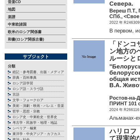
音楽CD
Севера.
地図
Вереш П.Т.,
СПб., <Свое
楽譜
2022 年 R246309
中東欧諸国
В первом, 
欧米のロシア関係書
和書(ロシア関係古書)
「ドンコ
ン地方の
サブジェクト
ルーシと
"Белорус
分類
белорусов
総記・参考図書、出版・メディア
辞典・百科事典
общая ист
ロシア語学習
В.А. Живо
ロシア語・スラヴ語
言語
Ростов-на-
文学・フォークロア
ПРИНТ 101 c
美術・演劇・映画・バレエ・音楽
2024 年 R266116
哲学・思想・宗教
Альманах-е
ロシア史・中東欧史・世界史
考古学・民族学・地理・地誌
シベリア・極東
ハリロフ
東洋学・中央アジア・カフカス
て現実的
政治・社会