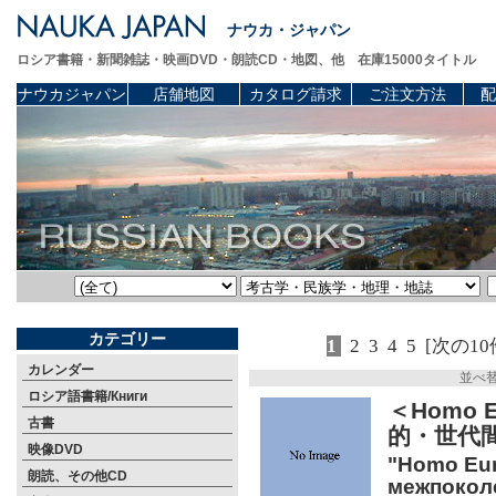
ナウカ・ジャパン
ロシア書籍・新聞雑誌・映画DVD・朗読CD・地図、他 在庫15000タイトル
ナウカジャパン
店舗地図
カタログ請求
ご注文方法
配
カテゴリー
1
2
3
4
5
[次の10
カレンダー
並べ
ロシア語書籍/Книги
＜Homo
古書
的・世代
映像DVD
"Homo Eur
朗読、その他CD
межпокол