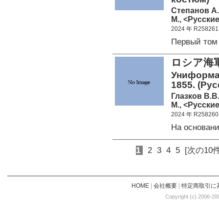
Степанов А.
М., <Русские
2024 年 R258261
Первый том
ロシア海軍
Униформа 
1855. (Ру
Глазков В.В.
М., <Русские
2024 年 R258260
На основан
1
2
3
4
5
[次の10件
HOME
|
会社概要
|
特定商取引に
Copyright (c) 2006-20