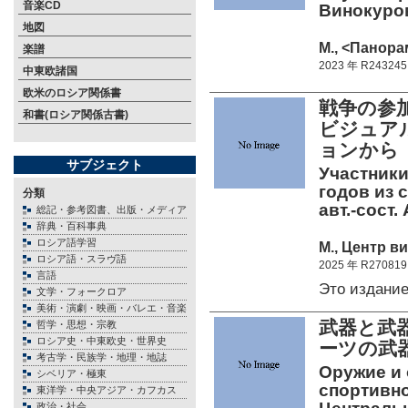
音楽CD
Винокуро
地図
М., <Панорам
楽譜
2023 年 R243245
中東欧諸国
欧米のロシア関係書
戦争の参加
和書(ロシア関係古書)
ビジュアル
ョンから
サブジェクト
Участники
годов из 
分類
авт.-сост.
総記・参考図書、出版・メディア
辞典・百科事典
ロシア語学習
М., Центр в
ロシア語・スラヴ語
2025 年 R270819
言語
Это издани
文学・フォークロア
美術・演劇・映画・バレエ・音楽
武器と武
哲学・思想・宗教
ロシア史・中東欧史・世界史
ーツの武
考古学・民族学・地理・地誌
Оружие и 
シベリア・極東
спортивно
東洋学・中央アジア・カフカス
政治・社会