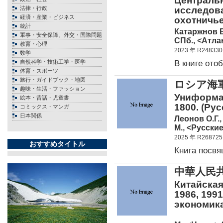
Центральн
法律・行政
исследов
経済・産業・ビジネス
охотничье
統計
Катаржнов В
軍事・安全保障、外交・国際問題
СПб., <Атлан
教育・心理
2023 年 R248330
数学
В книге от
自然科学・技術工学・医学
体育・スポーツ
旅行・ガイドブック・地図
ロシア海軍
趣味・生活・ファッション
Униформа 
絵本・昔話・児童書
1800. (Ру
コミックス・マンガ
日本関係
Леонов О.Г.,
М., <Русские
2025 年 R268725
おすすめタイトル
Книга посв
中華人民
Китайская
1986, 199
экономика