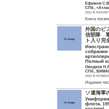
Ефимов С.В
СПб., <Атлан
2022 年 R241097
Книга посв
外国のピ
信部隊 
ト入り完
Иностран
собрании 
артиллери
Полный и
Оводков Н.А
СПб., ВИМАИ
2022 年 R239623
Издание по
ソ連海軍の
Униформа
флота. 19
костюм)