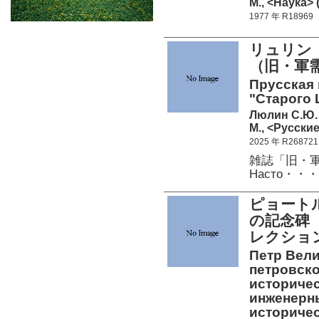
М., <Наука> (
1977 年 R18969
リュリン 
（旧・軍
Прусская 
"Старого Ц
Люлин С.Ю.
М., <Русские
2025 年 R268721
雑誌「旧・
Насто・・・
ピョート
の記念碑
レクショ
Петр Вели
петровско
историчес
инженерны
историчес