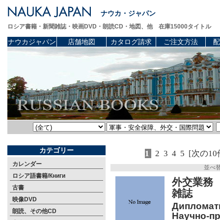
ナウカ・ジャパン
ロシア書籍・新聞雑誌・映画DVD・朗読CD・地図、他 在庫15000タイトル
ナウカジャパン
店舗地図
カタログ請求
ご注文方法
配
カテゴリー
1
2
3
4
5
[次の10
カレンダー
並べ
ロシア語書籍/Книги
外交業務 
古書
雑誌
映像DVD
Дипломати
朗読、その他CD
Научно-пр