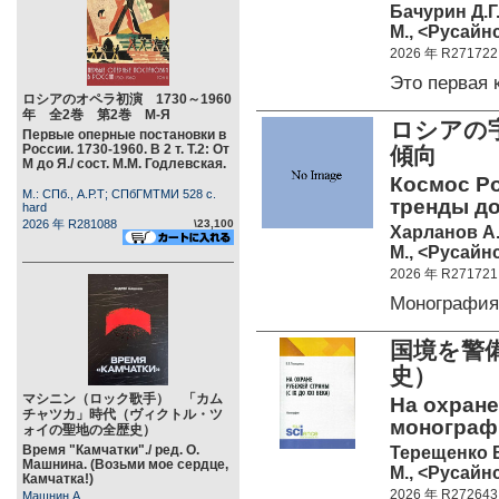
Бачурин Д.Г
М., <Русайнс
2026 年 R271722
Это первая
ロシアのオペラ初演 1730～1960
年 全2巻 第2巻 М-Я
ロシアの
Первые оперные постановки в
России. 1730-1960. В 2 т. Т.2: От
傾向
М до Я./ сост. М.М. Годлевская.
Космос Р
М.: СПб., А.Р.Т; СПбГМТМИ 528 c.
тренды д
hard
2026 年 R281088
\23,100
Харланов А.
М., <Русайнс
2026 年 R271721
Монографи
国境を警
史）
マシニン（ロック歌手） 「カム
На охране 
チャツカ」時代（ヴィクトル・ツ
монограф
ォイの聖地の全歴史）
Время "Камчатки"./ ред. О.
Терещенко В
Машнина. (Возьми мое сердце,
М., <Русайнс
Камчатка!)
2026 年 R272643
Машнин А.