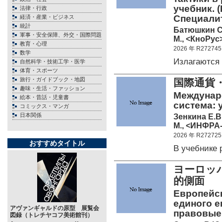
учебник. 
法律・行政
Специалит
経済・産業・ビジネス
統計
Батюшкин С
軍事・安全保障、外交・国際問題
М., <КноРус>
教育・心理
2026 年 R272745
数学
Излагаютс
自然科学・技術工学・医学
体育・スポーツ
旅行・ガイドブック・地図
国際通貨
趣味・生活・ファッション
Междунар
絵本・昔話・児童書
система: 
コミックス・マンガ
日本関係
Зенкина Е.В
М., <ИНФРА-
2026 年 R272725
おすすめタイトル
В учебнике
ヨーロッ
的側
Европейс
единого е
アヴァンギャルドの原型 展覧会
правовые 
図録（トレチヤコフ美術館刊）