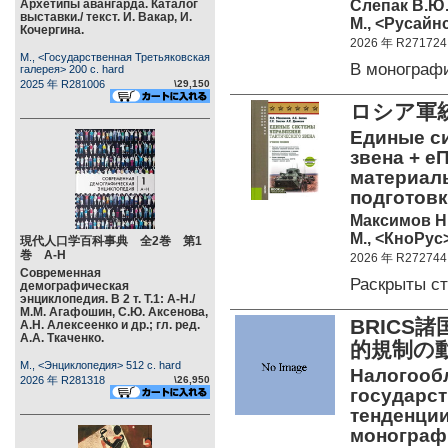
Слепак В.Ю
Архетипы авангарда. Каталог
выставки./ текст. И. Вакар, И.
М., <Русайнс
Кочергина.
2026 年 R271724
М., <Государственная Третьяковская
В монограф
галерея> 200 c. hard
2025 年 R281006
\29,150
ロシア軍
Единые с
звена + е
материалы
подготовк
Максимов Н.
М., <КноРус>
現代人口学百科事典 全2巻 第1
巻 А-Н
2026 年 R272744
Современная
Раскрыты с
демографическая
энциклопедия. В 2 т. Т.1: А-Н./
М.М. Агафошин, С.Ю. Аксенова,
BRICS
А.Н. Алексеенко и др.; гл. ред.
А.А. Ткаченко.
的規制
М., <Энциклопедия> 512 c. hard
Налогооб
2026 年 R281318
\26,950
государс
тенденции
монограф