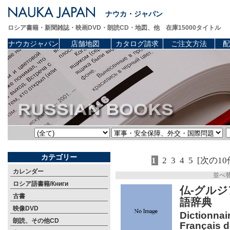
ナウカ・ジャパン
ロシア書籍・新聞雑誌・映画DVD・朗読CD・地図、他 在庫15000タイトル
ナウカジャパン
店舗地図
カタログ請求
ご注文方法
配
カテゴリー
1
2
3
4
5
[次の10
カレンダー
並べ
ロシア語書籍/Книги
仏-グル
古書
語辞典
映像DVD
Dictionnai
朗読、その他CD
Français d