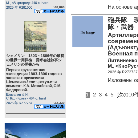
М., <Выргород> 440 c. hard
На основе 
2025 年 R281000
\68,860
砲兵隊 
隊・武器
Артиллери
современн
(Адъюнкту
Военная п
シェメリン 1803～1806年の最初
Литвиненко 
の世界一周探検 露米会社執事シ
ェメリンの覚書から
М., <КноРус>
Первая кругосветная
2026 年 R272737
экспедиция 1803-1806 годов в
записках приказчика
Изложены о
Шемелина./ сост.,вступ.ст.и
коммент. К.А. Можайской, О.М.
Федоровой.
1
2
3
4
5
[次の10件
Шемелин Ф.И.
СПб., <Крига> 464 c. hard
2025 年 R277784
\22,330