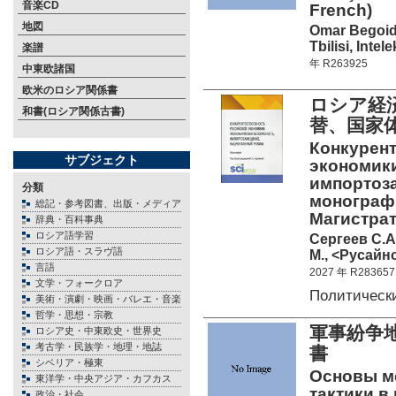
音楽CD
French)
地図
Omar Begoid
Tbilisi, Intel
楽譜
年 R263925
中東欧諸国
欧米のロシア関係書
ロシア経
和書(ロシア関係古書)
替、国
Конкурен
サブジェクト
экономики
импортоз
分類
монографи
総記・参考図書、出版・メディア
Магистрат
辞典・百科事典
ロシア語学習
Сергеев С.А.
ロシア語・スラヴ語
М., <Русайнс
言語
2027 年 R283657
文学・フォークロア
Политическ
美術・演劇・映画・バレエ・音楽
哲学・思想・宗教
軍事紛争
ロシア史・中東欧史・世界史
考古学・民族学・地理・地誌
書
シベリア・極東
Основы м
東洋学・中央アジア・カフカス
тактики в
政治・社会