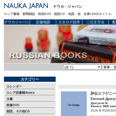
ナウカ・ジャパン
ロシア書籍・新聞雑誌・映画DVD・朗読CD・地図、他 在庫15000タイトル
ナウカジャパン
店舗地図
カタログ請求
ご注文方法
配
カテゴリー
カレンダー
ロシア語書籍/Книги
評伝エフゲニー
Евгений Драгун
古書
Драгунов М.
映像DVD
Ижевск, МВК имен
2026 年 R285324
朗読、その他CD