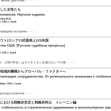
а жизни, деятельн・・・
交部門で活躍した女性
ломатии. Научное издание.
лва В.И.
> 192 c. hard
посвящено историче・・・
ウト(ロシアの武器商人)VS米国
отив США. (Русские судебные процессы)
 319 c. hard
ト（1967年生）はタジキスタン出身のロシアの有・・・
 地域的機構からグローバル・ファクターへ
ганизация сотрудничества. От регионального механизма к глобальн
Мир> 244 c. hard
 доктора политиче・・・
界における戦略的安定と戦略的抑止 トレーニン編
я стабильность и стратегическое сдерживание в многополярном ядер