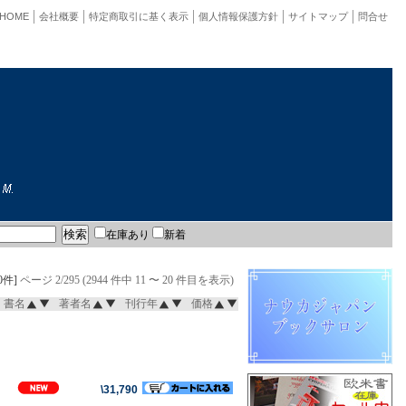
HOME
会社概要
特定商取引に基く表示
個人情報保護方針
サイトマップ
問合せ
在庫あり
新着
0件]
ページ 2/295 (2944 件中 11 〜 20 件目を表示)
書名
著者名
刊行年
価格
\31,790