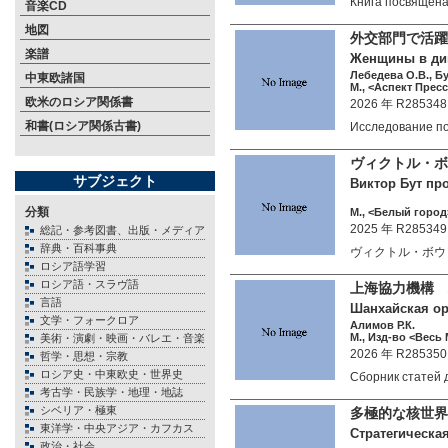
Книга посвящен
音楽CD
地図
外
楽譜
Женщины в дип
Лебедева О.В., Бу
中東欧諸国
М., <Аспект Пресс
欧米のロシア関係書
2026 年 R285348
和書(ロシア関係古書)
Исследование 
ヴィクトル・ボ
サブジェクト
Виктор Бут пр
分類
М., <Белый город>
2025 年 R285349
総記・参考図書、出版・メディア
辞典・百科事典
ヴィクトル・ボウ
ロシア語学習
ロシア語・スラヴ語
上海協力機構
言語
Шанхайская ор
文学・フォークロア
Алимов Р.К.
М., Изд-во <Весь 
美術・演劇・映画・バレエ・音楽
2026 年 R285350
哲学・思想・宗教
ロシア史・中東欧史・世界史
Сборник статей
考古学・民族学・地理・地誌
シベリア・極東
多極的な核世
東洋学・中央アジア・カフカス
Стратегическа
政治・社会