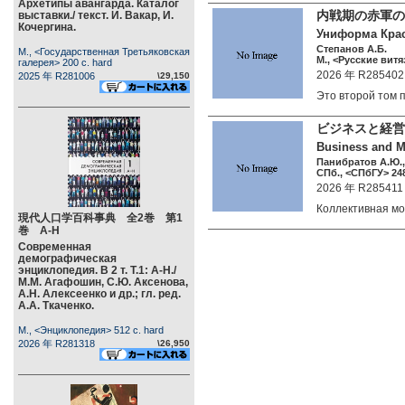
Архетипы авангарда. Каталог
内戦期の赤軍の制
выставки./ текст. И. Вакар, И.
Кочергина.
Униформа Крас
Степанов А.Б.
М., <Государственная Третьяковская
М., <Русские витяз
галерея> 200 c. hard
2026 年 R285402
2025 年 R281006
\29,150
Это второй том
ビジネスと経
Business and M
Панибратов А.Ю., 
СПб., <СПбГУ> 248
2026 年 R285411
Коллективная 
現代人口学百科事典 全2巻 第1
巻 А-Н
Современная
демографическая
энциклопедия. В 2 т. Т.1: А-Н./
М.М. Агафошин, С.Ю. Аксенова,
А.Н. Алексеенко и др.; гл. ред.
А.А. Ткаченко.
М., <Энциклопедия> 512 c. hard
2026 年 R281318
\26,950