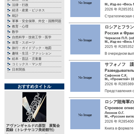
М., Изд-во <Весь 
法律・行政
2026 年 R285351
経済・産業・ビジネス
統計
Стратегическая
軍事・安全保障、外交・国際問題
教育・心理
ロシアとフラン
数学
Россия и Франци
自然科学・技術工学・医学
Черкасов П.П. (ed
М., Изд-во <Весь 
体育・スポーツ
2025 年 R285352
旅行・ガイドブック・地図
趣味・生活・ファッション
В очередном вы
絵本・昔話・児童書
サフォノフ 諜
コミックス・マンガ
日本関係
Разведыватель
Сафонов С.К.
М., <Прометей> 15
2026 年 R285389
おすすめタイトル
Представления 
ロシア陸海軍の
Строевое огне
Леонов О.Г.
М., <Русские витяз
2026 年 R285400
アヴァンギャルドの原型 展覧会
Книга в формат
図録（トレチヤコフ美術館刊）