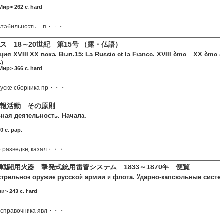
Мир> 262 c. hard
 стабильность – п・・・
ス 18～20世紀 第15号 （露・仏語）
я XVIII-XX века. Вып.15: La Russie et la France. XVIII-ème – XX-ème s
.)
Мир> 366 c. hard
пуске сборника пр・・・
報活動 その原則
ная деятельность. Начала.
0 c. pap.
о разведке, казал・・・
戦闘用火器 撃発式銃用雷管システム 1833～1870年 便覧
стрельное оружие русской армии и флота. Ударно-капсюльные систе
и> 243 c. hard
е справочника явл・・・