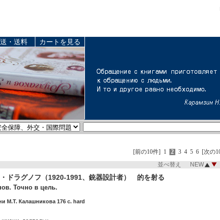
送・送料
カートを見る
[前の10件]
1
2
3
4
5
6
[次の1
並べ替え NEW
・ドラグノフ（1920-1991、銃器設計者） 的を射る
ов. Точно в цель.
и М.Т. Калашникова 176 c. hard