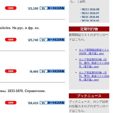
ら。（.pdf）
\15,180
iècles. На рус. и фр. яз.
定期刊行物
新聞雑誌リストのダウンロー
ドはこちら。
\25,740
\9,460
мы. 1833-1870. Справочник.
ブックニュース
ブックニュース、ロシア以外
\58,410
の出版カタログのダウンロー
ドはこちら。