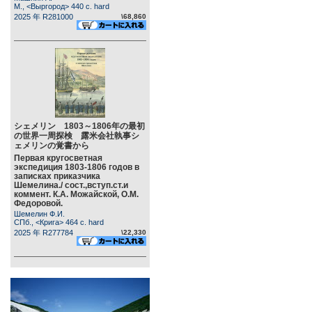
М., <Выргород> 440 c. hard
2025 年 R281000
\68,860
シェメリン 1803～1806年の最初
の世界一周探検 露米会社執事シ
ェメリンの覚書から
Первая кругосветная
экспедиция 1803-1806 годов в
записках приказчика
Шемелина./ сост.,вступ.ст.и
коммент. К.А. Можайской, О.М.
Федоровой.
Шемелин Ф.И.
СПб., <Крига> 464 c. hard
2025 年 R277784
\22,330