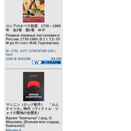
ロシアのオペラ初演 1730～1960
年 全2巻 第2巻 М-Я
Первые оперные постановки в
России. 1730-1960. В 2 т. Т.2: От
М до Я./ сост. М.М. Годлевская.
М.: СПб., А.Р.Т; СПбГМТМИ 528 c.
hard
2026 年 R281088
\23,100
マシニン（ロック歌手） 「カム
チャツカ」時代（ヴィクトル・ツ
ォイの聖地の全歴史）
Время "Камчатки"./ ред. О.
Машнина. (Возьми мое сердце,
Камчатка!)
Машнин А.