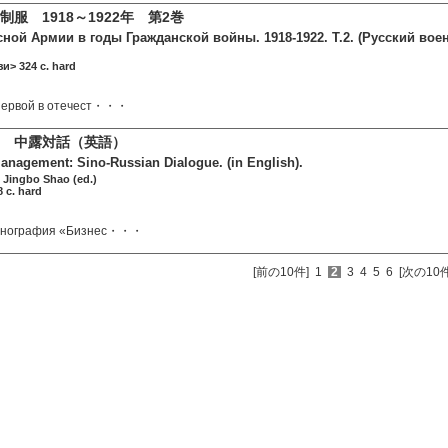
服 1918～1922年 第2巻
ной Армии в годы Гражданской войны. 1918-1922. Т.2. (Русский во
и> 324 c. hard
 первой в отечест・・・
営 中露対話（英語）
anagement: Sino-Russian Dialogue. (in English).
Jingbo Shao (ed.)
 c. hard
монография «Бизнес・・・
[前の10件]
1
2
3
4
5
6
[次の10件