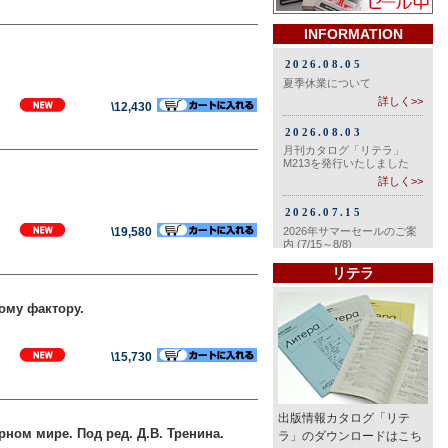
INFORMATION
たち
\12,430
\19,580
リテラ
ому фактору.
\15,730
出版情報カタログ「リテ
ном мире. Под ред. Д.В. Тренина.
ラ」のダウンロードはこち