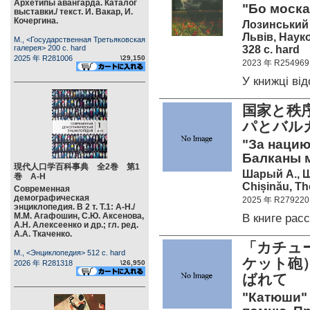
Архетипы авангарда. Каталог
"Бо москал
выставки./ текст. И. Вакар, И.
Кочергина.
Лозинський 
Львів, Наук
М., <Государственная Третьяковская
328 c. hard
галерея> 200 c. hard
2025 年 R281006
\29,150
2023 年 R254969
У книжці в
国家と秩
パとバル
"За нацию
Балканы 
現代人口学百科事典 全2巻 第1
Шарый А., 
巻 А-Н
Chișinău, The
Современная
демографическая
2025 年 R279220
энциклопедия. В 2 т. Т.1: А-Н./
М.М. Агафошин, С.Ю. Аксенова,
В книге ра
А.Н. Алексеенко и др.; гл. ред.
А.А. Ткаченко.
「カチュ
М., <Энциклопедия> 512 c. hard
ケット砲
2026 年 R281318
\26,950
ばれて
"Катюши" 