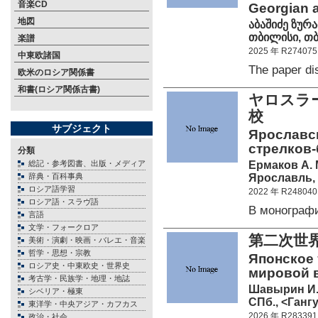
音楽CD
Georgian a
地図
აბაშიძე ზურა
თბილისი, თბ
楽譜
2025 年 R274075
中東欧諸国
The paper d
欧米のロシア関係書
和書(ロシア関係古書)
ヤロスラ
校
サブジェクト
Ярославс
стрелков
分類
Ермаков А. 
総記・参考図書、出版・メディア
Ярославль, 
辞典・百科事典
ロシア語学習
2022 年 R248040
ロシア語・スラヴ語
В монограф
言語
文学・フォークロア
第二次世
美術・演劇・映画・バレエ・音楽
哲学・思想・宗教
Японское 
ロシア史・中東欧史・世界史
мировой 
考古学・民族学・地理・地誌
Шавырин И.
シベリア・極東
СПб., <Гангу
東洋学・中央アジア・カフカス
2026 年 R283391
政治・社会