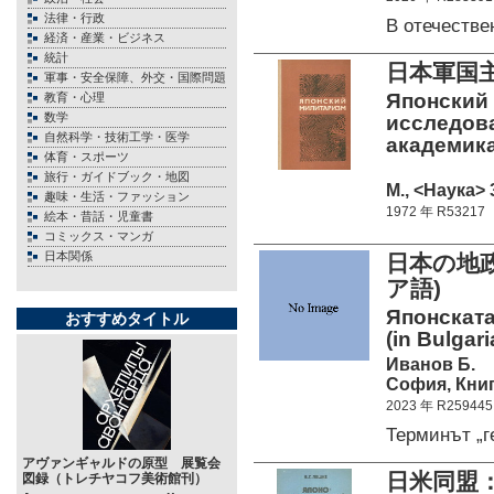
法律・行政
В отечеств
経済・産業・ビジネス
統計
日本軍国
軍事・安全保障、外交・国際問題
Японский
教育・心理
数学
исследован
自然科学・技術工学・医学
академика
体育・スポーツ
旅行・ガイドブック・地図
М., <Наука> 
趣味・生活・ファッション
1972 年 R53217
絵本・昔話・児童書
コミックス・マンガ
日本関係
日本の地
ア語)
Японската
おすすめタイトル
(in Bulgari
Иванов Б.
София, Книг
2023 年 R259445
Терминът „
アヴァンギャルドの原型 展覧会
日米同盟
図録（トレチヤコフ美術館刊）