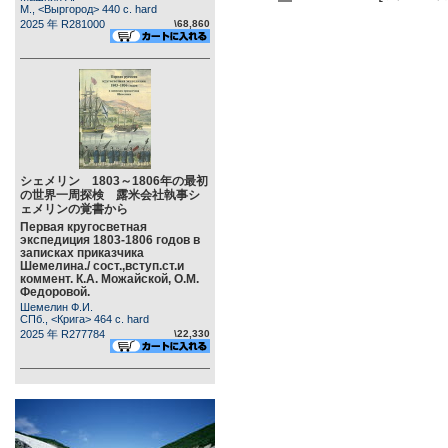
М., <Выргород> 440 c. hard
2025 年 R281000
\68,860
シェメリン 1803～1806年の最初
の世界一周探検 露米会社執事シ
ェメリンの覚書から
Первая кругосветная
экспедиция 1803-1806 годов в
записках приказчика
Шемелина./ сост.,вступ.ст.и
коммент. К.А. Можайской, О.М.
Федоровой.
Шемелин Ф.И.
СПб., <Крига> 464 c. hard
2025 年 R277784
\22,330