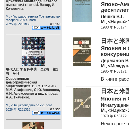
Архетипы авангарда. Каталог
Японо-Аме
выставки./ текст. И. Вакар, И.
Кочергина.
десятилет
Лешке В.Г.
М., <Государственная Третьяковская
галерея> 200 c. hard
М., <Наука> 
2025 年 R281006
\29,150
1983 年 R53174
日本と米
Япония и
конкуренц
Дерманов В.
М., <Междун
現代人口学百科事典 全2巻 第1
1985 年 R53171
巻 А-Н
В книге ра
Современная
демографическая
энциклопедия. В 2 т. Т.1: А-Н./
М.М. Агафошин, С.Ю. Аксенова,
日本と米
А.Н. Алексеенко и др.; гл. ред.
А.А. Ткаченко.
Япония и 
Игнатущенко
М., <Энциклопедия> 512 c. hard
2026 年 R281318
\26,950
М., <Наука> 
1970 年 R53172
Некоторые 