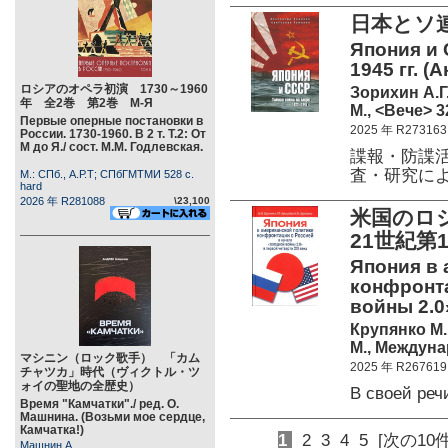
日本とソ連
Япония и 
1945 гг. 
ロシアのオペラ初演 1730～1960
Зорихин А.Г
年 全2巻 第2巻 М-Я
М., <Вече> 3
Первые оперные постановки в
2025 年 R273163
России. 1730-1960. В 2 т. Т.2: От
М до Я./ сост. М.М. Годлевская.
諜報・防諜
査・研究に
М.: СПб., А.Р.Т; СПбГМТМИ 528 c.
hard
2026 年 R281088
\23,100
米国のロ
21世紀第
Япония в 
конфронта
войны 2.0
Крупянко М.
М., Междуна
マシニン（ロック歌手） 「カム
2025 年 R267619
チャツカ」時代（ヴィクトル・ツ
ォイの聖地の全歴史）
В своей ре
Время "Камчатки"./ ред. О.
Машнина. (Возьми мое сердце,
Камчатка!)
1
2
3
4
5
[次の10件
Машнин А.