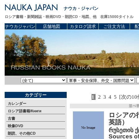
ナウカ・ジャパン
ロシア書籍・新聞雑誌・映画DVD・朗読CD・地図、他 在庫15000タイトル
ナウカジャパン
店舗地図
カタログ請求
ご注文方法
配
カテゴリー
1
2
3
4
5
[次の10
カレンダー
並べ
ロシア語書籍/Книги
ロシアの行
古書
英語）
映像DVD
რუსეთის ქ
朗読、その他CD
Sources of