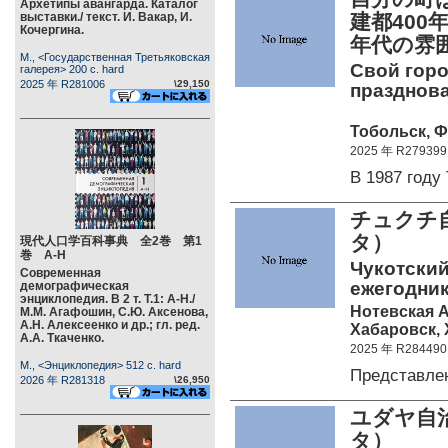
Архетипы авангарда. Каталог
выставки./ текст. И. Вакар, И.
建都400
Кочергина.
年代の雰
М., <Государственная Третьяковская
Свой горо
галерея> 200 c. hard
2025 年 R281006
\29,150
празднова
Тобольск, Ф
2025 年 R279399
В 1987 год
チュクチ
タ）
現代人口学百科事典 全2巻 第1
巻 А-Н
Чукотский
Современная
ежегодник
демографическая
энциклопедия. В 2 т. Т.1: А-Н./
Нотевская А.
М.М. Агафошин, С.Ю. Аксенова,
А.Н. Алексеенко и др.; гл. ред.
Хабаровск, 
А.А. Ткаченко.
2025 年 R284490
М., <Энциклопедия> 512 c. hard
Представле
2026 年 R281318
\26,950
ユダヤ自治
タ）