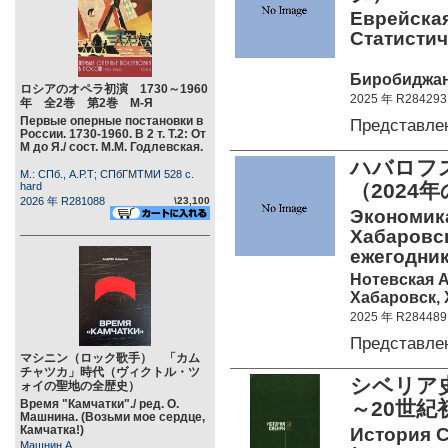
Еврейская
Статистич
Биробиджан,
ロシアのオペラ初演 1730～1960
2025 年 R284293
年 全2巻 第2巻 М-Я
Первые оперные постановки в
Представле
России. 1730-1960. В 2 т. Т.2: От
М до Я./ сост. М.М. Годлевская.
ハバロフ
М.: СПб., А.Р.Т; СПбГМТМИ 528 c.
（2024
hard
2026 年 R281088
\23,100
Экономик
Хабаровск
ежегодник
Нотевская А.
Хабаровск, 
2025 年 R284489
Представле
マシニン（ロック歌手） 「カム
チャツカ」時代（ヴィクトル・ツ
シベリア史
ォイの聖地の全歴史）
Время "Камчатки"./ ред. О.
～20世紀
Машнина. (Возьми мое сердце,
Камчатка!)
История С
Машнин А.