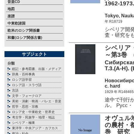
音楽CD
1962-1973.
地図
Tokyo, Nauka
楽譜
年 R18719
中東欧諸国
シベリア開
欧米のロシア関係書
査・研究を
和書(ロシア関係古書)
シベリア
～第3巻 (
サブジェクト
Сибирская
分類
Т.3.(А-Н). (
総記・参考図書、出版・メディア
辞典・百科事典
ロシア語学習
Новосибирс
ロシア語・スラヴ語
c. hard
言語
1929 年 R148465
文学・フォークロア
途中で刊行
美術・演劇・映画・バレエ・音楽
ル。 Русс
哲学・思想・宗教
ロシア史・中東欧史・世界史
オヴュル
考古学・民族学・地理・地誌
シベリア・極東
の農村・
東洋学・中央アジア・カフカス
巻 研究
政治・社会