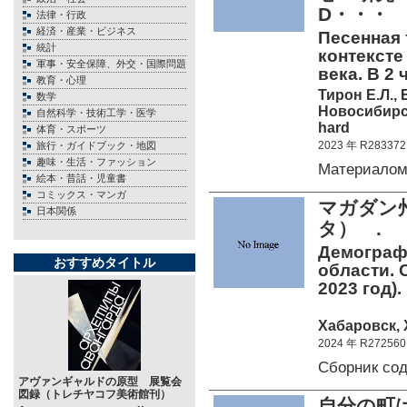
D・・・
法律・行政
経済・産業・ビジネス
Песенная 
統計
контексте
軍事・安全保障、外交・国際問題
века. В 2 
教育・心理
Тирон Е.Л.,
数学
Новосибирск
自然科学・技術工学・医学
hard
体育・スポーツ
2023 年 R283372
旅行・ガイドブック・地図
趣味・生活・ファッション
Материалом
絵本・昔話・児童書
コミックス・マンガ
マガダン
日本関係
タ） .
Демограф
おすすめタイトル
области. 
2023 год).
Хабаровск, 
2024 年 R272560
Сборник со
アヴァンギャルドの原型 展覧会
図録（トレチヤコフ美術館刊）
自分の町