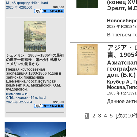
(конец XVI
М., <Выргород> 440 c. hard
Эрелт, М.
2025 年 R281000
\68,860
Новосибирск
2023 年 R261843
В третьем 
アジア・
書、1905
シェメリン 1803～1806年の最初
の世界一周探検 露米会社執事シ
Азиатска
ェメリンの覚書から
географич
Первая кругосветная
экспедиция 1803-1806 годов в
доп. (Б.К.)
записках приказчика
Крубер А., 
Шемелина./ сост.,вступ.ст.и
коммент. К.А. Можайской, О.М.
Москва,Типо
Федоровой.
1905 年 R271391
Шемелин Ф.И.
СПб., <Крига> 464 c. hard
Данное ант
2025 年 R277784
\22,330
1
2
3
4
5
[次の10件