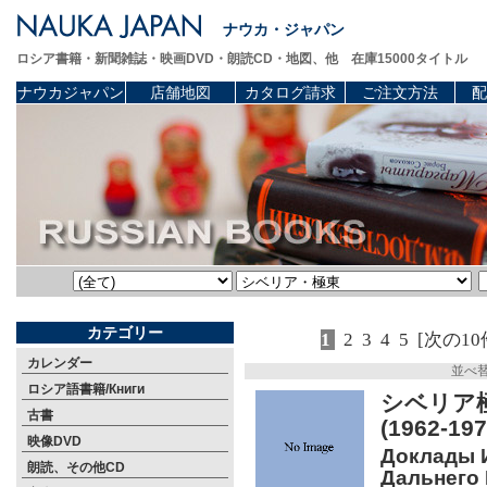
ナウカ・ジャパン
ロシア書籍・新聞雑誌・映画DVD・朗読CD・地図、他 在庫15000タイトル
ナウカジャパン
店舗地図
カタログ請求
ご注文方法
配
カテゴリー
1
2
3
4
5
[次の10
カレンダー
並べ
ロシア語書籍/Книги
シベリア極
古書
(1962-
映像DVD
Доклады 
朗読、その他CD
Дальнего В