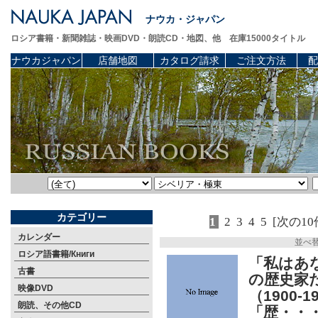
ナウカ・ジャパン
ロシア書籍・新聞雑誌・映画DVD・朗読CD・地図、他 在庫15000タイトル
ナウカジャパン
店舗地図
カタログ請求
ご注文方法
配
カテゴリー
1
2
3
4
5
[次の10
カレンダー
並べ
ロシア語書籍/Книги
「私はあ
古書
の歴史家
映像DVD
（1900
朗読、その他CD
「歴・・