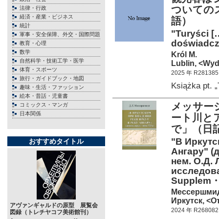
ついての
法律・行政
経済・産業・ビジネス
語）
統計
"Turyści [
軍事・安全保障、外交・国際問題
doświadcze
教育・心理
数学
Król M.
自然科学・技術工学・医学
Lublin, <Wyd
体育・スポーツ
2025 年 R281385
旅行・ガイドブック・地図
Książka pt.
趣味・生活・ファッション
絵本・昔話・児童書
メッサーシ
コミックス・マンガ
日本関係
ート川と
で」（日記
"В Иркутс
おすすめタイトル
Ангару" (д
нем. О.Д.
исследова
Supplem
Мессершмидт
Иркутск, <От
アヴァンギャルドの原型 展覧会
2024 年 R268082
図録（トレチヤコフ美術館刊）