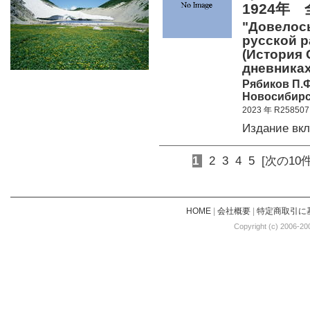
1924年
"Довелось
русской ра
(История 
дневниках
Рябиков П.Ф
Новосибирск
2023 年 R258507
Издание вк
1
2
3
4
5
[次の10件
HOME
|
会社概要
|
特定商取引に
Copyright (c) 2006-20