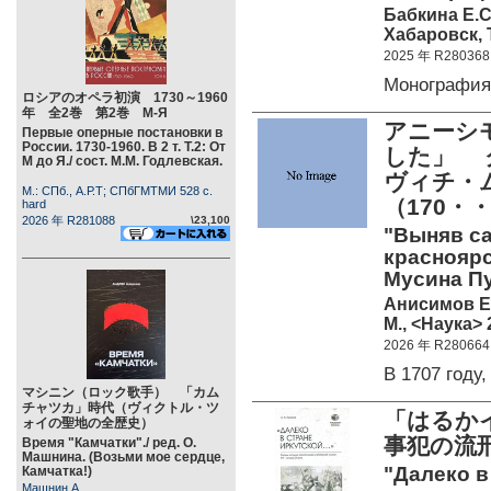
Бабкина Е.С
Хабаровск, Т
2025 年 R280368
Монографи
ロシアのオペラ初演 1730～1960
年 全2巻 第2巻 М-Я
アニーシ
Первые оперные постановки в
России. 1730-1960. В 2 т. Т.2: От
した」 
М до Я./ сост. М.М. Годлевская.
ヴィチ・
М.: СПб., А.Р.Т; СПбГМТМИ 528 c.
（170・
hard
2026 年 R281088
\23,100
"Выняв са
краснояр
Мусина Пуш
Анисимов Е
М., <Наука> 
2026 年 R280664
В 1707 год
マシニン（ロック歌手） 「カム
チャツカ」時代（ヴィクトル・ツ
「はるか
ォイの聖地の全歴史）
事犯の流刑
Время "Камчатки"./ ред. О.
Машнина. (Возьми мое сердце,
"Далеко в
Камчатка!)
Машнин А.