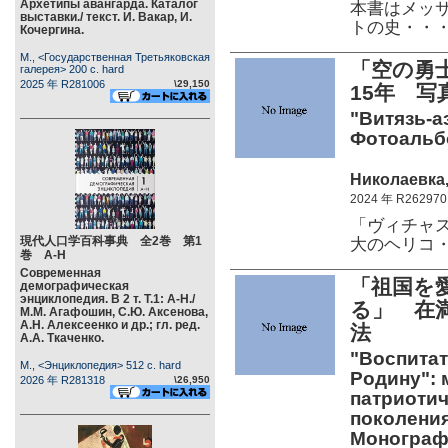
Архетипы авангарда. Каталог
本書はメッサ
выставки./ текст. И. Вакар, И.
トの史・・
Кочергина.
М., <Государственная Третьяковская
「空の勇
галерея> 200 c. hard
2025 年 R281006
\29,150
15年 写
"Витязь-аэ
Фотоальб
Николаевка,
2024 年 R262970
「ヴィチャ
現代人口学百科事典 全2巻 第1
大のヘリコ
巻 А-Н
Современная
「祖国を
демографическая
энциклопедия. В 2 т. Т.1: А-Н./
る」 在
М.М. Агафошин, С.Ю. Аксенова,
А.Н. Алексеенко и др.; гл. ред.
法
А.А. Ткаченко.
"Воспитат
М., <Энциклопедия> 512 c. hard
Родину":
2026 年 R281318
\26,950
патриотич
поколения
Монограф