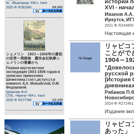
истории п
М., <Выргород> 440 c. hard
XVI - нач
2025 年 R281000
\68,860
Иванов А.А.
Иркутск, ИГУ
2021 年 R244855
Настоящая 
リャビコフ
ことがで
シェメリン 1803～1806年の最初
の世界一周探検 露米会社執事シ
1904～
ェメリンの覚書から
"Довелось
Первая кругосветная
экспедиция 1803-1806 годов в
русской ра
записках приказчика
(История 
Шемелина./ сост.,вступ.ст.и
коммент. К.А. Можайской, О.М.
дневниках
Федоровой.
Рябиков П.Ф
Шемелин Ф.И.
СПб., <Крига> 464 c. hard
Новосибирск
2025 年 R277784
\22,330
2024 年 R272461
Издание вк
リャビコフ
あった」