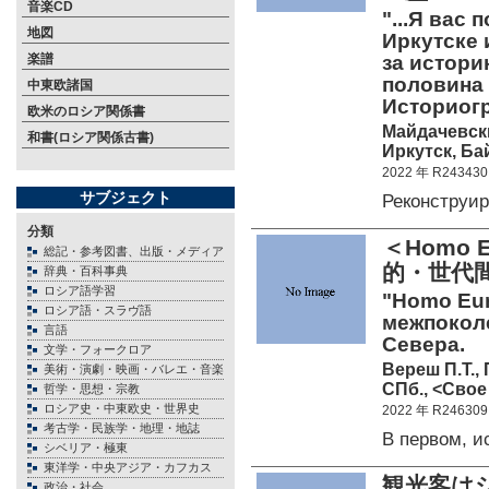
音楽CD
"...Я вас
地図
Иркутске 
楽譜
за истори
половина 1
中東欧諸国
Историог
欧米のロシア関係書
Майдачевски
和書(ロシア関係古書)
Иркутск, Бай
2022 年 R243430
サブジェクト
Реконструи
分類
＜Homo
総記・参考図書、出版・メディア
的・世代
辞典・百科事典
ロシア語学習
"Homo Eur
ロシア語・スラヴ語
межпокол
言語
Севера.
文学・フォークロア
Вереш П.Т.,
美術・演劇・映画・バレエ・音楽
СПб., <Свое
哲学・思想・宗教
ロシア史・中東欧史・世界史
2022 年 R246309
考古学・民族学・地理・地誌
В первом, 
シベリア・極東
東洋学・中央アジア・カフカス
観光客は
政治・社会