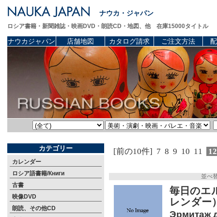
ナウカ・ジャパン
ロシア書籍・新聞雑誌・映画DVD・朗読CD・地図、他 在庫15000タイトル
ナウカジャパン
店舗地図
カタログ請求
ご注文方法
配
カテゴリー
[前の10件]
7
8
9
10
11
1
カレンダー
ロシア語書籍/Книги
並べ
古書
毎日のエ
映像DVD
レンダー
朗読、その他CD
Эрмитаж д