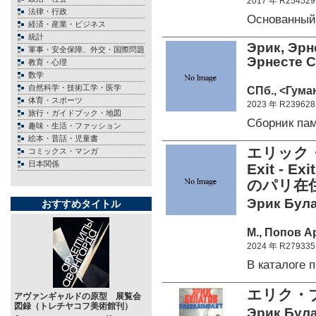
2017 年 R254529
法律・行政
Основанный
経済・産業・ビジネス
統計
Эрик, Эрн
軍事・安全保障、外交・国際問題
Эрнесте 
教育・心理
数学
自然科学・技術工学・医学
СПб., <Гума
体育・スポーツ
2023 年 R239628
旅行・ガイドブック・地図
Сборник па
趣味・生活・ファッション
絵本・昔話・児童書
エリック・
コミックス・マンガ
日本関係
Exit -
のパリ在
Эрик Булат
おすすめタイトル
М., Попов Ар
2024 年 R279335
В каталоге
エリク・
アヴァンギャルドの原型 展覧会
図録（トレチヤコフ美術館刊）
Эрик Бул