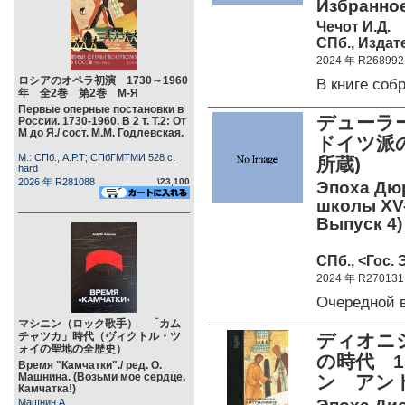
Избранно
Чечот И.Д.
СПб., Издат
2024 年 R268992
ロシアのオペラ初演 1730～1960
В книге со
年 全2巻 第2巻 М-Я
Первые оперные постановки в
デューラー
России. 1730-1960. В 2 т. Т.2: От
М до Я./ сост. М.М. Годлевская.
ドイツ派
М.: СПб., А.Р.Т; СПбГМТМИ 528 c.
所蔵)
hard
2026 年 R281088
\23,100
Эпоха Дю
школы XV-
Выпуск 4)
СПб., <Гос. 
2024 年 R270131
Очередной 
マシニン（ロック歌手） 「カム
チャツカ」時代（ヴィクトル・ツ
ディオニシ
ォイの聖地の全歴史）
の時代 1
Время "Камчатки"./ ред. О.
Машнина. (Возьми мое сердце,
ン アン
Камчатка!)
Машнин А.