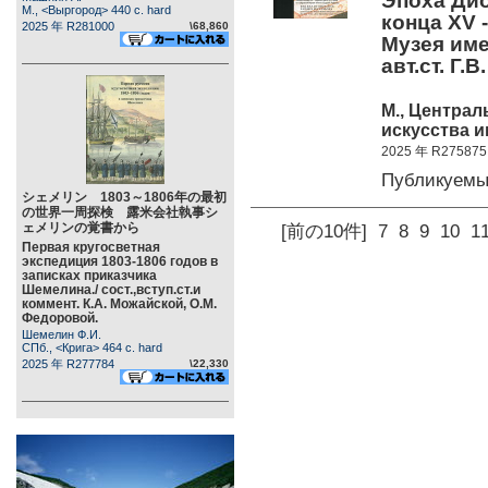
Эпоха Дио
М., <Выргород> 440 c. hard
конца XV 
2025 年 R281000
\68,860
Музея име
авт.ст. Г.В
М., Центра
искусства и
2025 年 R275875
Публикуемы
シェメリン 1803～1806年の最初
の世界一周探検 露米会社執事シ
ェメリンの覚書から
[前の10件]
7
8
9
10
1
Первая кругосветная
экспедиция 1803-1806 годов в
записках приказчика
Шемелина./ сост.,вступ.ст.и
коммент. К.А. Можайской, О.М.
Федоровой.
Шемелин Ф.И.
СПб., <Крига> 464 c. hard
2025 年 R277784
\22,330