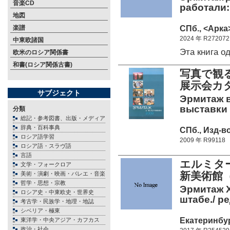
音楽CD
работали:
地図
СПб., <Арка>
楽譜
2024 年 R272072
中東欧諸国
Эта книга 
欧米のロシア関係書
和書(ロシア関係古書)
写真で観
展示会カ
サブジェクト
Эрмитаж в
выставки 
分類
総記・参考図書、出版・メディア
辞典・百科事典
СПб., Изд-во
ロシア語学習
2009 年 R99118
ロシア語・スラヴ語
言語
エルミタ
文学・フォークロア
新美術館
美術・演劇・映画・バレエ・音楽
哲学・思想・宗教
Эрмитаж X
ロシア史・中東欧史・世界史
штабе./ ре
考古学・民族学・地理・地誌
シベリア・極東
Екатеринбур
東洋学・中央アジア・カフカス
政治・社会