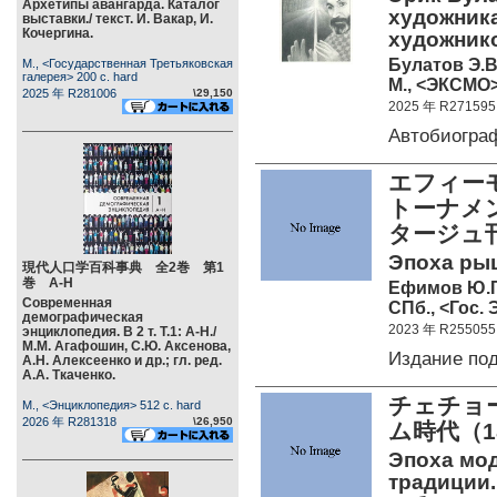
Архетипы авангарда. Каталог
художник
выставки./ текст. И. Вакар, И.
Кочергина.
художник
Булатов Э.В
М., <Государственная Третьяковская
галерея> 200 c. hard
М., <ЭКСМО>
2025 年 R281006
\29,150
2025 年 R271595
Автобиогра
エフィー
トーナメ
タージュ刊
Эпоха ры
現代人口学百科事典 全2巻 第1
巻 А-Н
Ефимов Ю.Г
Современная
СПб., <Гос. 
демографическая
2023 年 R255055
энциклопедия. В 2 т. Т.1: А-Н./
М.М. Агафошин, С.Ю. Аксенова,
Издание по
А.Н. Алексеенко и др.; гл. ред.
А.А. Ткаченко.
チェチョ
М., <Энциклопедия> 512 c. hard
2026 年 R281318
\26,950
ム時代（
Эпоха мод
традиции.