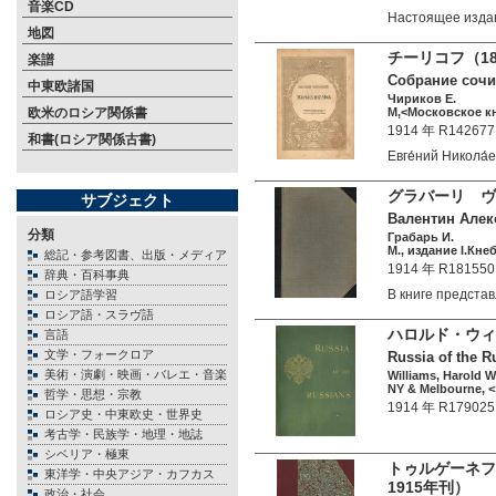
音楽CD
Настоящее изд
地図
チーリコフ（1
楽譜
Собрание сочин
中東欧諸国
Чириков Е.
欧米のロシア関係書
М,<Московское кн
1914 年 R142677
和書(ロシア関係古書)
Евге́ний Никола
グラバーリ ヴ
サブジェクト
Валентин Алек
分類
Грабарь И.
М., издание I.Кнеб
総記・参考図書、出版・メディア
1914 年 R181550
辞典・百科事典
В книге предст
ロシア語学習
ロシア語・スラヴ語
ハロルド・ウィ
言語
文学・フォークロア
Russia of the Ru
美術・演劇・映画・バレエ・音楽
Williams, Harold 
NY & Melbourne, <S
哲学・思想・宗教
1914 年 R179025
ロシア史・中東欧史・世界史
考古学・民族学・地理・地誌
シベリア・極東
トゥルゲーネフ
東洋学・中央アジア・カフカス
1915年刊）
政治・社会