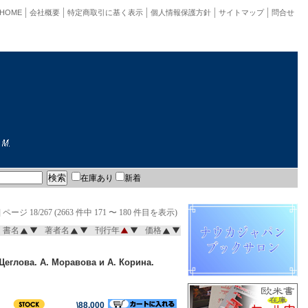
HOME
会社概要
特定商取引に基く表示
個人情報保護方針
サイトマップ
問合せ
在庫あり
新着
]
ページ 18/267 (2663 件中 171 〜 180 件目を表示)
書名
著者名
刊行年
価格
Щеглова. А. Моравова и А. Корина.
\88,000