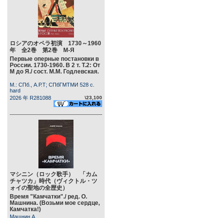
ロシアのオペラ初演 1730～1960
年 全2巻 第2巻 М-Я
Первые оперные постановки в
России. 1730-1960. В 2 т. Т.2: От
М до Я./ сост. М.М. Годлевская.
М.: СПб., А.Р.Т; СПбГМТМИ 528 c.
hard
2026 年 R281088
\23,100
マシニン（ロック歌手） 「カム
チャツカ」時代（ヴィクトル・ツ
ォイの聖地の全歴史）
Время "Камчатки"./ ред. О.
Машнина. (Возьми мое сердце,
Камчатка!)
Машнин А.