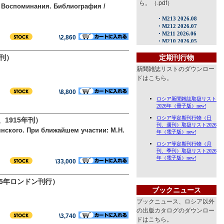
ら。（.pdf）
. Воспоминания. Библиография /
\2,860
年刊）
定期刊行物
新聞雑誌リストのダウンロー
ドはこちら。
\8,800
1915年刊）
лянского. При ближайшем участии: М.Н.
\33,000
15年ロンドン刊行）
ブックニュース
ブックニュース、ロシア以外
の出版カタログのダウンロー
\3,740
ドはこちら。