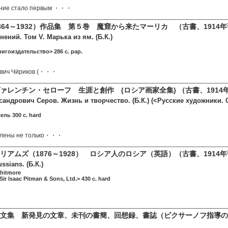
ание стало первым ・・・
864～1932）作品集 第５巻 魔窟から来たマーリカ （古書、1914
ений. Том V. Марька из ям. (Б.К.)
игоиздательство> 286 c. pap.
́евич Чи́риков (・・・
ァレンチン・セローフ 生涯と創作 (ロシア画家全集) （古書、1914
сандрович Серов. Жизнь и творчество. (Б.К.) (<Русские художники.
ель 300 c. hard
авлены не только・・・
リアムズ（1876～1928） ロシア人のロシア（英語）（古書、1914
ssians. (Б.К.)
Whitmore
ir Isaac Pitman & Sons, Ltd.> 430 c. hard
文集 新発見の文章、未刊の書簡、回想録、書誌（ピクサーノフ指導の