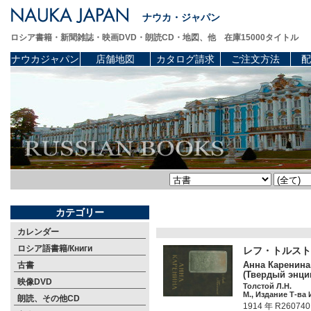
ナウカ・ジャパン
ロシア書籍・新聞雑誌・映画DVD・朗読CD・地図、他 在庫15000タイトル
ナウカジャパン
店舗地図
カタログ請求
ご注文方法
配
カテゴリー
カレンダー
ロシア語書籍/Книги
レフ・トルスト
Анна Каренина.
古書
(Твердый энци
映像DVD
Толстой Л.Н.
М., Издание Т-ва 
朗読、その他CD
1914 年 R260740