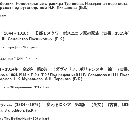
сборник. Новооткрытые страницы Тургенева. Неизданная переписка
ружок под руководством Н.К. Пиксанова. (Б.К.)
 hard
（1844～1918） 旧都モスクワ ポスニコフ家の家族（古書、1915
 III. Семейство Посниковых. (Б.К.)
 типография> 37 c. pap.
реметев (1844 - 1・・・
64～1914年 全2巻 第2巻 （ダヴィドフ、ポリャンスキー編）（古書、
ма 1864-1914 г. В 2 т. Т.2 / Под редакцией Н.В. Давыдова и Н.Н. По
ормса, Н.К. Муравьева, А.Н. Паренаго. (Б.К.)
ьство<Объединение> 311 c. hard
ラハム（1884～1975） 変わるロシア 第3版 （英文）（古書、19
. 3rd edition. (Б.К.)
e The Bodley Head> 309 c. hard