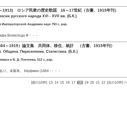
8～1913) ロシア民衆の歴史歌謡 16～17世紀（古書、1915年刊）
есни русского народа XVI - XVII вв. (Б.К.)
 Императорской Академии наук 793 c. pap.
графа Всеволода Ф・・・
64～1919）論文集 共同体、移住、統計 （古書、1915年刊）
. Община. Переселение. Статистика. (Б.К.)
емана и Б. Д. Плетнева. 512 c. pap.
。未製本。 Ка́уфман (1864 -・・・
[前の10件]
13
14
15
16
17
18
19
20
21
22
[次の10件]
ペ