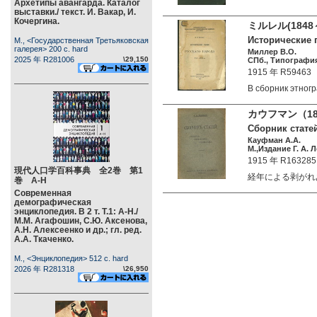
Архетипы авангарда. Каталог
выставки./ текст. И. Вакар, И.
Кочергина.
ミルレル(184
Исторические п
М., <Государственная Третьяковская
галерея> 200 c. hard
Миллер В.О.
2025 年 R281006
\29,150
СПб., Типография
1915 年 R59463
В сборник этно
カウフマン（18
Сборник статей
Кауфман А.А.
М.,Издание Г. А. Л
1915 年 R163285
現代人口学百科事典 全2巻 第1
経年による剥がれあり
巻 А-Н
Современная
демографическая
энциклопедия. В 2 т. Т.1: А-Н./
М.М. Агафошин, С.Ю. Аксенова,
А.Н. Алексеенко и др.; гл. ред.
А.А. Ткаченко.
М., <Энциклопедия> 512 c. hard
2026 年 R281318
\26,950