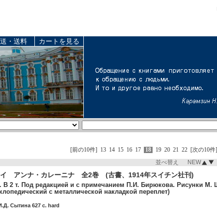
送・送料
カートを見る
[前の10件]
13
14
15
16
17
18
19
20
21
22
[次の10件
並べ替え NEW
イ アンナ・カレーニナ 全2巻 (古書、1914年スイチン社刊)
 В 2 т. Под редакцией и с примечанием П.И. Бирюкова. Рисунки М. 
клопедический с металлической накладкой переплет)
И.Д. Сытина 627 c. hard