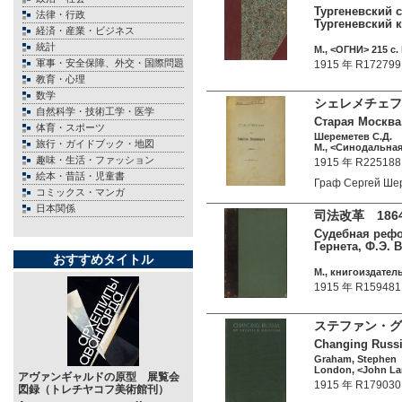
Тургеневский 
法律・行政
Тургеневский к
経済・産業・ビジネス
統計
М., <ОГНИ> 215 c.
軍事・安全保障、外交・国際問題
1915 年 R172799
教育・心理
数学
シェレメチェフ
自然科学・技術工学・医学
Старая Москва.
体育・スポーツ
Шереметев С.Д.
旅行・ガイドブック・地図
М., <Синодальная
趣味・生活・ファッション
1915 年 R225188
絵本・昔話・児童書
Граф Сергей Ше
コミックス・マンガ
日本関係
司法改革 18
Судебная рефор
Гернета, Ф.Э. В
おすすめタイトル
М., книгоиздател
1915 年 R159481
ステファン・グ
Changing Russia
Graham, Stephen
London, <John Lan
アヴァンギャルドの原型 展覧会
1915 年 R179030
図録（トレチヤコフ美術館刊）