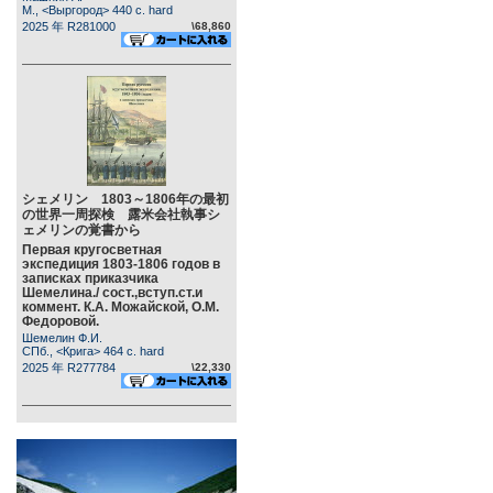
М., <Выргород> 440 c. hard
2025 年 R281000
\68,860
シェメリン 1803～1806年の最初
の世界一周探検 露米会社執事シ
ェメリンの覚書から
Первая кругосветная
экспедиция 1803-1806 годов в
записках приказчика
Шемелина./ сост.,вступ.ст.и
коммент. К.А. Можайской, О.М.
Федоровой.
Шемелин Ф.И.
СПб., <Крига> 464 c. hard
2025 年 R277784
\22,330