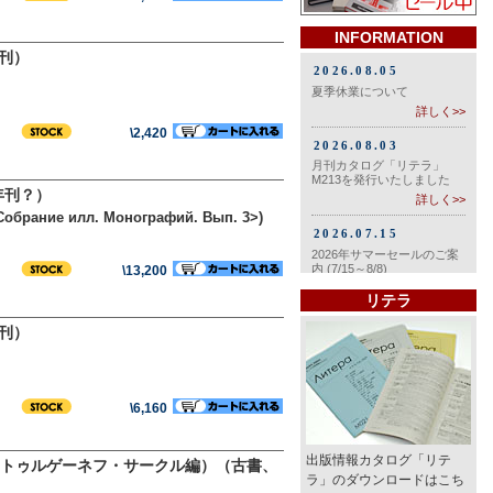
INFORMATION
年刊）
\2,420
年刊？）
 Собрание илл. Монографий. Вып. 3>)
\13,200
リテラ
年刊）
\6,160
出版情報カタログ「リテ
トゥルゲーネフ・サークル編）（古書、
ラ」のダウンロードはこち