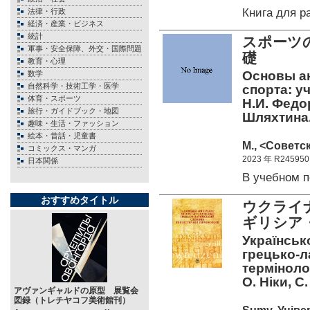
Книга для 
法律・行政
経済・産業・ビジネス
統計
スポーツ
軍事・安全保障、外交・国際問題
礎
教育・心理
Основы а
数学
自然科学・技術工学・医学
спорта: у
体育・スポーツ
Н.И. Федо
旅行・ガイドブック・地図
Шляхтина
趣味・生活・ファッション
絵本・昔話・児童書
М., <Советск
コミックス・マンガ
2023 年 R245950
日本関係
В учебном 
おすすめタイトル
ウクライ
ギリシア
Українськ
грецько-л
термінолог
О. Ніки, С
アヴァンギャルドの原型 展覧会
図録（トレチヤコフ美術館刊）