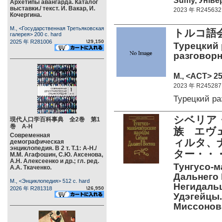
Sumy, Універ
Архетипы авангарда. Каталог
выставки./ текст. И. Вакар, И.
2023 年 R245632
Кочергина.
М., <Государственная Третьяковская
トルコ語
галерея> 200 c. hard
2025 年 R281006
\29,150
Турецкий 
разговорн
М., <АСТ> 25
2023 年 R245287
Турецкий р
シベリア
現代人口学百科事典 全2巻 第1
巻 А-Н
族 エヴ
Современная
ィルタ、
демографическая
энциклопедия. В 2 т. Т.1: А-Н./
ター・・
М.М. Агафошин, С.Ю. Аксенова,
А.Н. Алексеенко и др.; гл. ред.
Тунгусо-
А.А. Ткаченко.
Дальнего 
М., <Энциклопедия> 512 c. hard
Негидальц
2026 年 R281318
\26,950
Удэгейцы. 
Миссонов