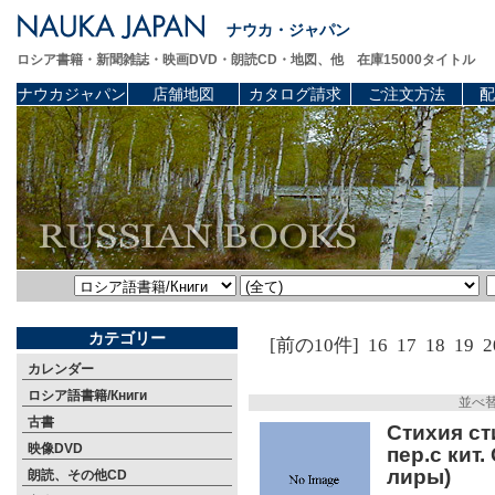
ナウカ・ジャパン
ロシア書籍・新聞雑誌・映画DVD・朗読CD・地図、他 在庫15000タイトル
ナウカジャパン
店舗地図
カタログ請求
ご注文方法
配
カテゴリー
[前の10件]
16
17
18
19
2
カレンダー
ロシア語書籍/Книги
並べ
古書
Стихия сти
映像DVD
пер.с кит
лиры)
朗読、その他CD