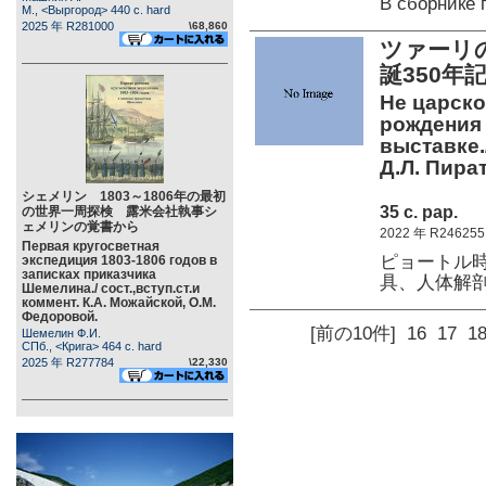
В сборник
М., <Выргород> 440 c. hard
2025 年 R281000
\68,860
ツァーリ
誕350年
Не царско
рождения 
выставке.
Д.Л. Пира
シェメリン 1803～1806年の最初
35 c. pap.
の世界一周探検 露米会社執事シ
ェメリンの覚書から
2022 年 R246255
Первая кругосветная
ピョートル
экспедиция 1803-1806 годов в
записках приказчика
具、人体解
Шемелина./ сост.,вступ.ст.и
коммент. К.А. Можайской, О.М.
Федоровой.
[前の10件]
16
17
1
Шемелин Ф.И.
СПб., <Крига> 464 c. hard
2025 年 R277784
\22,330