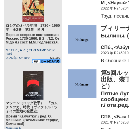
М., <Наука> 
2022 年 R245204
Труд, посв
ロシアのオペラ初演 1730～1960
ブィリー
年 全2巻 第2巻 М-Я
Былины. (
Первые оперные постановки в
России. 1730-1960. В 2 т. Т.2: От
М до Я./ сост. М.М. Годлевская.
СПб., <Азбук
М.: СПб., А.Р.Т; СПбГМТМИ 528 c.
2023 年 R245010
hard
2026 年 R281088
\23,100
В сборнике
第5回ル
出版、装
ど）
Пятые Луп
сообщения
マシニン（ロック歌手） 「カム
г./ отв.ред
チャツカ」時代（ヴィクトル・ツ
ォイの聖地の全歴史）
СПб., <Б-ка
Время "Камчатки"./ ред. О.
Машнина. (Возьми мое сердце,
2021 年 R246258
Камчатка!)
Машнин А.