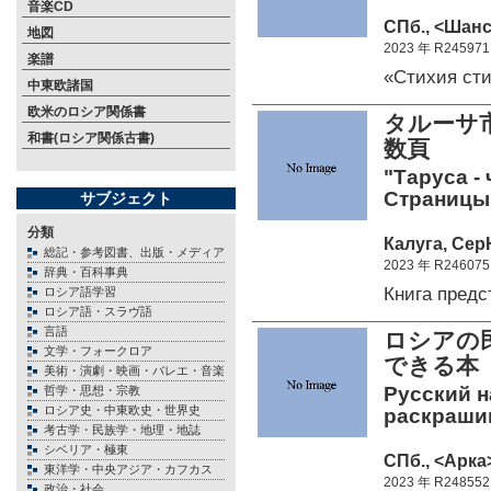
音楽CD
СПб., <Шанс>
地図
2023 年 R245971
楽譜
«Стихия ст
中東欧諸国
欧米のロシア関係書
タルーサ
和書(ロシア関係古書)
数頁
"Таруса -
Страницы и
サブジェクト
分類
Калуга, СерН
総記・参考図書、出版・メディア
2023 年 R246075
辞典・百科事典
Книга пред
ロシア語学習
ロシア語・スラヴ語
言語
ロシアの
文学・フォークロア
できる本
美術・演劇・映画・バレエ・音楽
Русский н
哲学・思想・宗教
ロシア史・中東欧史・世界史
раскрашив
考古学・民族学・地理・地誌
シベリア・極東
СПб., <Арка>
東洋学・中央アジア・カフカス
2023 年 R248552
政治・社会