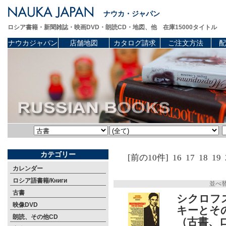
ナウカ・ジャパン
ロシア書籍・新聞雑誌・映画DVD・朗読CD・地図、他 在庫15000タイトル
ナウカジャパン
店舗地図
カタログ請求
ご注文方法
配
カテゴリー
[前の10件]
16
17
18
19
カレンダー
ロシア語書籍/Книги
並べ
古書
シクロフス
映像DVD
キーとそ
朗読、その他CD
（古書、ロ