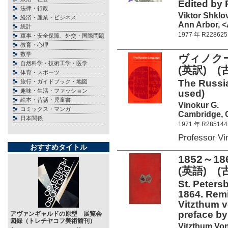
Edited by 
法律・行政
Viktor Shklo
経済・産業・ビジネス
Ann Arbor, <
統計
1977 年 R228625
軍事・安全保障、外交・国際問題
教育・心理
数学
ヴィノクー
自然科学・技術工学・医学
(英訳) (
体育・スポーツ
The Russia
旅行・ガイドブック・地図
趣味・生活・ファッション
used)
絵本・昔話・児童書
Vinokur G.
コミックス・マンガ
Cambridge, C
日本関係
1971 年 R285144
Professor V
おすすめタイトル
1852～
(英語) 
St. Peters
1864. Remi
Vitzthum vo
preface b
アヴァンギャルドの原型 展覧会
図録（トレチヤコフ美術館刊）
Vitzthum Vo