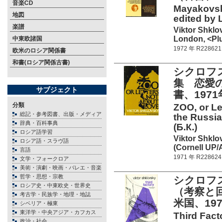
音楽CD
Mayakovsky
地図
edited by Li
楽譜
Viktor Shklo
London, <Plu
中東欧諸国
1972 年 R228621
欧米のロシア関係書
和書(ロシア関係古書)
シクロフス
集 恋愛
サブジェクト
書、197
分類
ZOO, or Le
総記・参考図書、出版・メディア
the Russia
辞典・百科事典
(Б.К.)
ロシア語学習
Viktor Shklo
ロシア語・スラヴ語
(Cornell UP/A
言語
1971 年 R228624
文学・フォークロア
美術・演劇・映画・バレエ・音楽
哲学・思想・宗教
シクロフス
ロシア史・中東欧史・世界史
（考察と
考古学・民族学・地理・地誌
米国、19
シベリア・極東
東洋学・中央アジア・カフカス
Third Fact
政治・社会