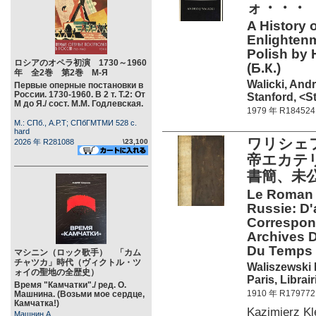
ォ・・・
A History 
Enlightenm
Polish by 
ロシアのオペラ初演 1730～1960
(Б.К.)
年 全2巻 第2巻 М-Я
Walicki, Andr
Первые оперные постановки в
России. 1730-1960. В 2 т. Т.2: От
Stanford, <S
М до Я./ сост. М.М. Годлевская.
1979 年 R184524
М.: СПб., А.Р.Т; СПбГМТМИ 528 c.
hard
ワリシェフ
2026 年 R281088
\23,100
帝エカテ
書簡、未
Le Roman D
Russie: D
Correspon
Archives D
Du Temp
マシニン（ロック歌手） 「カム
チャツカ」時代（ヴィクトル・ツ
Waliszewski 
ォイの聖地の全歴史）
Paris, Librai
Время "Камчатки"./ ред. О.
1910 年 R179772
Машнина. (Возьми мое сердце,
Камчатка!)
Kazimierz 
Машнин А.