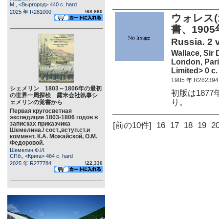
М., <Выргород> 440 c. hard
2025 年 R281000
\68,860
ウォレス(1
書、1905
Russia. 2 
Wallace, Sir
London, Par
Limited> 0 c.
1905 年 R282394
シェメリン 1803～1806年の最初
初版は187
の世界一周探検 露米会社執事シ
り。
ェメリンの覚書から
Первая кругосветная
экспедиция 1803-1806 годов в
записках приказчика
[前の10件]
16
17
18
19
2
Шемелина./ сост.,вступ.ст.и
коммент. К.А. Можайской, О.М.
Федоровой.
Шемелин Ф.И.
СПб., <Крига> 464 c. hard
2025 年 R277784
\22,330