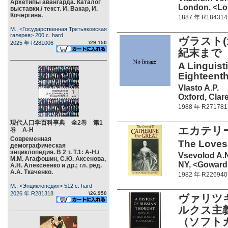
Архетипы авангарда. Каталог
London, <Lo
выставки./ текст. И. Вакар, И.
Кочергина.
1887 年 R184314
М., <Государственная Третьяковская
галерея> 200 c. hard
ヴラスト(
2025 年 R281006
\29,150
紀末まで (
A Linguist
Eighteenth
Vlasto A.P.
Oxford, Clar
1988 年 R271781
現代人口学百科事典 全2巻 第1
エカテリー
巻 А-Н
Современная
The Loves 
демографическая
энциклопедия. В 2 т. Т.1: А-Н./
Vsevolod A.N
М.М. Агафошин, С.Ю. Аксенова,
NY, <Goward
А.Н. Алексеенко и др.; гл. ред.
А.А. Ткаченко.
1982 年 R226940
М., <Энциклопедия> 512 c. hard
2026 年 R281318
\26,950
ヴァリツ
ルクス主
（ソフト