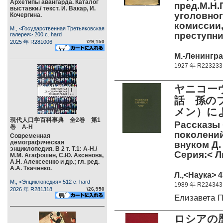
Архетипы авангарда. Каталог
пред.М.Н.
выставки./ текст. И. Вакар, И.
уголовног
Кочергина.
комиссии
М., <Государственная Третьяковская
преступн
галерея> 200 c. hard
2025 年 R281006
\29,150
М.-Ленинград
1927 年 R223233
ヤニコーヴ
話 孫のブ
メン）に
現代人口学百科事典 全2巻 第1
Рассказы 
巻 А-Н
поколений
Современная
демографическая
внуком Д. 
энциклопедия. В 2 т. Т.1: А-Н./
Серия:< Л
М.М. Агафошин, С.Ю. Аксенова,
А.Н. Алексеенко и др.; гл. ред.
А.А. Ткаченко.
Л.,<Наука> 4
М., <Энциклопедия> 512 c. hard
1989 年 R224343
2026 年 R281318
\26,950
Елизавета 
ロシアの