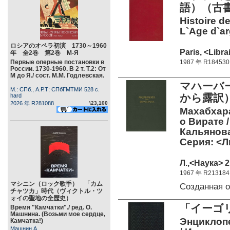
語）（古書
Histoire de
L`Age d`arg
ロシアのオペラ初演 1730～1960
Paris, <Libra
年 全2巻 第2巻 М-Я
Первые оперные постановки в
1987 年 R184530
России. 1730-1960. В 2 т. Т.2: От
М до Я./ сост. М.М. Годлевская.
マハーバ
М.: СПб., А.Р.Т; СПбГМТМИ 528 c.
から露訳
hard
2026 年 R281088
\23,100
Махабхара
о Вирате 
Кальянова
Серия: <Л
Л.,<Наука> 2
1967 年 R213184
マシニン（ロック歌手） 「カム
Созданная 
チャツカ」時代（ヴィクトル・ツ
ォイの聖地の全歴史）
「イーゴリ
Время "Камчатки"./ ред. О.
Машнина. (Возьми мое сердце,
Энциклопе
Камчатка!)
Машнин А.