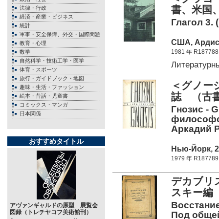
書、米国、
法律・行政
経済・産業・ビジネス
Глагол 3. (
統計
軍事・安全保障、外交・国際問題
США, Ардис 
教育・心理
1981 年 R187788
数学
自然科学・技術工学・医学
Литературн
体育・スポーツ
旅行・ガイドブック・地図
＜グノー
趣味・生活・ファッション
誌 （古書
絵本・昔話・児童書
コミックス・マンガ
Гнозис - G
日本関係
философск
Аркадий Р
おすすめタイトル
Нью-Йорк, 21
1979 年 R187789
デカブリ
スキー編 
Восстание
アヴァンギャルドの原型 展覧会
図録（トレチヤコフ美術館刊）
Под общей