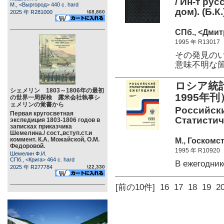
/ Ин-т ру
М., <Выргород> 440 c. hard
дом). (Б.К.
2025 年 R281000
\68,860
СПб., <Дмит
1995 年 R13017
その発見の
意味不明な
ロシア統計
シェメリン 1803～1806年の最初
1995年刊
の世界一周探検 露米会社執事シ
ェメリンの覚書から
Российски
Первая кругосветная
Статистиче
экспедиция 1803-1806 годов в
записках приказчика
Шемелина./ сост.,вступ.ст.и
коммент. К.А. Можайской, О.М.
М., Госкомст
Федоровой.
1995 年 R10920
Шемелин Ф.И.
СПб., <Крига> 464 c. hard
В ежегодни
2025 年 R277784
\22,330
[前の10件]
16
17
18
19
2