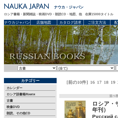
ナウカ・ジャパン
ロシア書籍・新聞雑誌・映画DVD・朗読CD・地図、他 在庫15000タイトル
ナウカジャパン
店舗地図
カタログ請求
ご注文方法
配
カテゴリー
[前の10件]
16
17
18
19
カレンダー
ロシア語書籍/Книги
並べ
古書
ロシア・
映像DVD
年刊）
朗読、その他CD
Русский с