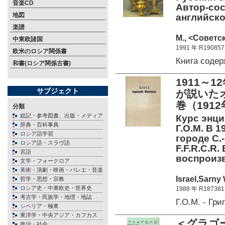
音楽CD
Автор-сос
地図
английском
楽譜
М., <Советск
中東欧諸国
1991 年 R190857
欧米のロシア関係書
Книга соде
和書(ロシア関係古書)
1911～1
サブジェクト
が説いた
巻（191
分類
総記・参考図書、出版・メディア
Курс энци
辞典・百科事典
Г.О.М. В 
ロシア語学習
городе С.
ロシア語・スラヴ語
F.F.R.C.R. 
言語
воспроиз
文学・フォークロア
美術・演劇・映画・バレエ・音楽
Israel,Sarny
哲学・思想・宗教
ロシア史・中東欧史・世界史
1988 年 R187381
考古学・民族学・地理・地誌
Г.О.М. - Г
シベリア・極東
東洋学・中央アジア・カフカス
＜グラゴ
政治・社会