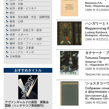
Вахнина Л.К.
法律・行政
Київ, <Наукова ду
経済・産業・ビジネス
1986 年 R128483
統計
軍事・安全保障、外交・国際問題
教育・心理
ハンガリーとトラ
数学
Magyarorszag Es
自然科学・技術工学・医学
Ludwig Rohbock
体育・スポーツ
Budapest, <Europa
旅行・ガイドブック・地図
1986 年 R225211
趣味・生活・ファッション
絵本・昔話・児童書
コミックス・マンガ
タチヤーナ・ブル
日本関係
Татьяна Георги
Левитин Г.М.
Л., <Художник РС
1986 年 R180458
おすすめタイトル
Творчество зас
'ショスタコー
Собрание сочи
и фортепиано 
Шостакович Д.Д.
М., <Музыка> 134 
アヴァンギャルドの原型 展覧会
1986 年 R51945
図録（トレチヤコフ美術館刊）