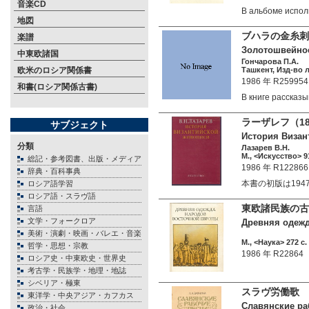
音楽CD
В альбоме испо
地図
ブハラの金糸刺
楽譜
Золотошвейное 
中東欧諸国
Гончарова П.А.
欧米のロシア関係書
Ташкент, Изд-во л
1986 年 R259954
和書(ロシア関係古書)
В книге расска
ラーザレフ（1
サブジェクト
История Визант
分類
Лазарев В.Н.
М., <Искусство> 91
総記・参考図書、出版・メディア
1986 年 R122866
辞典・百科事典
本書の初版は194
ロシア語学習
ロシア語・スラヴ語
東欧諸民族の古
言語
文学・フォークロア
Древняя одежд
美術・演劇・映画・バレエ・音楽
М., <Наука> 272 c.
哲学・思想・宗教
1986 年 R22864
ロシア史・中東欧史・世界史
考古学・民族学・地理・地誌
シベリア・極東
スラヴ労働歌 
東洋学・中央アジア・カフカス
Славянские ра
政治・社会