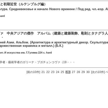
と初期近世（ルテンブルグ編）
тура. Средневековье и начало Нового времени / Под ред. чл.-кор. 
hard
ァ 中央アジアの傑作 アルバム（建築と建築装飾、彫刻とタナグラ人
・・
ей Азии. Альбом. (Архитектура и архитектурный декор. Скульптура
ожественная керамика и металл.) (Б.К.)
ит. И искусства им. Г.Гуляма 224 c. hard
学者・藝術学者のガリーナ・プガチェンコヴァ（19・・・
[前の10件]
21
22
23
24
25
26
27
28
29
30
[次の10件]
ペ