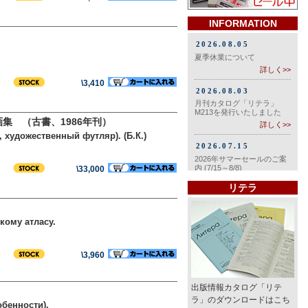
INFORMATION
\3,410
画集 （古書、1986年刊）
., художественный футляр). (Б.К.)
\33,000
リテラ
кому атласу.
\3,960
出版情報カタログ「リテ
ラ」のダウンロードはこち
обенности).