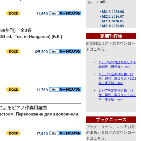
ら。（.pdf）
\1,650
86年刊) 全3巻
定期刊行物
4 ed.; Text in Hungarian) (Б.К.)
新聞雑誌リストのダウンロー
ドはこちら。
\25,300
\1,760
者によるピアノ伴奏用編曲
ркестром. Переложение для виолончели
ブックニュース
ブックニュース、ロシア以外
の出版カタログのダウンロー
\7,920
ドはこちら。