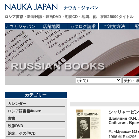
ナウカ・ジャパン
ロシア書籍・新聞雑誌・映画DVD・朗読CD・地図、他 在庫15000タイトル
ナウカジャパン
店舗地図
カタログ請求
ご注文方法
配
カテゴリー
カレンダー
ロシア語書籍/Книги
シャリャーピン
Шаляпин Ф.И. А
古書
События. Врем
映像DVD
М., <Музыка> 192 
朗読、その他CD
1986 年 R44296