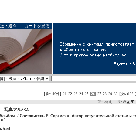
送・送料
カートを見る
[前の10件]
21
22
23
24
25
26
27
28
29
30
[次の10件
並べ替え NEW
 写真アルバム
льбом. / Составитель Р. Саркисян. Автор вступительной статьи и те
я.)
c. hard