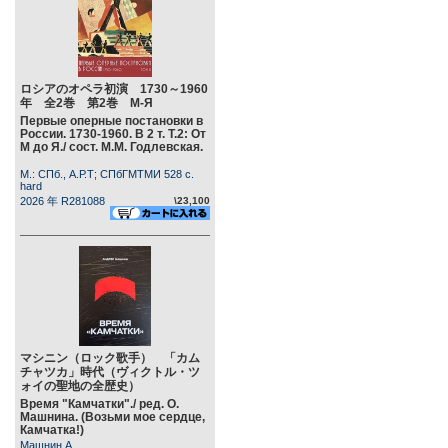
ロシアのオペラ初演 1730～1960
年 全2巻 第2巻 М-Я
Первые оперные постановки в
России. 1730-1960. В 2 т. Т.2: От
М до Я./ сост. М.М. Годлевская.
М.: СПб., А.Р.Т; СПбГМТМИ 528 c.
hard
2026 年 R281088
\23,100
マシニン（ロック歌手） 「カム
チャツカ」時代（ヴィクトル・ツ
ォイの聖地の全歴史）
Время "Камчатки"./ ред. О.
Машнина. (Возьми мое сердце,
Камчатка!)
Машнин А.