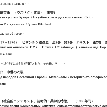
льзованы редкие а・・・
繍芸術 （ウズベク・露語）（古書）
искусство Бухары / На узбекском и русском языках. (Б.К.)
ит. И искусства им. Г.Гуляма 110 c. hard
зывается об истор・・・
897～1976） ビザンチン絵画史 全2巻 第1巻 テキスト 第2巻 
ийской живописи. В 2 т. Т.1: текст. Т.2: таблицы. (Тканевые изд. Пер
9 c. hard
7～1948年に全2巻で刊行された。その後、そ・・・
代・中世の衣装
а народов Восточной Европы. Материалы к историко-этнографичес
 hard
（社会的コンテキスト、芸術的・美学的特徴） （1986年刊）
бочие песни (Социальный контекст, художественно-эстетические ос