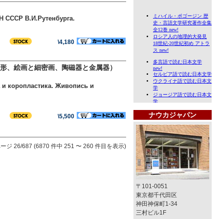
АН СССР В.И.Рутенбурга.
\4,180
形、絵画と細密画、陶磁器と金属器）
 и коропластика. Живопись и
ナウカジャパン
\5,500
ージ 26/687 (6870 件中 251 〜 260 件目を表示)
〒101-0051
東京都千代田区
神田神保町1-34
三村ビル1F