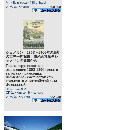
М., <Выргород> 440 c. hard
2025 年 R281000
\68,860
シェメリン 1803～1806年の最初
の世界一周探検 露米会社執事シ
ェメリンの覚書から
Первая кругосветная
экспедиция 1803-1806 годов в
записках приказчика
Шемелина./ сост.,вступ.ст.и
коммент. К.А. Можайской, О.М.
Федоровой.
Шемелин Ф.И.
СПб., <Крига> 464 c. hard
2025 年 R277784
\22,330