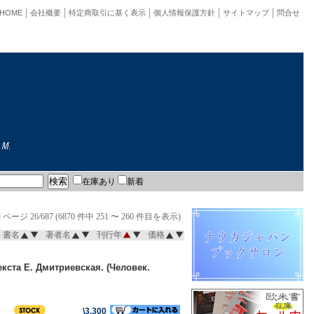
HOME
会社概要
特定商取引に基く表示
個人情報保護方針
サイトマップ
問合せ
在庫あり
新着
]
ページ 26/687 (6870 件中 251 〜 260 件目を表示)
書名
著者名
刊行年
価格
кста Е. Дмитриевская. (Человек.
\3,300