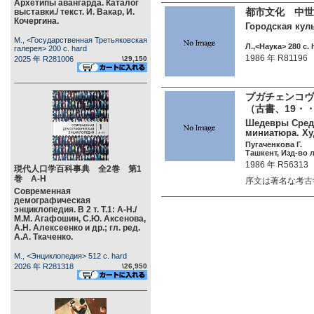
Архетипы авангарда. Каталог
都市文化 中世
выставки./ текст. И. Вакар, И.
Кочергина.
Городская куль
М., <Государственная Третьяковская
Л.,<Наука> 280 c. 
галерея> 200 c. hard
1986 年 R81196
2025 年 R281006
\29,150
プガチェンコヴ
（古書、19・
Шедевры Средн
миниатюра. Худ
Пугаченкова Г.
Ташкент, Изд-во л
1986 年 R56313
現代人口学百科事典 全2巻 第1
巻 А-Н
序文は著名な考古
Современная
демографическая
энциклопедия. В 2 т. Т.1: А-Н./
М.М. Агафошин, С.Ю. Аксенова,
А.Н. Алексеенко и др.; гл. ред.
А.А. Ткаченко.
М., <Энциклопедия> 512 c. hard
2026 年 R281318
\26,950