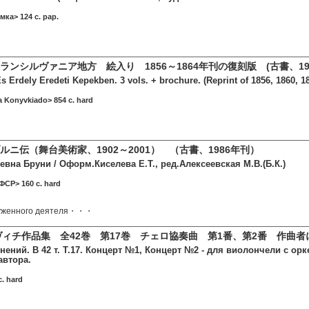
мка> 124 c. pap.
ンシルヴァニア地方 絵入り 1856～1864年刊の復刻版 (古書、19
 Erdely Eredeti Kepekben. 3 vols. + brochure. (Reprint of 1856, 1860, 186
 Konyvkiado> 854 c. hard
ニ伝（舞台美術家、1902～2001） （古書、1986年刊）
евна Бруни / Оформ.Киселева Е.Т., ред.Алексеевская М.В.(Б.К.)
ФСР> 160 c. hard
луженного деятеля・・・
ヴィチ作品集 全42巻 第17巻 チェロ協奏曲 第1番、第2番 作曲
нений. В 42 т. Т.17. Концерт №1, Концерт №2 - для виолончели с о
автора.
c. hard