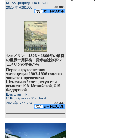
М., <Выргород> 440 c. hard
2025 年 R281000
\68,860
シェメリン 1803～1806年の最初
の世界一周探検 露米会社執事シ
ェメリンの覚書から
Первая кругосветная
экспедиция 1803-1806 годов в
записках приказчика
Шемелина./ сост.,вступ.ст.и
коммент. К.А. Можайской, О.М.
Федоровой.
Шемелин Ф.И.
СПб., <Крига> 464 c. hard
2025 年 R277784
\22,330