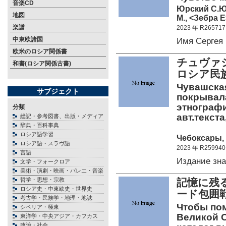
音楽CD
Юрский С.Ю
地図
М., <Зебра Е
楽譜
2023 年 R265717
中東欧諸国
Имя Сергея
欧米のロシア関係書
チュヴァ
和書(ロシア関係古書)
ロシア民
Чувашска
サブジェクト
покрывала
этнографи
分類
авт.текста
総記・参考図書、出版・メディア
辞典・百科事典
ロシア語学習
Чебоксары, 
ロシア語・スラヴ語
2023 年 R259940
言語
Издание з
文学・フォークロア
美術・演劇・映画・バレエ・音楽
哲学・思想・宗教
記憶に残
ロシア史・中東欧史・世界史
ード包囲
考古学・民族学・地理・地誌
Чтобы пом
シベリア・極東
Великой 
東洋学・中央アジア・カフカス
政治・社会