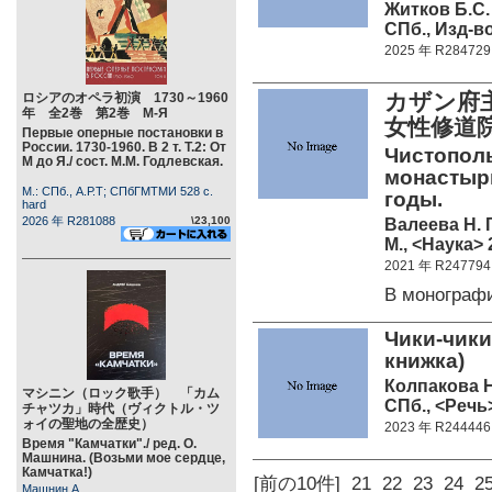
Житков Б.С.
СПб., Изд-в
2025 年 R284729
カザン府
ロシアのオペラ初演 1730～1960
年 全2巻 第2巻 М-Я
女性修道院
Первые оперные постановки в
России. 1730-1960. В 2 т. Т.2: От
Чистопол
М до Я./ сост. М.М. Годлевская.
монастырь
М.: СПб., А.Р.Т; СПбГМТМИ 528 c.
годы.
hard
2026 年 R281088
\23,100
Валеева Н. Г
М., <Наука> 
2021 年 R247794
В монограф
Чики-чики
книжка)
Колпакова Н
マシニン（ロック歌手） 「カム
СПб., <Речь>
チャツカ」時代（ヴィクトル・ツ
ォイの聖地の全歴史）
2023 年 R244446
Время "Камчатки"./ ред. О.
Машнина. (Возьми мое сердце,
Камчатка!)
[前の10件]
21
22
23
24
2
Машнин А.