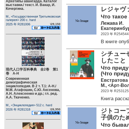
Архетипы авангарда. Каталог
выставки./ текст. И. Вакар, И.
レジャヴァ
Кочергина.
Что такое
М., <Государственная Третьяковская
галерея> 200 c. hard
Лежава И.
2025 年 R281006
\29,150
Екатеринбур
2023 年 R254544
В книге оп
シチューセ
したこと
Что приду
現代人口学百科事典 全2巻 第1
(Что приду
巻 А-Н
Современная
Евстратова 
демографическая
М., <Арт-Вол
энциклопедия. В 2 т. Т.1: А-Н./
М.М. Агафошин, С.Ю. Аксенова,
2023 年 R253125
А.Н. Алексеенко и др.; гл. ред.
А.А. Ткаченко.
Книга расс
М., <Энциклопедия> 512 c. hard
ジトコーフ
2026 年 R281318
\26,950
子供のた
Что бывал