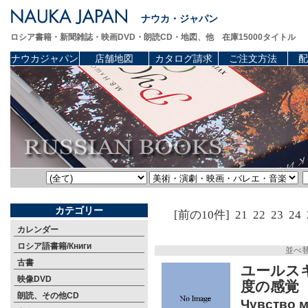
ナウカ・ジャパン
ロシア書籍・新聞雑誌・映画DVD・朗読CD・地図、他 在庫15000タイトル
ナウカジャパン
店舗地図
カタログ請求
ご注文方法
配
カテゴリー
[前の10件]
21
22
23
24
カレンダー
ロシア語書籍/Книги
並べ
古書
ユールスキ
映像DVD
度の感覚
朗読、その他CD
Чувство 