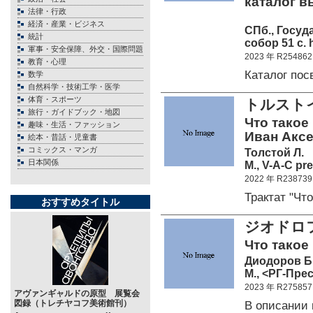
каталог вы
法律・行政
経済・産業・ビジネス
СПб., Госу
統計
собор 51 c. 
軍事・安全保障、外交・国際問題
2023 年 R254862
教育・心理
Каталог по
数学
自然科学・技術工学・医学
体育・スポーツ
トルスト
旅行・ガイドブック・地図
Что такое
趣味・生活・ファッション
Иван Аксе
絵本・昔話・児童書
コミックス・マンガ
Толстой Л.
日本関係
М., V-A-C pre
2022 年 R238739
Трактат "Чт
おすすめタイトル
ジオドロ
Что такое
Диодоров Б
М., <РГ-Прес
2023 年 R275857
アヴァンギャルドの原型 展覧会
図録（トレチヤコフ美術館刊）
В описании