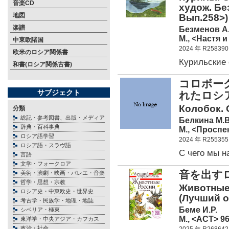
音楽CD
худож. Бе
地図
Вып.258>)
楽譜
Безменов А
М., <Настя и
中東欧諸国
2024 年 R258390
欧米のロシア関係書
Курильские
和書(ロシア関係古書)
コロボー
サブジェクト
れたロ
Колобок. С
分類
総記・参考図書、出版・メディア
Белкина М.В
辞典・百科事典
М., <Проспек
ロシア語学習
2024 年 R255355
ロシア語・スラヴ語
С чего мы 
言語
文学・フォークロア
音を出す
美術・演劇・映画・バレエ・音楽
哲学・思想・宗教
Животные 
ロシア史・中東欧史・世界史
(Лучший 
考古学・民族学・地理・地誌
Беме И.Р.
シベリア・極東
М., <АСТ> 96
東洋学・中央アジア・カフカス
政治・社会