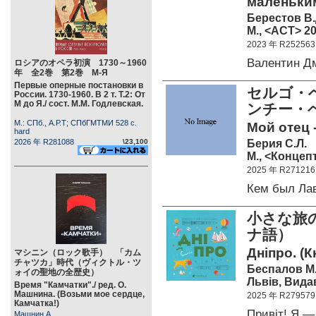
маленьки
Берестов В.
М., <АСТ> 20
2023 年 R252563
Валентин Д
ロシアのオペラ初演 1730～1960
年 全2巻 第2巻 М-Я
Первые оперные постановки в
セルゴ・ベ
России. 1730-1960. В 2 т. Т.2: От
М до Я./ сост. М.М. Годлевская.
ンチー・ベ
М.: СПб., А.Р.Т; СПбГМТМИ 528 c.
Мой отец 
hard
Берия С.Л.
2026 年 R281088
\23,100
М., <Концепт
2025 年 R271216
Кем был Ла
小さな旅
ナ語）
Дніпро. (
マシニン（ロック歌手） 「カム
チャツカ」時代（ヴィクトル・ツ
Беспалов М. 
ォイの聖地の全歴史）
Львів, Вида
Время "Камчатки"./ ред. О.
Машнина. (Возьми мое сердце,
2025 年 R279579
Камчатка!)
Привіт! Я 
Машнин А.