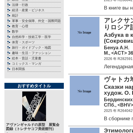
2025 年 R268642
法律・行政
В книге вы
経済・産業・ビジネス
統計
アレクサン
軍事・安全保障、外交・国際問題
りロシア
教育・心理
数学
Азбука в 
自然科学・技術工学・医学
(Сокрови
体育・スポーツ
Бенуа А.Н.
旅行・ガイドブック・地図
М., <АСТ> 36
趣味・生活・ファッション
絵本・昔話・児童書
2026 年 R282591
コミックス・マンガ
Легендарна
日本関係
ヴャトカ
おすすめタイトル
Сказки на
худож. О.
Бердинских 
СПб., <BHV> 
2025 年 R264042
В сборнике
アヴァンギャルドの原型 展覧会
図録（トレチヤコフ美術館刊）
Этимологи