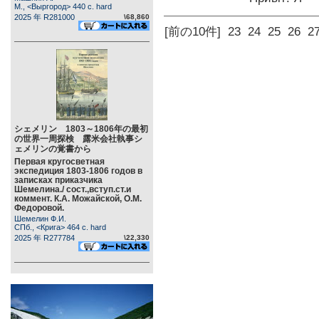
М., <Выргород> 440 c. hard
2025 年 R281000
\68,860
[前の10件]
23
24
25
26
2
シェメリン 1803～1806年の最初
の世界一周探検 露米会社執事シ
ェメリンの覚書から
Первая кругосветная
экспедиция 1803-1806 годов в
записках приказчика
Шемелина./ сост.,вступ.ст.и
коммент. К.А. Можайской, О.М.
Федоровой.
Шемелин Ф.И.
СПб., <Крига> 464 c. hard
2025 年 R277784
\22,330