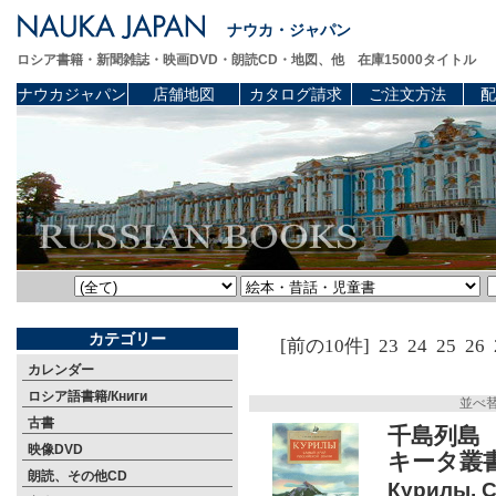
ナウカ・ジャパン
ロシア書籍・新聞雑誌・映画DVD・朗読CD・地図、他 在庫15000タイトル
ナウカジャパン
店舗地図
カタログ請求
ご注文方法
配
カテゴリー
[前の10件]
23
24
25
26
カレンダー
ロシア語書籍/Книги
並べ
古書
千島列島
映像DVD
キータ叢
朗読、その他CD
Курилы. С