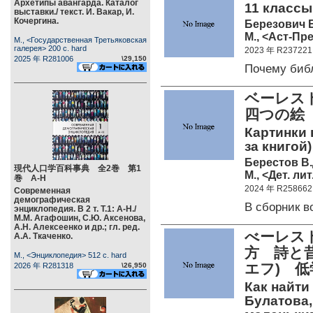
Архетипы авангарда. Каталог
11 классы
выставки./ текст. И. Вакар, И.
Кочергина.
Березович Е
М., <Аст-Пр
М., <Государственная Третьяковская
галерея> 200 c. hard
2023 年 R237221
2025 年 R281006
\29,150
Почему биб
ベーレスト
四つの絵
Картинки в
за книгой)
Берестов В.
現代人口学百科事典 全2巻 第1
М., <Дет. лит
巻 А-Н
2024 年 R258662
Современная
демографическая
В сборник 
энциклопедия. В 2 т. Т.1: А-Н./
М.М. Агафошин, С.Ю. Аксенова,
А.Н. Алексеенко и др.; гл. ред.
べーレスト
А.А. Ткаченко.
方 詩と
М., <Энциклопедия> 512 c. hard
エフ) 
2026 年 R281318
\26,950
Как найти 
Булатова,