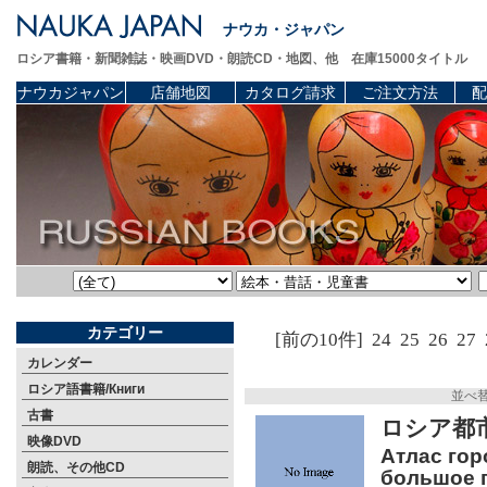
ナウカ・ジャパン
ロシア書籍・新聞雑誌・映画DVD・朗読CD・地図、他 在庫15000タイトル
ナウカジャパン
店舗地図
カタログ請求
ご注文方法
配
カテゴリー
[前の10件]
24
25
26
27
カレンダー
ロシア語書籍/Книги
並べ
古書
ロシア都
映像DVD
Атлас гор
朗読、その他CD
большое 