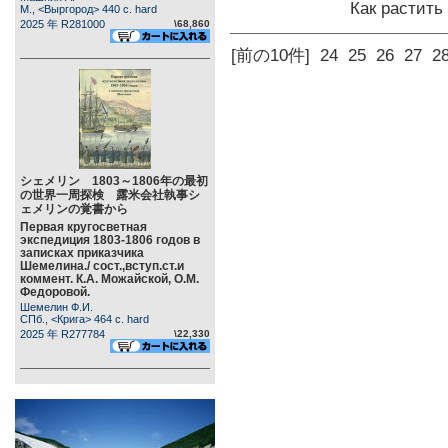
Как растит
М., <Выргород> 440 c. hard
2025 年 R281000
\68,860
[前の10件]
24
25
26
27
2
シェメリン 1803～1806年の最初
の世界一周探検 露米会社執事シ
ェメリンの覚書から
Первая кругосветная
экспедиция 1803-1806 годов в
записках приказчика
Шемелина./ сост.,вступ.ст.и
коммент. К.А. Можайской, О.М.
Федоровой.
Шемелин Ф.И.
СПб., <Крига> 464 c. hard
2025 年 R277784
\22,330