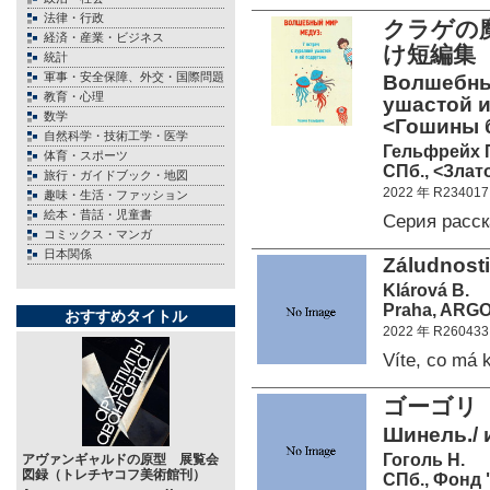
法律・行政
クラゲの
経済・産業・ビジネス
け短編集
統計
軍事・安全保障、外交・国際問題
Волшебный
教育・心理
ушастой и
数学
<Гошины 
自然科学・技術工学・医学
Гельфрейх 
体育・スポーツ
СПб., <Злато
旅行・ガイドブック・地図
2022 年 R234017
趣味・生活・ファッション
絵本・昔話・児童書
Серия расс
コミックス・マンガ
日本関係
Záludnosti 
Klárová B.
Praha, ARGO 
おすすめタイトル
2022 年 R260433
Víte, co má
ゴーゴリ
Шинель./ 
Гоголь Н.
アヴァンギャルドの原型 展覧会
図録（トレチヤコフ美術館刊）
СПб., Фонд 