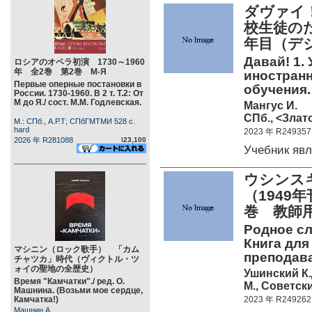
ダヴァイ
校生徒の
年目（デ
Давай! 1.
ロシアのオペラ初演 1730～1960
年 全2巻 第2巻 М-Я
иностран
Первые оперные постановки в
обучения. (
России. 1730-1960. В 2 т. Т.2: От
М до Я./ сост. М.М. Годлевская.
Мангус И.
СПб., <Злато
М.: СПб., А.Р.Т; СПбГМТМИ 528 c.
hard
2023 年 R249357
2026 年 R281088
\23,100
Учебник яв
ウシンスキ
（1949
巻 教師
Родное сло
Книга для
マシニン（ロック歌手） 「カム
преподава
チャツカ」時代（ヴィクトル・ツ
ォイの聖地の全歴史）
Ушинский К.
Время "Камчатки"./ ред. О.
М., Советски
Машнина. (Возьми мое сердце,
Камчатка!)
2023 年 R249262
Машнин А.