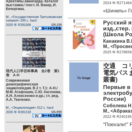
Архетипы авангарда. Каталог
2024 年 R271464
выставки./ текст. И. Вакар, И.
Кочергина.
«Шинель» Г
М., <Государственная Третьяковская
галерея> 200 c. hard
Русский яз
2025 年 R281006
\29,150
изд.,стер.
(Школа Ро
Канакина В.
М., <Просве
2025 年 R278658
交通 コ
現代人口学百科事典 全2巻 第1
電気バス
巻 А-Н
叢書)
Современная
демографическая
Первые в 
энциклопедия. В 2 т. Т.1: А-Н./
М.М. Агафошин, С.Ю. Аксенова,
электробу
А.Н. Алексеенко и др.; гл. ред.
России)
А.А. Ткаченко.
Соболева Н
М., <Энциклопедия> 512 c. hard
М., <Абраказ
2026 年 R281318
\26,950
2022 年 R240195
"Поехали!"