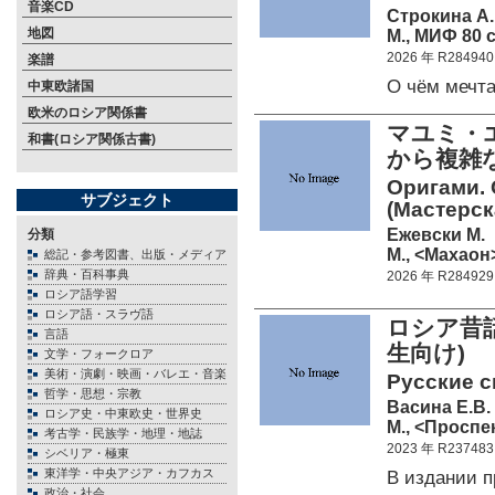
音楽CD
Строкина А.
地図
М., МИФ 80 c
2026 年 R284940
楽譜
О чём мечт
中東欧諸国
欧米のロシア関係書
マユミ・
和書(ロシア関係古書)
から複雑
Оригами. 
サブジェクト
(Мастерск
Ежевски М.
分類
М., <Махаон>
総記・参考図書、出版・メディア
辞典・百科事典
2026 年 R284929
ロシア語学習
ロシア語・スラヴ語
ロシア昔
言語
生向け)
文学・フォークロア
美術・演劇・映画・バレエ・音楽
Русские с
哲学・思想・宗教
Васина Е.В. 
ロシア史・中東欧史・世界史
М., <Проспек
考古学・民族学・地理・地誌
2023 年 R237483
シベリア・極東
東洋学・中央アジア・カフカス
В издании 
政治・社会