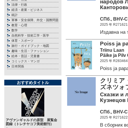
народов Л
法律・行政
Канторови
経済・産業・ビジネス
統計
СПб., BHV-C
軍事・安全保障、外交・国際問題
2025 年 R271621
教育・心理
数学
Издавна на
自然科学・技術工学・医学
体育・スポーツ
Poiss ja pa
旅行・ガイドブック・地図
Triinu Laan
趣味・生活・ファッション
Päike ja Pilv
絵本・昔話・児童書
2025 年 R283464
コミックス・マンガ
日本関係
Poiss ja pa
クリミア
おすすめタイトル
ズネツォ
Сказки и 
Кузнецов 
СПб., BHV-C
2025 年 R271622
アヴァンギャルドの原型 展覧会
図録（トレチヤコフ美術館刊）
В сборник 