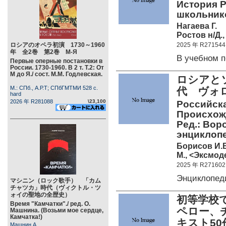
История Р
школьнико
Нагаева Г.
Ростов н/Д.,
ロシアのオペラ初演 1730～1960
2025 年 R271544
年 全2巻 第2巻 М-Я
В учебном 
Первые оперные постановки в
России. 1730-1960. В 2 т. Т.2: От
М до Я./ сост. М.М. Годлевская.
ロシアと
М.: СПб., А.Р.Т; СПбГМТМИ 528 c.
代 ヴォ
hard
2026 年 R281088
\23,100
Российска
Происхожд
Ред.: Вор
энциклоп
Борисов И.
М., <Эксмоде
2025 年 R271602
Энциклопед
マシニン（ロック歌手） 「カム
チャツカ」時代（ヴィクトル・ツ
ォイの聖地の全歴史）
初等学校
Время "Камчатки"./ ред. О.
ペロー、
Машнина. (Возьми мое сердце,
Камчатка!)
キスト5
Машнин А.