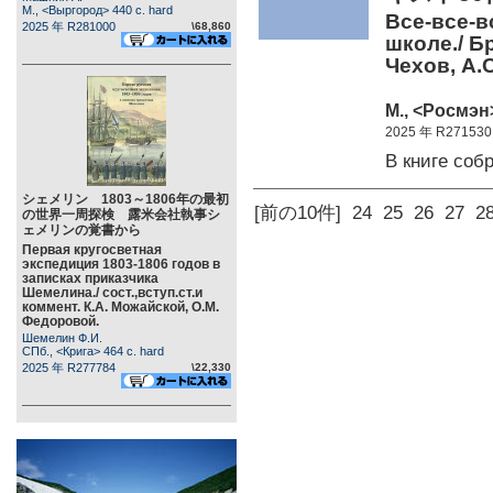
М., <Выргород> 440 c. hard
Все-все-в
2025 年 R281000
\68,860
школе./ Б
Чехов, А.С
М., <Росмэн>
2025 年 R271530
В книге со
シェメリン 1803～1806年の最初
[前の10件]
24
25
26
27
2
の世界一周探検 露米会社執事シ
ェメリンの覚書から
Первая кругосветная
экспедиция 1803-1806 годов в
записках приказчика
Шемелина./ сост.,вступ.ст.и
коммент. К.А. Можайской, О.М.
Федоровой.
Шемелин Ф.И.
СПб., <Крига> 464 c. hard
2025 年 R277784
\22,330