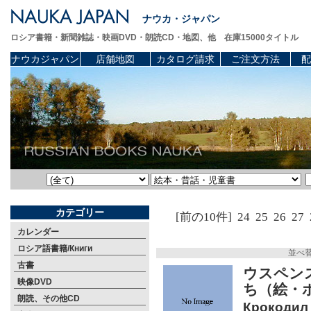
ナウカ・ジャパン
ロシア書籍・新聞雑誌・映画DVD・朗読CD・地図、他 在庫15000タイトル
ナウカジャパン
店舗地図
カタログ請求
ご注文方法
配
カテゴリー
[前の10件]
24
25
26
27
カレンダー
ロシア語書籍/Книги
並べ
古書
ウスペン
映像DVD
ち（絵・
朗読、その他CD
Крокодил 