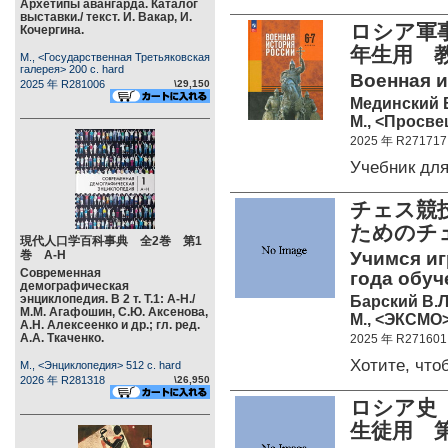
Архетипы авангарда. Каталог
выставки./ текст. И. Вакар, И.
ロシア軍事
Кочергина.
年生用 
М., <Государственная Третьяковская
галерея> 200 c. hard
Военная и
2025 年 R281006
\29,150
Мединский В
М., <Просве
2025 年 R271717
Учебник дл
チェス競
ためのチ
現代人口学百科事典 全2巻 第1
巻 А-Н
Учимся иг
Современная
года обуч
демографическая
энциклопедия. В 2 т. Т.1: А-Н./
Барский В.Л
М.М. Агафошин, С.Ю. Аксенова,
М., <ЭКСМО> 
А.Н. Алексеенко и др.; гл. ред.
А.А. Ткаченко.
2025 年 R271601
Хотите, чт
М., <Энциклопедия> 512 c. hard
2026 年 R281318
\26,950
ロシア史
生徒用 