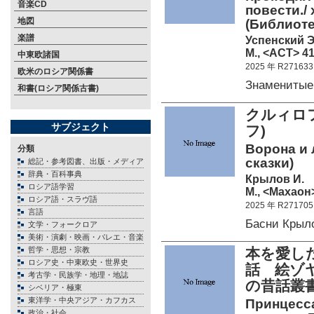
音楽CD
повести./ 
地図
(Библиоте
楽譜
Успенский Э
М., <АСТ> 41
中東欧諸国
2025 年 R271633
欧米のロシア関係書
Знаменитые
和書(ロシア関係古書)
クルィロ
サブジェクト
フ)
Ворона и 
分類
сказки)
総記・参考図書、出版・メディア
辞典・百科事典
Крылов И.
ロシア語学習
М., <Махаон>
ロシア語・スラヴ語
2025 年 R271705
言語
Басни Крыл
文学・フォークロア
美術・演劇・映画・バレエ・音楽
哲学・思想・宗教
本を愛し
ロシア史・中東欧史・世界史
話 絵ゾ
考古学・民族学・地理・地誌
の昔話叢書
シベリア・極東
東洋学・中央アジア・カフカス
Принцесса
政治・社会