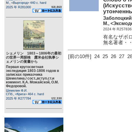
М., <Выргород> 440 c. hard
(Искусств
2025 年 R281000
\68,860
утонченны
Заболоцкий Н
М., <Эксмоде
2024 年 R257836
有名なザボ
無名著者・
シェメリン 1803～1806年の最初
[前の10件]
24
25
26
27
2
の世界一周探検 露米会社執事シ
ェメリンの覚書から
Первая кругосветная
экспедиция 1803-1806 годов в
записках приказчика
Шемелина./ сост.,вступ.ст.и
коммент. К.А. Можайской, О.М.
Федоровой.
Шемелин Ф.И.
СПб., <Крига> 464 c. hard
2025 年 R277784
\22,330