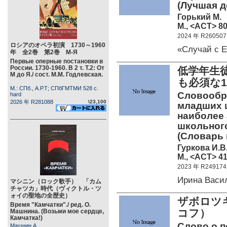
(Лучшая д
Горький М.
М., <АСТ> 80
2024 年 R260507
ロシアのオペラ初演 1730～1960
«Случай с 
年 全2巻 第2巻 М-Я
Первые оперные постановки в
России. 1730-1960. В 2 т. Т.2: От
低学年生
М до Я./ сост. М.М. Годлевская.
も必須な1
М.: СПб., А.Р.Т; СПбГМТМИ 528 c.
Словообр
hard
2026 年 R281088
\23,100
младших 
наиболее 
школьного
(Словарь
Гуркова И.В
М., <АСТ> 41
2023 年 R249174
Ирина Васи
マシニン（ロック歌手） 「カム
チャツカ」時代（ヴィクトル・ツ
ォイの聖地の全歴史）
ザボロツ
Время "Камчатки"./ ред. О.
コフ）
Машнина. (Возьми мое сердце,
Камчатка!)
Слово о п
Машнин А.