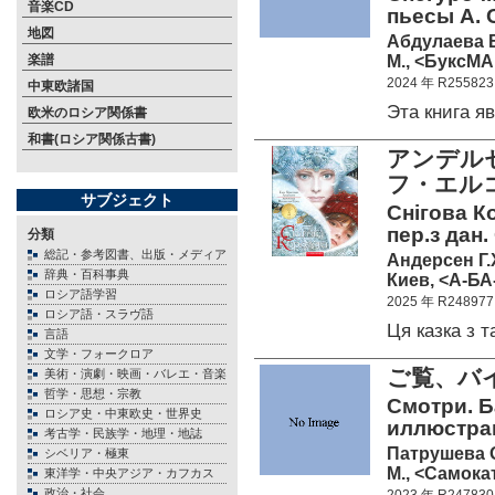
音楽CD
пьесы А. 
地図
Абдулаева 
М., <БуксМАр
楽譜
2024 年 R255823
中東欧諸国
Эта книга 
欧米のロシア関係書
和書(ロシア関係古書)
アンデル
フ・エル
サブジェクト
Снiгова К
пер.з дан.
分類
総記・参考図書、出版・メディア
Андерсен Г.
辞典・百科事典
Киев, <А-БА
ロシア語学習
2025 年 R248977
ロシア語・スラヴ語
Ця казка з
言語
文学・フォークロア
ご覧、バ
美術・演劇・映画・バレエ・音楽
哲学・思想・宗教
Смотри. Б
ロシア史・中東欧史・世界史
иллюстрац
考古学・民族学・地理・地誌
Патрушева 
シベリア・極東
М., <Самокат
東洋学・中央アジア・カフカス
政治・社会