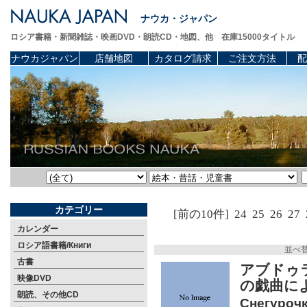
ナウカ・ジャパン
ロシア書籍・新聞雑誌・映画DVD・朗読CD・地図、他 在庫15000タイトル
ナウカジャパン
店舗地図
カタログ請求
ご注文方法
配
カテゴリー
[前の10件]
24
25
26
27
カレンダー
ロシア語書籍/Книги
並べ
古書
アブドゥ
映像DVD
の戯曲に
朗読、その他CD
Снегурочк