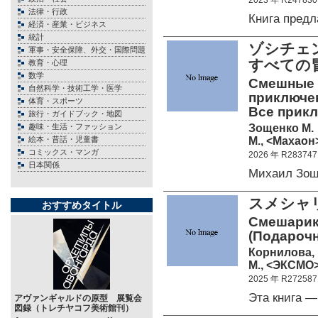
2023 年 R247830
法律・行政
Книга пред
経済・産業・ビジネス
統計
ゾシチェ
軍事・安全保障、外交・国際問題
すべての
教育・心理
数学
Смешные р
自然科学・技術工学・医学
приключен
体育・スポーツ
Все прикл
旅行・ガイドブック・地図
Зощенко М.
趣味・生活・ファッション
М., <Махаон>
絵本・昔話・児童書
コミックス・マンガ
2026 年 R283747
日本関係
Михаил Зощ
スメシャ
おすすめタイトル
Смешарики
(Подарочн
Корнилова, 
М., <ЭКСМО>
2025 年 R272587
Эта книга 
アヴァンギャルドの原型 展覧会
図録（トレチヤコフ美術館刊）