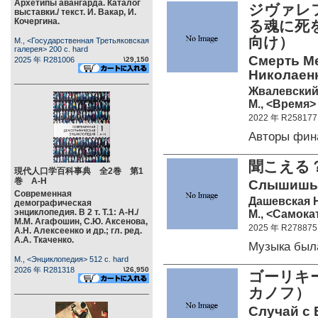
Архетипы авангарда. Каталог
ジヴァレ
выставки./ текст. И. Вакар, И.
Кочергина.
る魂に死
向け）
М., <Государственная Третьяковская
галерея> 200 c. hard
Смерть Ме
2025 年 R281006
\29,150
Николаенк
Жвалевский 
М., <Время> 
2022 年 R258177
Авторы фин
聞こえる
現代人口学百科事典 全2巻 第1
巻 А-Н
Слышишь?
Современная
Дашевская Н
демографическая
энциклопедия. В 2 т. Т.1: А-Н./
М., <Самокат
М.М. Агафошин, С.Ю. Аксенова,
2025 年 R278875
А.Н. Алексеенко и др.; гл. ред.
А.А. Ткаченко.
Музыка был
М., <Энциклопедия> 512 c. hard
2026 年 R281318
\26,950
ゴーリキ
カノフ）
Случай с 