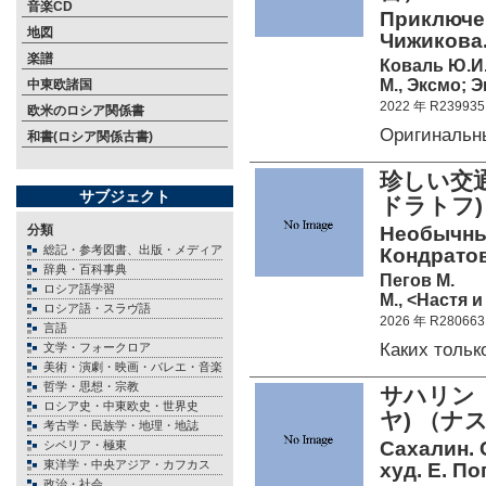
音楽CD
Приключен
地図
Чижикова.
楽譜
Коваль Ю.И
М., Эксмо; Э
中東欧諸国
2022 年 R239935
欧米のロシア関係書
Оригинальн
和書(ロシア関係古書)
珍しい交
サブジェクト
ドラトフ
分類
Необычный
総記・参考図書、出版・メディア
Кондратов
辞典・百科事典
Пегов М.
ロシア語学習
М., <Настя и
ロシア語・スラヴ語
2026 年 R280663
言語
Каких толь
文学・フォークロア
美術・演劇・映画・バレエ・音楽
哲学・思想・宗教
サハリン
ロシア史・中東欧史・世界史
ヤ) （
考古学・民族学・地理・地誌
Сахалин. 
シベリア・極東
東洋学・中央アジア・カフカス
худ. Е. По
政治・社会