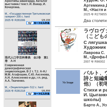
Архетипы авангарда. Каталог
выставки./ текст. И. Вакар, И.
Артемкина 
Кочергина.
М., <Настя и
М., <Государственная Третьяковская
2025 年 R279855
галерея> 200 c. hard
Два столет
2025 年 R281006
\29,150
ラヴロヴ
（こども
С лягушка
Художник 
Лаврова С.
М., <Дрофа-
現代人口学百科事典 全2巻 第1
巻 А-Н
2007 年 R86002
Современная
демографическая
энциклопедия. В 2 т. Т.1: А-Н./
バルト、
М.М. Агафошин, С.Ю. Аксенова,
詩と短編
А.Н. Алексеенко и др.; гл. ред.
А.А. Ткаченко.
他）（初
М., <Энциклопедия> 512 c. hard
Стихи и р
2026 年 R281318
\26,950
И. Цыганк
школы)
Барто А., Ус