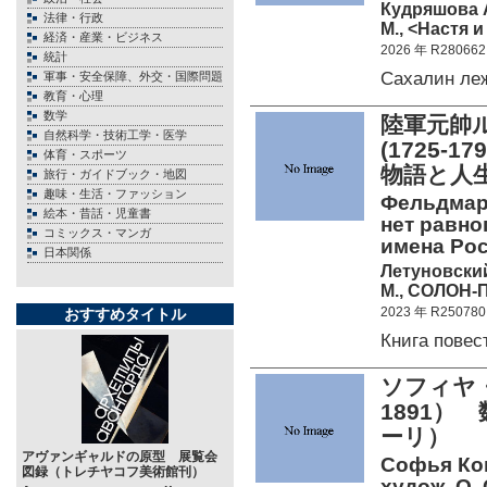
Кудряшова 
法律・行政
М., <Настя и
経済・産業・ビジネス
2026 年 R280662
統計
Сахалин ле
軍事・安全保障、外交・国際問題
教育・心理
数学
陸軍元帥
自然科学・技術工学・医学
(1725
体育・スポーツ
物語と人
旅行・ガイドブック・地図
趣味・生活・ファッション
Фельдмар
絵本・昔話・児童書
нет равно
コミックス・マンガ
имена Рос
日本関係
Летуновский
М., СОЛОН-П
2023 年 R250780
おすすめタイトル
Книга пове
ソフィヤ・
1891）
ーリ）
アヴァンギャルドの原型 展覧会
Софья Ков
図録（トレチヤコフ美術館刊）
худож. О.