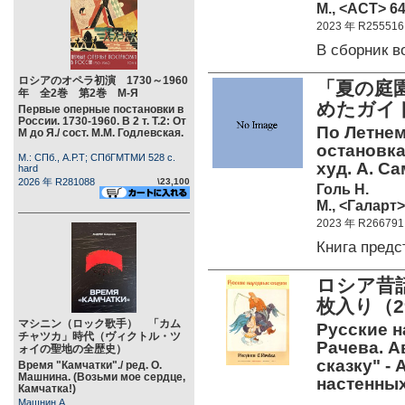
М., <АСТ> 64
2023 年 R255516
В сборник 
ロシアのオペラ初演 1730～1960
「夏の庭
年 全2巻 第2巻 М-Я
めたガイ
Первые оперные постановки в
России. 1730-1960. В 2 т. Т.2: От
По Летнем
М до Я./ сост. М.М. Годлевская.
остановка
М.: СПб., А.Р.Т; СПбГМТМИ 528 c.
худ. А. С
hard
2026 年 R281088
\23,100
Голь Н.
М., <Галарт>
2023 年 R266791
Книга пред
ロシア昔話
枚入り（29
マシニン（ロック歌手） 「カム
Русские н
チャツカ」時代（ヴィクトル・ツ
Рачева. А
ォイの聖地の全歴史）
сказку" -
Время "Камчатки"./ ред. О.
Машнина. (Возьми мое сердце,
настенных
Камчатка!)
Машнин А.