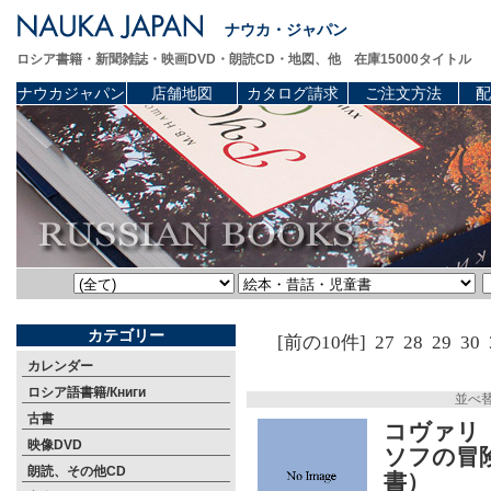
ナウカ・ジャパン
ロシア書籍・新聞雑誌・映画DVD・朗読CD・地図、他 在庫15000タイトル
ナウカジャパン
店舗地図
カタログ請求
ご注文方法
配
カテゴリー
[前の10件]
27
28
29
30
カレンダー
ロシア語書籍/Книги
並べ
古書
コヴァリ（
映像DVD
ソフの冒
朗読、その他CD
書）