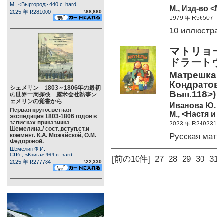
М., <Выргород> 440 c. hard
М., Изд-во 
2025 年 R281000
\68,860
1979 年 R56507
10 иллюстр
マトリョ
ドラート
Матрешка.
Кондратов
シェメリン 1803～1806年の最初
Вып.118>)
の世界一周探検 露米会社執事シ
ェメリンの覚書から
Иванова Ю.
Первая кругосветная
М., <Настя и
экспедиция 1803-1806 годов в
записках приказчика
2023 年 R249231
Шемелина./ сост.,вступ.ст.и
Русская ма
коммент. К.А. Можайской, О.М.
Федоровой.
Шемелин Ф.И.
СПб., <Крига> 464 c. hard
[前の10件]
27
28
29
30
3
2025 年 R277784
\22,330