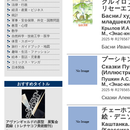
クルィロフ
法律・行政
リセーエ
経済・産業・ビジネス
Басни./ х
統計
軍事・安全保障、外交・国際問題
младшекл
教育・心理
Крылов И.А
数学
М., <Энас-кн
自然科学・技術工学・医学
2025 年 R276567
体育・スポーツ
Басни Иван
旅行・ガイドブック・地図
趣味・生活・ファッション
絵本・昔話・児童書
プーシキ
コミックス・マンガ
Сказки Пу
日本関係
(Иллюстри
Пушкин А.С.
おすすめタイトル
М., <Энас-кн
2025 年 R276565
Сказки Але
チェーホ
絵・デニ
アヴァンギャルドの原型 展覧会
Каштанка.
図録（トレチヤコフ美術館刊）
(Классика