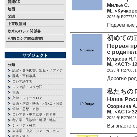
音楽CD
Милье С.
地図
М., <Кучково
楽譜
2025 年 R277788
中東欧諸国
Подземные 
欧米のロシア関係書
初めての
和書(ロシア関係古書)
Первая пр
с родител
サブジェクト
Куцаева Н.Г.
М., <АСТ> 12
分類
2025 年 R276651
総記・参考図書、出版・メディア
辞典・百科事典
Дорогие ро
ロシア語学習
ロシア語・スラヴ語
私たちの
言語
文学・フォークロア
Наша Росс
美術・演劇・映画・バレエ・音楽
Озорнина А.
哲学・思想・宗教
М., <АСТ> 32
ロシア史・中東欧史・世界史
2025 年 R276643
考古学・民族学・地理・地誌
Вы знаете 
シベリア・極東
東洋学・中央アジア・カフカス
政治・社会