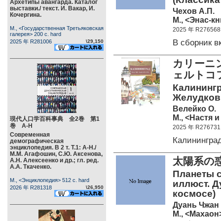
Архетипы авангарда. Каталог
выставки./ текст. И. Вакар, И.
Чехов А.П.
Кочергина.
М., <Энас-кн
М., <Государственная Третьяковская
2025 年 R276568
галерея> 200 c. hard
В сборник 
2025 年 R281006
\29,150
カリーニ
ェルトコ
Калинингра
Желудков; 
Велейко О.
М., <Настя и
現代人口学百科事典 全2巻 第1
巻 А-Н
2025 年 R276731
Современная
Калинингра
демографическая
энциклопедия. В 2 т. Т.1: А-Н./
М.М. Агафошин, С.Ю. Аксенова,
太陽系の
А.Н. Алексеенко и др.; гл. ред.
А.А. Ткаченко.
Планеты с
М., <Энциклопедия> 512 c. hard
иллюст. Д
2026 年 R281318
\26,950
космосе)
Дуань Чжан
М., <Махаон>