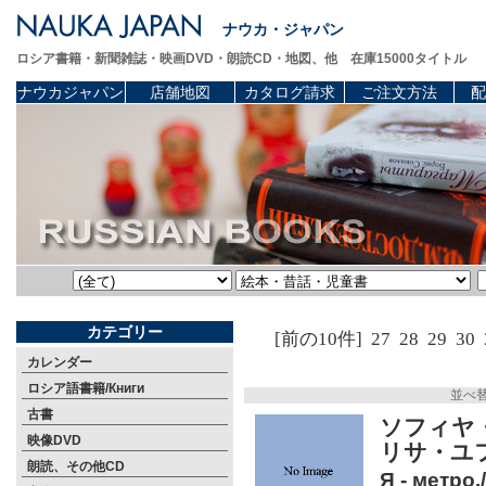
ナウカ・ジャパン
ロシア書籍・新聞雑誌・映画DVD・朗読CD・地図、他 在庫15000タイトル
ナウカジャパン
店舗地図
カタログ請求
ご注文方法
配
カテゴリー
[前の10件]
27
28
29
30
カレンダー
ロシア語書籍/Книги
並べ
古書
ソフィヤ
映像DVD
リサ・ユ
朗読、その他CD
Я - метро.