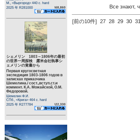
М., <Выргород> 440 c. hard
Все знают,
2025 年 R281000
\68,860
[前の10件]
27
28
29
30
3
シェメリン 1803～1806年の最初
の世界一周探検 露米会社執事シ
ェメリンの覚書から
Первая кругосветная
экспедиция 1803-1806 годов в
записках приказчика
Шемелина./ сост.,вступ.ст.и
коммент. К.А. Можайской, О.М.
Федоровой.
Шемелин Ф.И.
СПб., <Крига> 464 c. hard
2025 年 R277784
\22,330