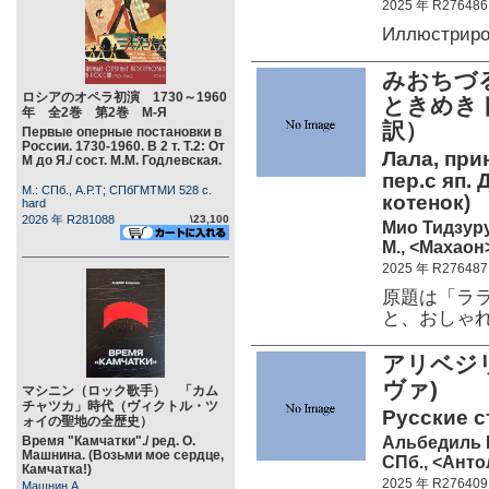
2025 年 R276486
Иллюстрир
みおちづ
ロシアのオペラ初演 1730～1960
ときめき
年 全2巻 第2巻 М-Я
訳）
Первые оперные постановки в
России. 1730-1960. В 2 т. Т.2: От
Лала, при
М до Я./ сост. М.М. Годлевская.
пер.с яп. 
М.: СПб., А.Р.Т; СПбГМТМИ 528 c.
котенок)
hard
2026 年 R281088
\23,100
Мио Тидзур
М., <Махаон>
2025 年 R276487
原題は「ラ
と、おしゃ
アリベジ
ヴァ)
マシニン（ロック歌手） 「カム
チャツカ」時代（ヴィクトル・ツ
Русские с
ォイの聖地の全歴史）
Альбедиль 
Время "Камчатки"./ ред. О.
Машнина. (Возьми мое сердце,
СПб., <Антол
Камчатка!)
2025 年 R276409
Машнин А.