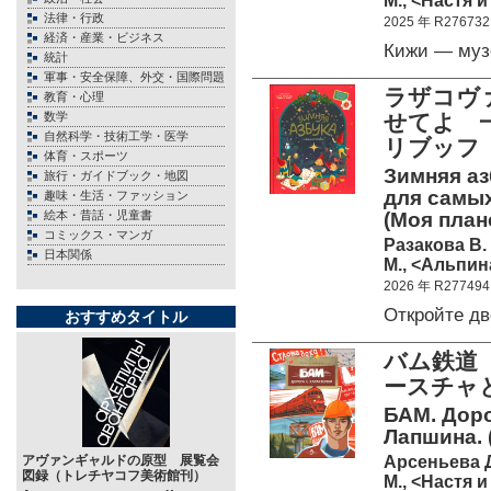
М., <Настя и
法律・行政
2025 年 R276732
経済・産業・ビジネス
Кижи — му
統計
軍事・安全保障、外交・国際問題
ラザコヴ
教育・心理
数学
せてよ 
自然科学・技術工学・医学
リブッフ
体育・スポーツ
Зимняя аз
旅行・ガイドブック・地図
для самых
趣味・生活・ファッション
絵本・昔話・児童書
(Моя план
コミックス・マンガ
Разакова В.
日本関係
М., <Альпин
2026 年 R277494
Откройте д
おすすめタイトル
バム鉄道
ースチャ
БАМ. Доро
Лапшина. 
Арсеньева 
アヴァンギャルドの原型 展覧会
図録（トレチヤコフ美術館刊）
М., <Настя и