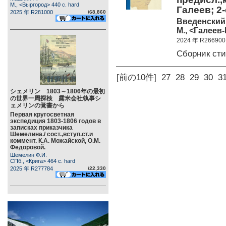
М., <Выргород> 440 c. hard
Галеев; 2-
2025 年 R281000
\68,860
Введенский 
М., <Галеев-
2024 年 R266900
Сборник ст
[前の10件]
27
28
29
30
3
シェメリン 1803～1806年の最初
の世界一周探検 露米会社執事シ
ェメリンの覚書から
Первая кругосветная
экспедиция 1803-1806 годов в
записках приказчика
Шемелина./ сост.,вступ.ст.и
коммент. К.А. Можайской, О.М.
Федоровой.
Шемелин Ф.И.
СПб., <Крига> 464 c. hard
2025 年 R277784
\22,330