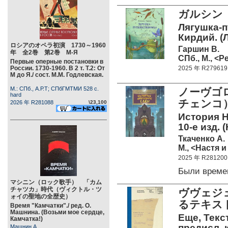
ガルシン
Лягушка-п
Кирдий. (
ロシアのオペラ初演 1730～1960
Гаршин В.
年 全2巻 第2巻 М-Я
СПб., М., <Р
Первые оперные постановки в
России. 1730-1960. В 2 т. Т.2: От
2025 年 R279619
М до Я./ сост. М.М. Годлевская.
М.: СПб., А.Р.Т; СПбГМТМИ 528 c.
ノーヴゴ
hard
チェンコ
2026 年 R281088
\23,100
История Н
10-е изд. 
Ткаченко А.
М., <Настя и
2025 年 R281200
Были време
マシニン（ロック歌手） 「カム
チャツカ」時代（ヴィクトル・ツ
ヴヴェジェ
ォイの聖地の全歴史）
るテキス
Время "Камчатки"./ ред. О.
Машнина. (Возьми мое сердце,
Еще, Текс
Камчатка!)
предисл.,к
Машнин А.