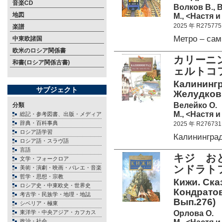
音楽CD
Волков В., 
地図
М., <Настя и
2025 年 R275775
楽譜
Метро – са
中東欧諸国
欧米のロシア関係書
カリーニ
和書(ロシア関係古書)
ェルトコ
Калинингра
サブジェクト
Желудков; 
Велейко О.
分類
М., <Настя и
総記・参考図書、出版・メディア
辞典・百科事典
2025 年 R276731
ロシア語学習
Калинингра
ロシア語・スラヴ語
言語
キジ お
文学・フォークロア
ンドラト
美術・演劇・映画・バレエ・音楽
哲学・思想・宗教
Кижи. Ска
ロシア史・中東欧史・世界史
Кондратов
考古学・民族学・地理・地誌
Вып.276)
シベリア・極東
Орлова О.
東洋学・中央アジア・カフカス
政治・社会