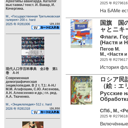
Архетипы авангарда. Каталог
2025 年 R279616
выставки./ текст. И. Вакар, И.
Кочергина.
На БАМе ест
М., <Государственная Третьяковская
галерея> 200 c. hard
国旗 国
2025 年 R281006
\29,150
ャとニキ
Флаги. Го
(Настя и 
Пегов М.
М., <Настя и
2025 年 R279617
История фл
現代人口学百科事典 全2巻 第1
巻 А-Н
Современная
ロシア民
демографическая
（絵：エ
энциклопедия. В 2 т. Т.1: А-Н./
М.М. Агафошин, С.Ю. Аксенова,
Русские н
А.Н. Алексеенко и др.; гл. ред.
А.А. Ткаченко.
Обработка
М., <Энциклопедия> 512 c. hard
2026 年 R281318
\26,950
СПб., М., <Р
2025 年 R279618
Включённые