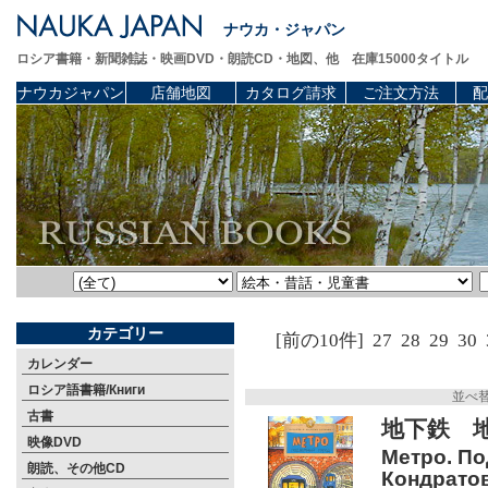
ナウカ・ジャパン
ロシア書籍・新聞雑誌・映画DVD・朗読CD・地図、他 在庫15000タイトル
ナウカジャパン
店舗地図
カタログ請求
ご注文方法
配
カテゴリー
[前の10件]
27
28
29
30
カレンダー
ロシア語書籍/Книги
並べ
古書
地下鉄 
映像DVD
Метро. По
朗読、その他CD
Кондратова