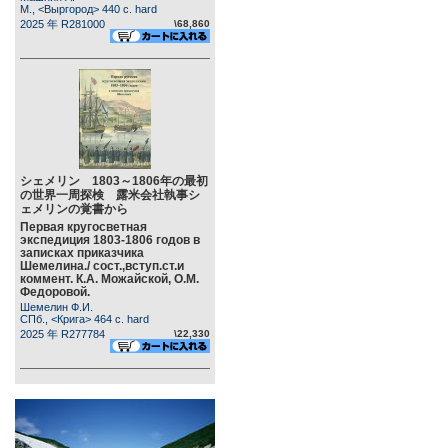
М., <Выргород> 440 c. hard
2025 年 R281000
\68,860
シェメリン 1803～1806年の最初
の世界一周探検 露米会社執事シ
ェメリンの覚書から
Первая кругосветная
экспедиция 1803-1806 годов в
записках приказчика
Шемелина./ сост.,вступ.ст.и
коммент. К.А. Можайской, О.М.
Федоровой.
Шемелин Ф.И.
СПб., <Крига> 464 c. hard
2025 年 R277784
\22,330