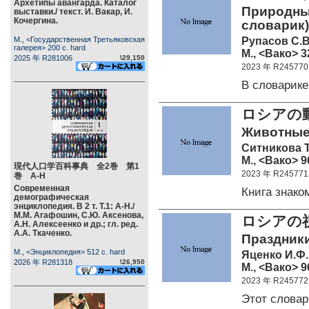
Архетипы авангарда. Каталог
Природны
выставки./ текст. И. Вакар, И.
Кочергина.
словарик)
Рупасов С.В
М., <Государственная Третьяковская
галерея> 200 c. hard
М., <Вако> 32
2025 年 R281006
\29,150
2023 年 R245770
В словарик
ロシアの
Животные
Ситникова Т
М., <Вако> 96
現代人口学百科事典 全2巻 第1
2023 年 R245771
巻 А-Н
Современная
Книга знак
демографическая
энциклопедия. В 2 т. Т.1: А-Н./
М.М. Агафошин, С.Ю. Аксенова,
ロシアの
А.Н. Алексеенко и др.; гл. ред.
А.А. Ткаченко.
Праздники
М., <Энциклопедия> 512 c. hard
Яценко И.Ф.
2026 年 R281318
\26,950
М., <Вако> 96
2023 年 R245772
Этот слова