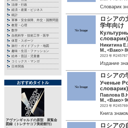
法律・行政
Словарик з
経済・産業・ビジネス
統計
ロシアの
軍事・安全保障、外交・国際問題
学年向け
教育・心理
数学
Культурн
自然科学・技術工学・医学
словарик)
体育・スポーツ
Никитина Е.
旅行・ガイドブック・地図
М., <Вако> 80
趣味・生活・ファッション
2023 年 R245767
絵本・昔話・児童書
コミックス・マンガ
Издание з
日本関係
ロシアの
Ученые Ро
おすすめタイトル
словарик)
Павлова В.Н
М., <Вако> 96
2023 年 R245769
Книга знак
アヴァンギャルドの原型 展覧会
図録（トレチヤコフ美術館刊）
ロシアの