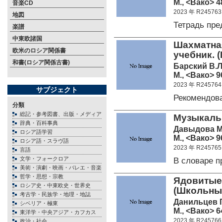
М., <Вако> 48
音楽CD
2023 年 R245763
地図
Тетрадь пр
楽譜
中東欧諸国
Шахматная
欧米のロシア関係書
учебник. 
和書(ロシア関係古書)
Барский В.Л
М., <Вако> 96
2023 年 R245764
サブジェクト
Рекомендо
分類
総記・参考図書、出版・メディア
Музыкаль
辞典・百科事典
Давыдова М
ロシア語学習
М., <Вако> 96
ロシア語・スラヴ語
2023 年 R245765
言語
文学・フォークロア
В словаре 
美術・演劇・映画・バレエ・音楽
哲学・思想・宗教
Ядовитые 
ロシア史・中東欧史・世界史
(Школьны
考古学・民族学・地理・地誌
Данильцев Г
シベリア・極東
М., <Вако> 64
東洋学・中央アジア・カフカス
2023 年 R245766
政治・社会