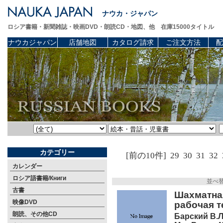
ナウカ・ジャパン
ロシア書籍・新聞雑誌・映画DVD・朗読CD・地図、他 在庫15000タイトル
ナウカジャパン
店舗地図
カタログ請求
ご注文方法
配
カテゴリー
[前の10件]
29
30
31
32
カレンダー
ロシア語書籍/Книги
並べ
古書
Шахматная
映像DVD
рабочая т
朗読、その他CD
Барский В.Л