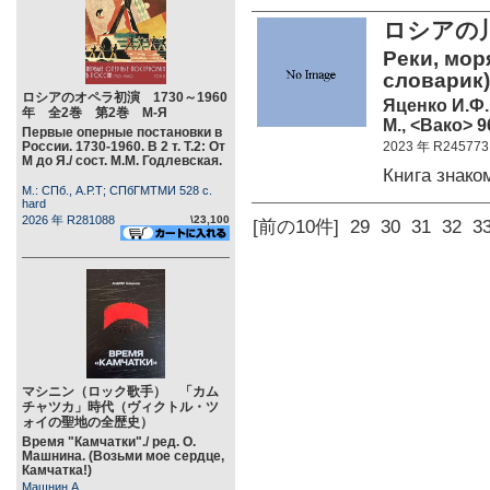
ロシアの
Реки, мор
словарик)
ロシアのオペラ初演 1730～1960
Яценко И.Ф.
年 全2巻 第2巻 М-Я
М., <Вако> 96
Первые оперные постановки в
России. 1730-1960. В 2 т. Т.2: От
2023 年 R245773
М до Я./ сост. М.М. Годлевская.
Книга знак
М.: СПб., А.Р.Т; СПбГМТМИ 528 c.
hard
2026 年 R281088
\23,100
[前の10件]
29
30
31
32
3
マシニン（ロック歌手） 「カム
チャツカ」時代（ヴィクトル・ツ
ォイの聖地の全歴史）
Время "Камчатки"./ ред. О.
Машнина. (Возьми мое сердце,
Камчатка!)
Машнин А.