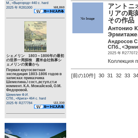
М., <Выргород> 440 c. hard
アントニオ
2025 年 R281000
\68,860
リアの彫
その作品
Антонио К
Эрмитаже. 
Андросов С
СПб., <Эрмит
2025 年 R277072
シェメリン 1803～1806年の最初
の世界一周探検 露米会社執事シ
Коллекция 
ェメリンの覚書から
Первая кругосветная
экспедиция 1803-1806 годов в
[前の10件]
30
31
32
33
3
записках приказчика
Шемелина./ сост.,вступ.ст.и
коммент. К.А. Можайской, О.М.
Федоровой.
Шемелин Ф.И.
СПб., <Крига> 464 c. hard
2025 年 R277784
\22,330