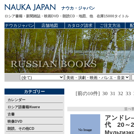
ナウカ・ジャパン
ロシア書籍・新聞雑誌・映画DVD・朗読CD・地図、他 在庫15000タイトル
ナウカジャパン
店舗地図
カタログ請求
ご注文方法
配
カテゴリー
[前の10件]
30
31
32
33
カレンダー
ロシア語書籍/Книги
並べ
古書
アンドレ
映像DVD
代 20～
朗読、その他CD
Мультиэкр