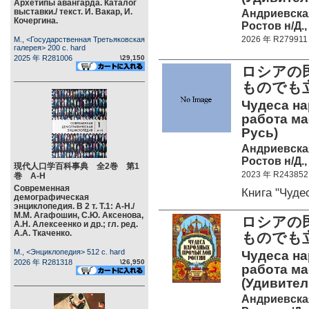
Архетипы авангарда. Каталог
выставки./ текст. И. Вакар, И.
Андриевска
Кочергина.
Ростов н/Д.,
2026 年 R279911
М., <Государственная Третьяковская
галерея> 200 c. hard
2025 年 R281006
\29,150
ロシアの
ものでも
Чудеса н
работа ма
Русь)
Андриевска
Ростов н/Д.,
現代人口学百科事典 全2巻 第1
2023 年 R243852
巻 А-Н
Современная
Книга "Чуд
демографическая
энциклопедия. В 2 т. Т.1: А-Н./
М.М. Агафошин, С.Ю. Аксенова,
ロシアの
А.Н. Алексеенко и др.; гл. ред.
А.А. Ткаченко.
ものでも
М., <Энциклопедия> 512 c. hard
Чудеса н
2026 年 R281318
\26,950
работа мас
(Удивител
Андриевска