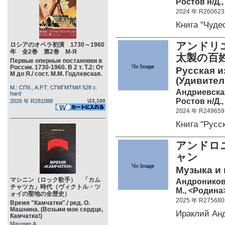
Ростов н/Д.,
2024 年 R260623
Книга "Чуд
アンドリ
ロシアのオペラ初演 1730～1960
年 全2巻 第2巻 М-Я
太製の百
Первые оперные постановки в
России. 1730-1960. В 2 т. Т.2: От
Русская и
М до Я./ сост. М.М. Годлевская.
(Удивител
М.: СПб., А.Р.Т; СПбГМТМИ 528 c.
Андриевска
hard
Ростов н/Д.,
2026 年 R281088
\23,100
2024 年 R249659
Книга "Рус
アンドロニ
ャン
Музыка и 
マシニン（ロック歌手） 「カム
Андроников
チャツカ」時代（ヴィクトル・ツ
М., <Родина>
ォイの聖地の全歴史）
2025 年 R275680
Время "Камчатки"./ ред. О.
Машнина. (Возьми мое сердце,
Ираклий Ан
Камчатка!)
Машнин А.