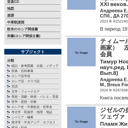
音楽CD
XXI веков.
地図
Андреева Е
СПб., ДА 270
楽譜
2023 年 R252240
中東欧諸国
В период 1
欧米のロシア関係書
和書(ロシア関係古書)
ティムール
画家） 
サブジェクト
会員
分類
Тимур Нов
総記・参考図書、出版・メディア
науч.ред.
辞典・百科事典
Вып.8)
ロシア語学習
Андреева Е
ロシア語・スラヴ語
М., Breus Fo
言語
2024 年 R267838
文学・フォークロア
美術・演劇・映画・バレエ・音楽
Книга посв
哲学・思想・宗教
ロシア史・中東欧史・世界史
ジゼルの
考古学・民族学・地理・地誌
ツェヴァ（
シベリア・極東
東洋学・中央アジア・カフカス
Пламя Жиз
政治・社会