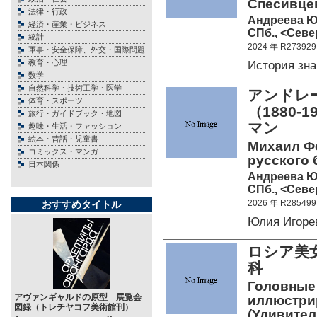
Спесивце
法律・行政
Андреева Ю
経済・産業・ビジネス
СПб., <Север
統計
2024 年 R273929
軍事・安全保障、外交・国際問題
教育・心理
История з
数学
自然科学・技術工学・医学
アンドレ
体育・スポーツ
（1880
旅行・ガイドブック・地図
マン
趣味・生活・ファッション
絵本・昔話・児童書
Михаил Ф
コミックス・マンガ
русского 
日本関係
Андреева Ю
СПб., <Севе
2026 年 R285499
おすすめタイトル
Юлия Игоре
ロシア美
科
Головные
アヴァンギャルドの原型 展覧会
иллюстрир
図録（トレチヤコフ美術館刊）
(Удивител