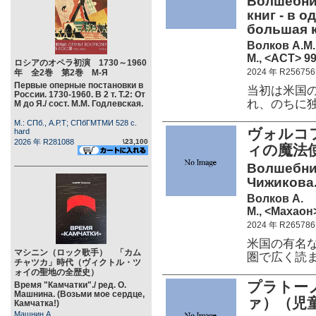
Волшебник
книг - в о
большая к
Волков А.М.
М., <АСТ> 99
ロシアのオペラ初演 1730～1960
2024 年 R256756
年 全2巻 第2巻 М-Я
Первые оперные постановки в
当初は米国
России. 1730-1960. В 2 т. Т.2: От
れ、のちに
М до Я./ сост. М.М. Годлевская.
М.: СПб., А.Р.Т; СПбГМТМИ 528 c.
ヴォルコフ
hard
2026 年 R281088
\23,100
ィの魔法使
Волшебник
Чижикова.
Волков А.
М., <Махаон>
2024 年 R265786
米国の有名
マシニン（ロック歌手） 「カム
圏で広く読
チャツカ」時代（ヴィクトル・ツ
ォイの聖地の全歴史）
プラトー
Время "Камчатки"./ ред. О.
Машнина. (Возьми мое сердце,
ァ）（児
Камчатка!)
Машнин А.