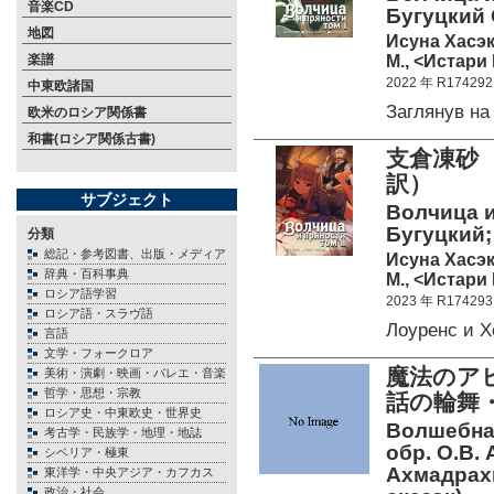
音楽CD
Бугуцкий О
地図
Исуна Хасэк
М., <Истари 
楽譜
2022 年 R174292
中東欧諸国
Заглянув н
欧米のロシア関係書
和書(ロシア関係古書)
支倉凍砂
訳）
サブジェクト
Волчица и 
Бугуцкий; 
分類
総記・参考図書、出版・メディア
Исуна Хасэк
辞典・百科事典
М., <Истари 
ロシア語学習
2023 年 R174293
ロシア語・スラヴ語
Лоуренс и 
言語
文学・フォークロア
魔法のア
美術・演劇・映画・バレエ・音楽
哲学・思想・宗教
話の輪舞
ロシア史・中東欧史・世界史
Волшебная
考古学・民族学・地理・地誌
обр. О.В.
シベリア・極東
Ахмадрахи
東洋学・中央アジア・カフカス
政治・社会