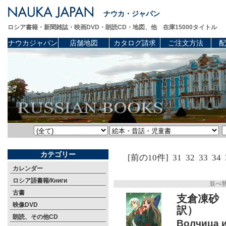
ナウカ・ジャパン
ロシア書籍・新聞雑誌・映画DVD・朗読CD・地図、他 在庫15000タイトル
ナウカジャパン
店舗地図
カタログ請求
ご注文方法
配
カテゴリー
[前の10件]
31
32
33
34
カレンダー
ロシア語書籍/Книги
並べ
古書
支倉凍砂
映像DVD
訳）
朗読、その他CD
Волчица и 