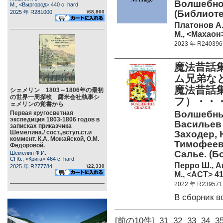
Волшебное
М., <Выргород> 440 c. hard
(Библиоте
2025 年 R281000
\68,860
Платонов А
М., <Махаон>
2023 年 R240396
魔法昔話
ム兄弟な
魔法昔話
シェメリン 1803～1806年の最初
の世界一周探検 露米会社執事シ
フ）・・
ェメリンの覚書から
Волшебные
Первая кругосветная
экспедиция 1803-1806 годов в
Васильев ;
записках приказчика
Шемелина./ сост.,вступ.ст.и
Заходер, 
коммент. К.А. Можайской, О.М.
Тимофеевс
Федоровой.
Салье. (
Шемелин Ф.И.
СПб., <Крига> 464 c. hard
Перро Ш., Ан
2025 年 R277784
\22,330
М., <АСТ> 41
2022 年 R239571
В сборник 
[前の10件]
31
32
33
34
3