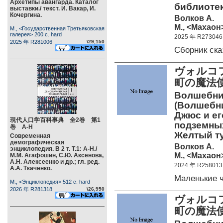
Архетипы авангарда. Каталог
библиотек
выставки./ текст. И. Вакар, И.
Кочергина.
Волков А.
М., <Махаон>
М., <Государственная Третьяковская
галерея> 200 c. hard
2025 年 R273046
2025 年 R281006
\29,150
Сборник ск
ヴォルコフ
町の魔法
Волшебник
(Волшебни
Джюс и ег
現代人口学百科事典 全2巻 第1
подземных
巻 А-Н
Желтый т
Современная
демографическая
Волков А.
энциклопедия. В 2 т. Т.1: А-Н./
М., <Махаон>
М.М. Агафошин, С.Ю. Аксенова,
А.Н. Алексеенко и др.; гл. ред.
2024 年 R258013
А.А. Ткаченко.
Маленькие 
М., <Энциклопедия> 512 c. hard
2026 年 R281318
\26,950
ヴォルコフ
町の魔法