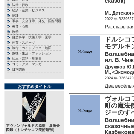
сказок)
法律・行政
経済・産業・ビジネス
М., Детская 
統計
2022 年 R239637
軍事・安全保障、外交・国際問題
Рассказыва
教育・心理
数学
自然科学・技術工学・医学
ドルシコフ
体育・スポーツ
モデルキ
旅行・ガイドブック・地図
Волшебна
趣味・生活・ファッション
絵本・昔話・児童書
ил. В. Чи
コミックス・マンガ
Дружков Ю.
日本関係
М., <Эксмоде
2024 年 R263479
Два весёлы
おすすめタイトル
ヴォルコフ
町の魔法
ジーのす
Волшебник
сказочные
アヴァンギャルドの原型 展覧会
図録（トレチヤコフ美術館刊）
Казбекова 