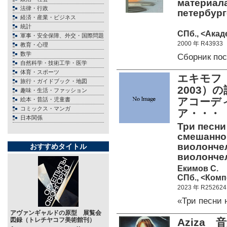
материал
法律・行政
петербург
経済・産業・ビジネス
統計
СПб., <Акад
軍事・安全保障、外交・国際問題
2000 年 R43933
教育・心理
数学
Сборник по
自然科学・技術工学・医学
体育・スポーツ
エキモフ 
旅行・ガイドブック・地図
2003
趣味・生活・ファッション
アコーデ
絵本・昔話・児童書
コミックス・マンガ
ア・・・
日本関係
Три песни
смешанног
виолончел
おすすめタイトル
виолончел
Екимов С.
СПб., <Комп
2023 年 R252624
«Три песни
アヴァンギャルドの原型 展覧会
図録（トレチヤコフ美術館刊）
Aziza