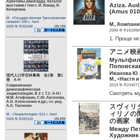
Архетипы авангарда. Каталог
Aziza. Au
выставки./ текст. И. Вакар, И.
Кочергина.
(Amus 010
М., <Государственная Третьяковская
галерея> 200 c. hard
М., Компани
2025 年 R281006
\29,150
2008 年 R162999
1. Проще не
アニメ映
Мультфиль
Поповская;
Иванова Ю.
現代人口学百科事典 全2巻 第1
М., <Настя и
巻 А-Н
2024 年 R254071
Современная
демографическая
Смотреть 
энциклопедия. В 2 т. Т.1: А-Н./
М.М. Агафошин, С.Ю. Аксенова,
А.Н. Алексеенко и др.; гл. ред.
スヴィリ
А.А. Ткаченко.
ィリノの
М., <Энциклопедия> 512 c. hard
2026 年 R281318
\26,950
の画家 概
Между Пе
Художник 