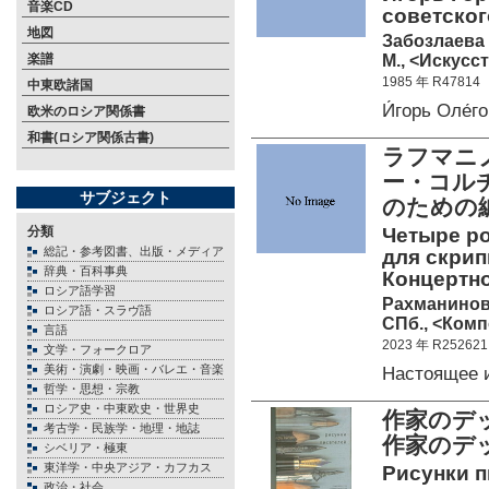
音楽CD
советског
地図
Забозлаева 
М., <Искусст
楽譜
1985 年 R47814
中東欧諸国
И́горь Оле́
欧米のロシア関係書
和書(ロシア関係古書)
ラフマニ
ー・コル
サブジェクト
のための
分類
Четыре ро
総記・参考図書、出版・メディア
для скрип
辞典・百科事典
Концертно
ロシア語学習
Рахманинов
ロシア語・スラヴ語
СПб., <Комп
言語
2023 年 R252621
文学・フォークロア
美術・演劇・映画・バレエ・音楽
Настоящее 
哲学・思想・宗教
ロシア史・中東欧史・世界史
作家のデ
考古学・民族学・地理・地誌
作家のデ
シベリア・極東
東洋学・中央アジア・カフカス
Рисунки п
政治・社会