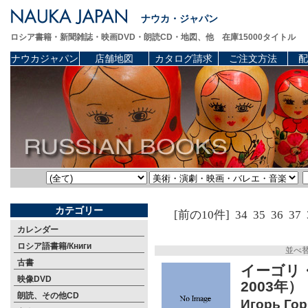
ナウカ・ジャパン
ロシア書籍・新聞雑誌・映画DVD・朗読CD・地図、他 在庫15000タイトル
ナウカジャパン
店舗地図
カタログ請求
ご注文方法
配
カテゴリー
[前の10件]
34
35
36
37
カレンダー
ロシア語書籍/Книги
並べ
古書
イーゴリ
映像DVD
2003年
朗読、その他CD
Игорь Гор