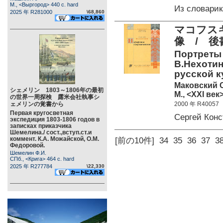
М., <Выргород> 440 c. hard
Из словари
2025 年 R281000
\68,860
マコフスキ
像 / 後
Портреты
В.Нехотин
русской к
Маковский С
シェメリン 1803～1806年の最初
М., <XXI век>
の世界一周探検 露米会社執事シ
ェメリンの覚書から
2000 年 R40057
Первая кругосветная
Сергей Кон
экспедиция 1803-1806 годов в
записках приказчика
Шемелина./ сост.,вступ.ст.и
коммент. К.А. Можайской, О.М.
[前の10件]
34
35
36
37
3
Федоровой.
Шемелин Ф.И.
СПб., <Крига> 464 c. hard
2025 年 R277784
\22,330