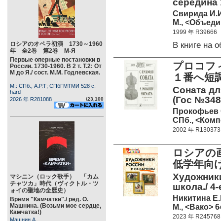
середина 1
Свирида И.
М., <Объеди
1999 年 R39666
В книге на
ロシアのオペラ初演 1730～1960
年 全2巻 第2巻 М-Я
Первые оперные постановки в
プロコフ
России. 1730-1960. В 2 т. Т.2: От
М до Я./ сост. М.М. Годлевская.
１番へ短調
М.: СПб., А.Р.Т; СПбГМТМИ 528 c.
Соната дл
hard
(Гос №348
2026 年 R281088
\23,100
Прокофьев 
СПб., <Комп
2002 年 R130373
ロシアの
低学年向
Художники
マシニン（ロック歌手） 「カム
チャツカ」時代（ヴィクトル・ツ
школа./ 4
ォイの聖地の全歴史）
Никитина Е.Р
Время "Камчатки"./ ред. О.
Машнина. (Возьми мое сердце,
М., <Вако> 64
Камчатка!)
2023 年 R245768
Машнин А.