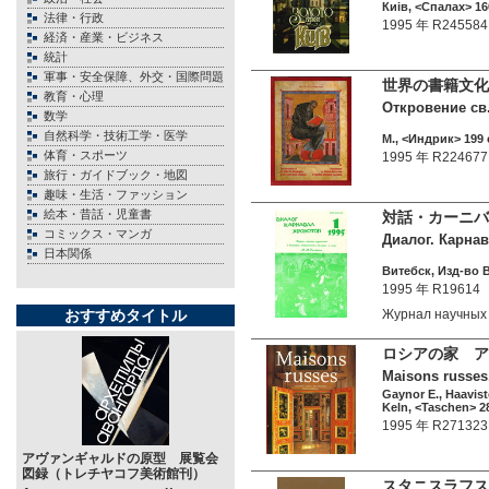
Киiв, <Спалах> 16
法律・行政
1995 年 R245584
経済・産業・ビジネス
統計
軍事・安全保障、外交・国際問題
世界の書籍文化
教育・心理
Откровение св.
数学
自然科学・技術工学・医学
М., <Индрик> 199 
体育・スポーツ
1995 年 R224677
旅行・ガイドブック・地図
趣味・生活・ファッション
絵本・昔話・児童書
対話・カーニバ
コミックス・マンガ
Диалог. Карнава
日本関係
Витебск, Изд-во В
1995 年 R19614
おすすめタイトル
Журнал научных
ロシアの家 アル
Maisons russes.
Gaynor E., Haavist
Keln, <Taschen> 28
1995 年 R271323
アヴァンギャルドの原型 展覧会
図録（トレチヤコフ美術館刊）
スタニスラフス