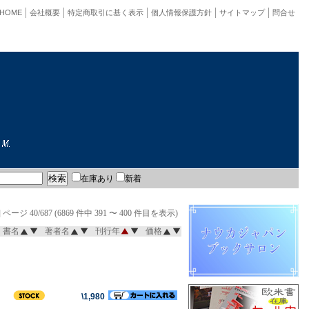
HOME
会社概要
特定商取引に基く表示
個人情報保護方針
サイトマップ
問合せ
在庫あり
新着
]
ページ 40/687 (6869 件中 391 〜 400 件目を表示)
書名
著者名
刊行年
価格
\1,980