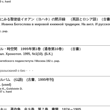
0 c. hard
にみる聖使徒イオアン（ヨハネ）の黙示録 （英語とロシア語）（古書、
 Иоанна Богослова в мировой книжной традиции. На англ. И русском
c. pap.
ル・時空間 1995年第1巻（通巻第10巻） （古書）
л. Хронотоп. 1995, №1(10). (Б.К.)
итебского пединститута / Москва 192 c. pap.
 разысканий о био・・・
バム (仏語) (古書、1995年刊)
 (used)
o K., Goldstein D.
7 c. hard
キー 著作集 全９巻 第７巻 書簡 1874～1905