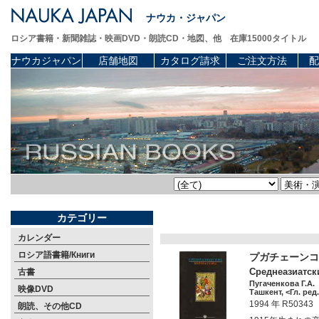
ナウカ・ジャパン
ロシア書籍・新聞雑誌・映画DVD・朗読CD・地図、他 在庫15000タイトル
ナウカジャパン
店舗地図
カタログ請求
ご注文方法
配
カテゴリー
カレンダー
ロシア語書籍/Книги
プガチェーンコ
Среднеазиатски
古書
Пугаченкова Г.А.
映像DVD
Ташкент, <Гл. ред
1994 年 R50343
朗読、その他CD