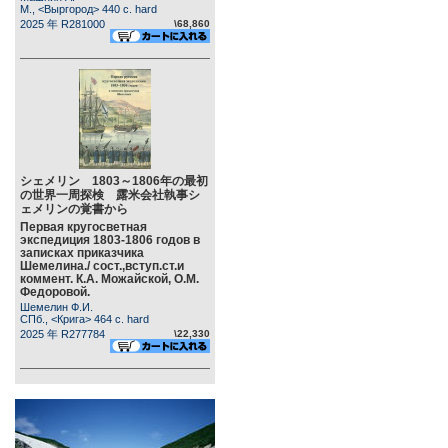
М., <Выргород> 440 c. hard
2025 年 R281000
\68,860
シェメリン 1803～1806年の最初
の世界一周探検 露米会社執事シ
ェメリンの覚書から
Первая кругосветная
экспедиция 1803-1806 годов в
записках приказчика
Шемелина./ сост.,вступ.ст.и
коммент. К.А. Можайской, О.М.
Федоровой.
Шемелин Ф.И.
СПб., <Крига> 464 c. hard
2025 年 R277784
\22,330