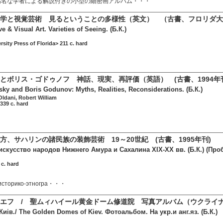
の高名な学者による解説付きの小型の細密画アルバム・・・
学と視覚芸術 見るということの多様性（英文） （古書、フロリダ大学
e & Visual Art. Varieties of Seeing. (Б.К.)
rsity Press of Florida> 211 c. hard
とボリス・ゴドゥノフ 神話、現実、再評価（英語） (古書、1994年
y and Boris Godunov: Myths, Realities, Reconsiderations. (Б.К.)
ldani, Robert William
339 c. hard
方、サハリンの諸民族の装飾芸術 19～20世紀 (古書、1995年刊)
искусство народов Нижнего Амура и Сахалина XIX-XX вв. (Б.К.) (Пр
c. hard
 историко-этногра・・・
エフ / 聖ムィハイール黄金ドーム修道院 写真アルバム（ウクライナ語
иiв./ The Golden Domes of Kiev. Фотоальбом. На укр.и анг.яз. (Б.К.)