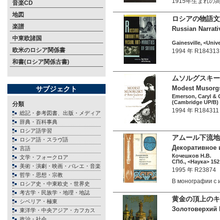
1915年生まれ
音楽CD
地図
ロシアの物語文
楽譜
Russian Narrativ
中東欧諸国
Gainesville, <Unive
欧米のロシア関係書
1994 年 R184313
和書(ロシア関係古書)
ムソルグスキー
Modest Musorgsk
サブジェクト
Emerson, Caryl & O
(Cambridge UP/B) 
分類
1994 年 R184311
総記・参考図書、出版・メディア
辞典・百科事典
ロシア語学習
アムール下流地
ロシア語・スラヴ語
Декоративное 
言語
Кочешков Н.В.
文学・フォークロア
СПб., <Наука> 152 
美術・演劇・映画・バレエ・音楽
1995 年 R23874
哲学・思想・宗教
В монографии с
ロシア史・中東欧史・世界史
考古学・民族学・地理・地誌
黄金の頂上のキ
シベリア・極東
Золотоверхий К
東洋学・中央アジア・カフカス
政治・社会