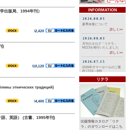
INFORMATION
出版局、1994年刊）
\2,420
刊)
\10,120
リテラ
облемы этнических традиций)
\4,400
、英語） (古書、1995年刊)
出版情報カタログ「リテ
ラ」のダウンロードはこち