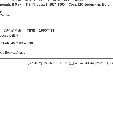
ений. В 9-ти т. Т.7. Письма.1. 1874-1905. / Сост. Г.Ю.Бродская; Всту
С.
5 c. hard
 芸術記号論 （古書、1995年刊）
сства. (Б.К.)
й культуры> 360 c. hard
сора Бориса Андре・・・
[前の10件]
35
36
37
38
39
40
41
42
43
44
[次の10件]
ペ