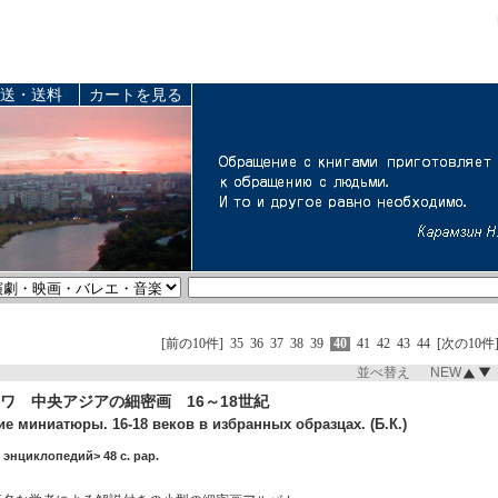
送・送料
カートを見る
[前の10件]
35
36
37
38
39
40
41
42
43
44
[次の10件
並べ替え NEW
ワ 中央アジアの細密画 16～18世紀
е миниатюры. 16-18 веков в избранных образцах. (Б.К.)
. энциклопедий> 48 c. pap.