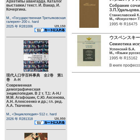
Архетипы авангарда. Каталог
выставки./ текст. И. Вакар, И.
Собрание сочин
Кочергина.
З.П.Удальцова.
Станиславский К.
М., <Государственная Третьяковская
М., <Искусство> 73
галерея> 200 c. hard
1995 年 R16475
2025 年 R281006
\29,150
ウスペンスキー
Семиотика иску
Успенский Б.А.
М., <Языки русско
1995 年 R15162
В книге профес
現代人口学百科事典 全2巻 第1
巻 А-Н
Современная
демографическая
энциклопедия. В 2 т. Т.1: А-Н./
М.М. Агафошин, С.Ю. Аксенова,
А.Н. Алексеенко и др.; гл. ред.
А.А. Ткаченко.
М., <Энциклопедия> 512 c. hard
2026 年 R281318
\26,950