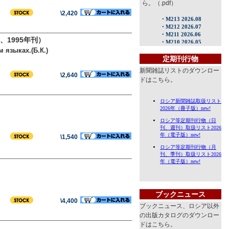
ら。（.pdf）
\2,420
1995年刊）
 языках.(Б.К.)
定期刊行物
新聞雑誌リストのダウンロー
\2,640
ドはこちら。
\1,540
ブックニュース
\4,400
ブックニュース、ロシア以外
の出版カタログのダウンロー
ドはこちら。