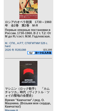
ロシアのオペラ初演 1730～1960
年 全2巻 第2巻 М-Я
Первые оперные постановки в
России. 1730-1960. В 2 т. Т.2: От
М до Я./ сост. М.М. Годлевская.
М.: СПб., А.Р.Т; СПбГМТМИ 528 c.
hard
2026 年 R281088
\23,100
マシニン（ロック歌手） 「カム
チャツカ」時代（ヴィクトル・ツ
ォイの聖地の全歴史）
Время "Камчатки"./ ред. О.
Машнина. (Возьми мое сердце,
Камчатка!)
Машнин А.