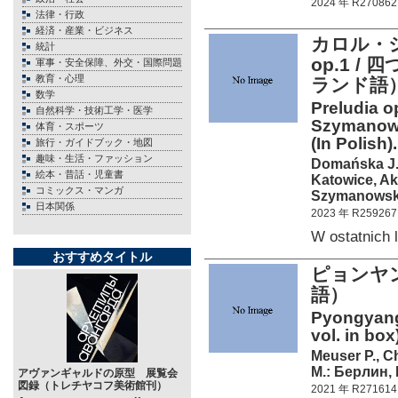
2024 年 R270862
法律・行政
経済・産業・ビジネス
カロル・シ
統計
op.1 /
軍事・安全保障、外交・国際問題
教育・心理
ランド語
数学
Preludia op
自然科学・技術工学・医学
Szymanows
体育・スポーツ
(In Polish).
旅行・ガイドブック・地図
趣味・生活・ファッション
Domańska J
絵本・昔話・児童書
Katowice, A
コミックス・マンガ
Szymanowski
日本関係
2023 年 R259267
W ostatnich
おすすめタイトル
ピョンヤ
語）
Pyongyang.
vol. in box
Meuser P., C
М.: Берлин, 
アヴァンギャルドの原型 展覧会
図録（トレチヤコフ美術館刊）
2021 年 R271614