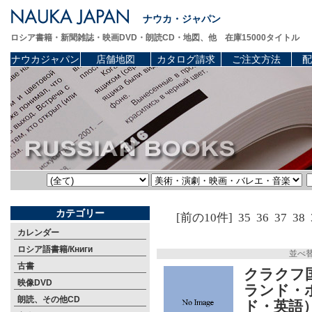
ナウカ・ジャパン
ロシア書籍・新聞雑誌・映画DVD・朗読CD・地図、他 在庫15000タイトル
ナウカジャパン
店舗地図
カタログ請求
ご注文方法
配
カテゴリー
[前の10件]
35
36
37
38
カレンダー
ロシア語書籍/Книги
並べ
古書
クラクフ国
映像DVD
ランド・
朗読、その他CD
ド・英語