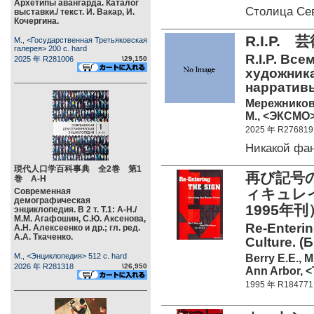
Архетипы авангарда. Каталог
Столица Се
выставки./ текст. И. Вакар, И.
Кочергина.
R.I.P
М., <Государственная Третьяковская
галерея> 200 c. hard
R.I.P. Вс
2025 年 R281006
\29,150
художника
нарративы
Мережников
М., <ЭКСМО> 
2025 年 R276819
Никакой фа
現代人口学百科事典 全2巻 第1
再び記号
巻 А-Н
ィキュレ
Современная
демографическая
1995年刊
энциклопедия. В 2 т. Т.1: А-Н./
М.М. Агафошин, С.Ю. Аксенова,
Re-Enterin
А.Н. Алексеенко и др.; гл. ред.
А.А. Ткаченко.
Culture. (Б
М., <Энциклопедия> 512 c. hard
Berry E.E., M
2026 年 R281318
\26,950
Ann Arbor, <
1995 年 R184771