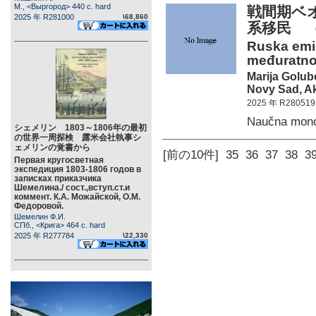
М., <Выргород> 440 c. hard
戦間期ベ
2025 年 R281000
\68,860
系移民 
Ruska emi
međuratno
Marija Golub
Novy Sad, Ak
2025 年 R280519
Naučna mono
シェメリン 1803～1806年の最初
の世界一周探検 露米会社執事シ
ェメリンの覚書から
[前の10件]
35
36
37
38
3
Первая кругосветная
экспедиция 1803-1806 годов в
записках приказчика
Шемелина./ сост.,вступ.ст.и
коммент. К.А. Можайской, О.М.
Федоровой.
Шемелин Ф.И.
СПб., <Крига> 464 c. hard
2025 年 R277784
\22,330