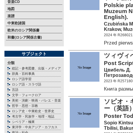
音楽CD
Polskie pl
地図
Muzeum Na
楽譜
English).
中東欧諸国
Czubińska M
Krakow, Muz
欧米のロシア関係書
2024 年 R268021
和書(ロシア関係古書)
Przed pier
サブジェクト
ツィヴィベ
Post Scrip
分類
総記・参考図書、出版・メディア
Цвибель Д.
辞典・百科事典
Петрозаводс
ロシア語学習
2023 年 R257180
ロシア語・スラヴ語
Книга разм
言語
文学・フォークロア
ソピオ・
美術・演劇・映画・バレエ・音楽
哲学・思想・宗教
ー（英語
ロシア史・中東欧史・世界史
Poster Tod
考古学・民族学・地理・地誌
シベリア・極東
Sopio Kintsu
東洋学・中央アジア・カフカス
Tbilisi, Baku
政治・社会