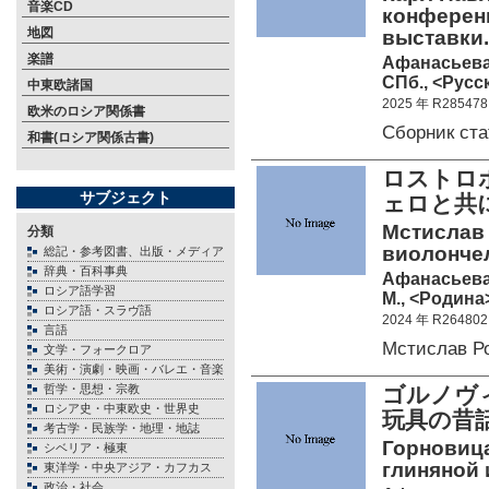
音楽CD
конферен
地図
выставки.
楽譜
Афанасьева 
СПб., <Русск
中東欧諸国
2025 年 R285478
欧米のロシア関係書
Сборник ст
和書(ロシア関係古書)
ロストロポ
サブジェクト
ェロと共
Мстислав
分類
виолончел
総記・参考図書、出版・メディア
辞典・百科事典
Афанасьева
ロシア語学習
М., <Родина>
ロシア語・スラヴ語
2024 年 R264802
言語
Мстислав Р
文学・フォークロア
美術・演劇・映画・バレエ・音楽
哲学・思想・宗教
ゴルノヴ
ロシア史・中東欧史・世界史
玩具の昔
考古学・民族学・地理・地誌
Горновица
シベリア・極東
глиняной 
東洋学・中央アジア・カフカス
政治・社会