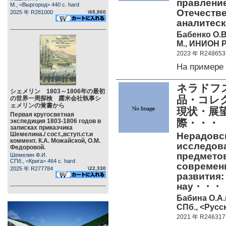
правление
М., <Выргород> 440 c. hard
Отечестве
2025 年 R281000
\68,860
аналитеск
Бабенко О.В
М., ИНИОН Р
2023 年 R248653
На примере
ネラドフ
シェメリン 1803～1806年の最初
品・コレ
の世界一周探検 露米会社執事シ
ェメリンの覚書から
現状・展望
Первая кругосветная
際・・・
экспедиция 1803-1806 годов в
записках приказчика
Шемелина./ сост.,вступ.ст.и
Нерадовск
коммент. К.А. Можайской, О.М.
исследов
Федоровой.
предметов
Шемелин Ф.И.
СПб., <Крига> 464 c. hard
современн
2025 年 R277784
\22,330
развития:
нау・・・
Бабина О.А.и
СПб., <Русск
2021 年 R246317