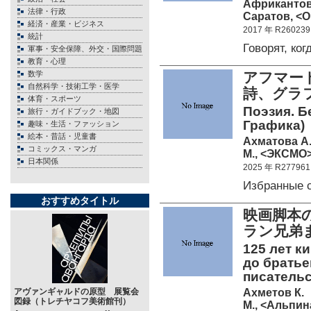
Африкантов
法律・行政
Саратов, <О
経済・産業・ビジネス
2017 年 R260239
統計
Говорят, к
軍事・安全保障、外交・国際問題
教育・心理
数学
アフマー
自然科学・技術工学・医学
詩、グラ
体育・スポーツ
Поэзия. Б
旅行・ガイドブック・地図
Графика)
趣味・生活・ファッション
絵本・昔話・児童書
Ахматова А.
コミックス・マンガ
М., <ЭКСМО>
日本関係
2025 年 R277961
Избранные 
おすすめタイトル
映画脚本
ラン兄弟
125 лет к
до братье
писательс
Ахметов К.
アヴァンギャルドの原型 展覧会
図録（トレチヤコフ美術館刊）
М., <Альпин