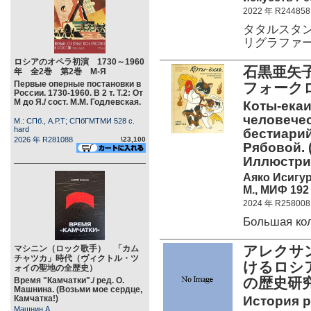
2022 年 R244858
タタルスタ
リグラファ
ロシアのオペラ初演 1730～1960
石黒亜矢
年 全2巻 第2巻 М-Я
Первые оперные постановки в
フォーク
России. 1730-1960. В 2 т. Т.2: От
М до Я./ сост. М.М. Годлевская.
Коты-екаи
человече
М.: СПб., А.Р.Т; СПбГМТМИ 528 c.
hard
бестиарий
2026 年 R281088
\23,100
Рябовой. 
Иллюстри
Аяко Исигу
М., МИФ 192 
2024 年 R258008
Большая ко
アレクサ
マシニン（ロック歌手） 「カム
チャツカ」時代（ヴィクトル・ツ
けるロシ
ォイの聖地の全歴史）
の歴史研
Время "Камчатки"./ ред. О.
Машнина. (Возьми мое сердце,
Камчатка!)
История р
Машнин А.