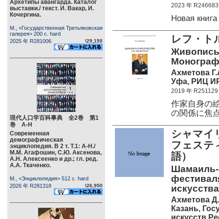
Архетипы авангарда. Каталог
2023 年 R246683
выставки./ текст. И. Вакар, И.
Кочергина.
Новая книг
М., <Государственная Третьяковская
галерея> 200 c. hard
レフ・ト
2025 年 R281006
\29,150
Живопись 
Монограф
Ахметова Г.
Уфа, РИЦ ИР
2019 年 R251129
作家自身の
の関係に焦
現代人口学百科事典 全2巻 第1
巻 А-Н
シャマイ
Современная
демографическая
フェステ
энциклопедия. В 2 т. Т.1: А-Н./
М.М. Агафошин, С.Ю. Аксенова,
語）
А.Н. Алексеенко и др.; гл. ред.
А.А. Ткаченко.
Шамаиль-а
фестивал
М., <Энциклопедия> 512 c. hard
2026 年 R281318
\26,950
искусства.
Ахметова Д.
Казань, Го
искусств Ре