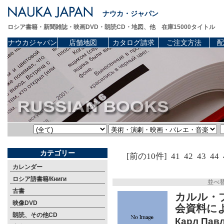
ナウカ・ジャパン
ロシア書籍・新聞雑誌・映画DVD・朗読CD・地図、他 在庫15000タイトル
ナウカジャパン
店舗地図
カタログ請求
ご注文方法
配
カテゴリー
[前の10件]
41
42
43
44
カレンダー
ロシア語書籍/Книги
並べ
古書
カルル・ブ
映像DVD
会資料に
朗読、その他CD
Карл Пав