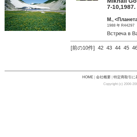
Mikhail Go
7-10,1987
М., <Планета
1988 年 R44297
Встреча в 
[前の10件]
42
43
44
45
4
HOME
|
会社概要
|
特定商取引に
Copyright (c) 2006-20