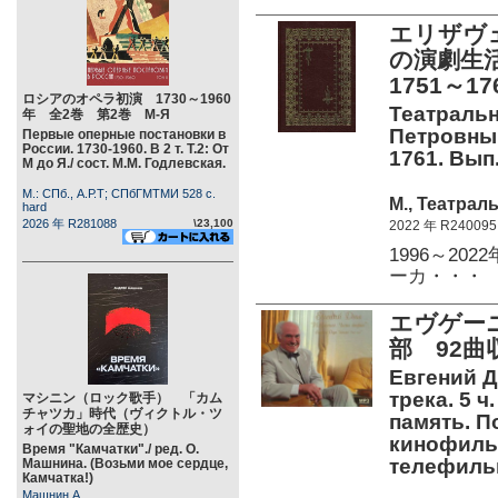
エリザヴ
の演劇生
1751～1
ロシアのオペラ初演 1730～1960
Театральн
年 全2巻 第2巻 М-Я
Петровны.
Первые оперные постановки в
России. 1730-1960. В 2 т. Т.2: От
1761. Вып.
М до Я./ сост. М.М. Годлевская.
М.: СПб., А.Р.Т; СПбГМТМИ 528 c.
М., Театрал
hard
2026 年 R281088
\23,100
2022 年 R240095
1996～2
ーカ・・・
エヴゲーニ
部 92
Евгений Д
трека. 5 
マシニン（ロック歌手） 「カム
チャツカ」時代（ヴィクトル・ツ
память. П
ォイの聖地の全歴史）
кинофиль
Время "Камчатки"./ ред. О.
телефил
Машнина. (Возьми мое сердце,
Камчатка!)
Машнин А.