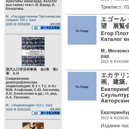
Архетипы авангарда. Каталог
выставки./ текст. И. Вакар, И.
Треклист: 0
Кочергина.
М., <Государственная Третьяковская
エゴール
галерея> 200 c. hard
2025 年 R281006
\29,150
望 展覧会
Егор Плот
Каталог вы
М., Московс
pap.
2022 年 R241948
現代人口学百科事典 全2巻 第1
巻 А-Н
エカテリ
Современная
画、建築
демографическая
энциклопедия. В 2 т. Т.1: А-Н./
Екатеринб
М.М. Агафошин, С.Ю. Аксенова,
А.Н. Алексеенко и др.; гл. ред.
Скульптур
А.А. Ткаченко.
Авторские
М., <Энциклопедия> 512 c. hard
2026 年 R281318
\26,950
Екатеринбург
2022 年 R239245
Издание по