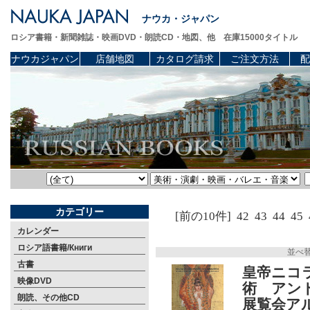
ナウカ・ジャパン
ロシア書籍・新聞雑誌・映画DVD・朗読CD・地図、他 在庫15000タイトル
ナウカジャパン
店舗地図
カタログ請求
ご注文方法
配
カテゴリー
[前の10件]
42
43
44
45
カレンダー
ロシア語書籍/Книги
並べ
古書
皇帝ニコ
映像DVD
術 アン
朗読、その他CD
展覧会ア