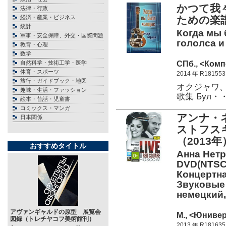
かつて我
法律・行政
経済・産業・ビジネス
ための楽
統計
Когда мы
軍事・安全保障、外交・国際問題
гололса и
教育・心理
数学
СПб., <Комп
自然科学・技術工学・医学
体育・スポーツ
2014 年 R181553
旅行・ガイドブック・地図
オクジャワ
趣味・生活・ファッション
歌集 Бул・
絵本・昔話・児童書
コミックス・マンガ
アンナ・
日本関係
ストフスキ
（2013年
おすすめタイトル
Анна Нетр
DVD(NTSC)
Концертна
Звуковые 
немецкий
アヴァンギャルドの原型 展覧会
М., <Юнивер
図録（トレチヤコフ美術館刊）
2013 年 R181635