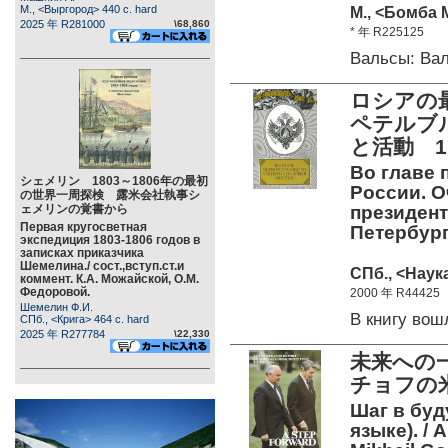
М., <Выргород> 440 c. hard
М., <Бомба 
2025 年 R281000
\68,860
* 年 R225125
Вальсы: Ва
ロシアの
ペテルブ
と活動 17
Во главе 
シェメリン 1803～1806年の最初
России. О
の世界一周探検 露米会社執事シ
ェメリンの覚書から
президент
Первая кругосветная
Петербург
экспедиция 1803-1806 годов в
записках приказчика
Шемелина./ сост.,вступ.ст.и
СПб., <Наука
коммент. К.А. Можайской, О.М.
Федоровой.
2000 年 R44425
Шемелин Ф.И.
В книгу во
СПб., <Крига> 464 c. hard
2025 年 R277784
\22,330
未来への
チョフの米
Шаг в буд
языке). / A