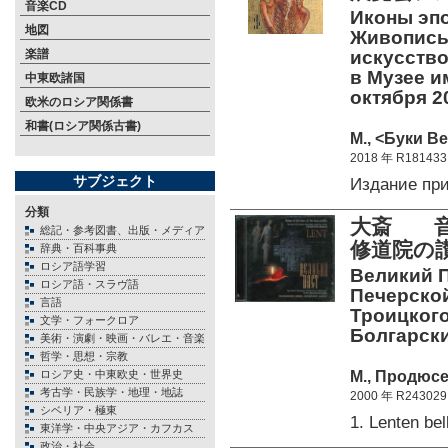
音楽CD
Иконы эпо
地図
Живопись
楽譜
искусство
в Музее и
中東欧諸国
октября 2
欧米のロシア関係書
和書(ロシア関係古書)
М., <Буки Ве
2018 年 R181433
サブジェクト
Издание пр
分類
大斎 音
総記・参考図書、出版・メディア
修道院の
辞典・百科事典
ロシア語学習
Великий П
ロシア語・スラヴ語
Печерской
言語
Троицкого
文学・フォークロア
Болгарский
美術・演劇・映画・バレエ・音楽
哲学・思想・宗教
М., Продюсе
ロシア史・中東欧史・世界史
考古学・民族学・地理・地誌
2000 年 R243029
シベリア・極東
1. Lenten be
東洋学・中央アジア・カフカス
政治・社会