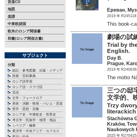
音楽CD
地図
Ереван, Муз
2019 年 R245118
楽譜
This book-c
中東欧諸国
欧米のロシア関係書
劇場の試
和書(ロシア関係古書)
Trial by t
English.
サブジェクト
Day B.
Prague, Karo
分類
2019 年 R240636
総記・参考図書、出版・メディア
辞典・百科事典
The motto N
ロシア語学習
ロシア語・スラヴ語
三つの邸
言語
文学的、
文学・フォークロア
美術・演劇・映画・バレエ・音楽
Trzy dwory
哲学・思想・宗教
literackic
ロシア史・中東欧史・世界史
Stachówna G
考古学・民族学・地理・地誌
Kraków, Tow
シベリア・極東
Naukowych Un
東洋学・中央アジア・カフカス
2025 年 R270425
政治・社会