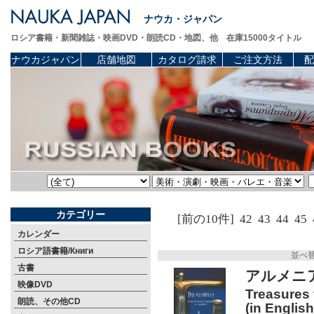
ナウカ・ジャパン
ロシア書籍・新聞雑誌・映画DVD・朗読CD・地図、他 在庫15000タイトル
ナウカジャパン
店舗地図
カタログ請求
ご注文方法
配
カテゴリー
[前の10件]
42
43
44
45
カレンダー
ロシア語書籍/Книги
並べ
古書
アルメニ
映像DVD
Treasures 
朗読、その他CD
(in English