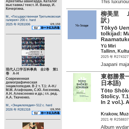
This luxuri
Архетипы авангарда. Каталог
выставки./ текст. И. Вакар, И.
Кочергина.
柳美里 
М., <Государственная Третьяковская
訳）
галерея> 200 c. hard
2025 年 R281006
\29,150
Tōkyō Ueno
tolkijad: 
Raamatuko
Yū Miri
Tallinn, Kultu
2025 年 R274327
Jaapani maj
現代人口学百科事典 全2巻 第1
巻 А-Н
東都勝景
Современная
日本語)
демографическая
энциклопедия. В 2 т. Т.1: А-Н./
Tōto Shōke
М.М. Агафошин, С.Ю. Аксенова,
А.Н. Алексеенко и др.; гл. ред.
Stolicy. T.
А.А. Ткаченко.
In 2 vol.).
М., <Энциклопедия> 512 c. hard
2026 年 R281318
\26,950
Krakow, Muz
2021 年 R258837
Album wyda