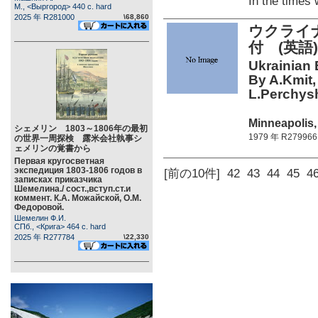
In the time
М., <Выргород> 440 c. hard
2025 年 R281000
\68,860
ウクライ
付 (英語)
Ukrainian
By A.Kmit,
L.Perchys
Minneapolis,
シェメリン 1803～1806年の最初
1979 年 R279966
の世界一周探検 露米会社執事シ
ェメリンの覚書から
Первая кругосветная
экспедиция 1803-1806 годов в
[前の10件]
42
43
44
45
4
записках приказчика
Шемелина./ сост.,вступ.ст.и
коммент. К.А. Можайской, О.М.
Федоровой.
Шемелин Ф.И.
СПб., <Крига> 464 c. hard
2025 年 R277784
\22,330