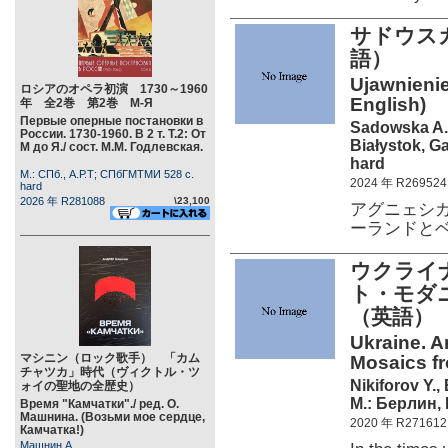
サドウス
語）
Ujawnienie
ロシアのオペラ初演 1730～1960
English)
年 全2巻 第2巻 М-Я
Первые оперные постановки в
Sadowska A.
России. 1730-1960. В 2 т. Т.2: От
Białystok, G
М до Я./ сост. М.М. Годлевская.
hard
М.: СПб., А.Р.Т; СПбГМТМИ 528 c.
2024 年 R269524
hard
2026 年 R281088
\23,100
アグニェシ
ーランドと
ウクライ
ト・モダニ
（英語）
Ukraine. A
マシニン（ロック歌手） 「カム
Mosaics fr
チャツカ」時代（ヴィクトル・ツ
Nikiforov Y.,
ォイの聖地の全歴史）
М.: Берлин, 
Время "Камчатки"./ ред. О.
Машнина. (Возьми мое сердце,
2020 年 R271612
Камчатка!)
Машнин А.