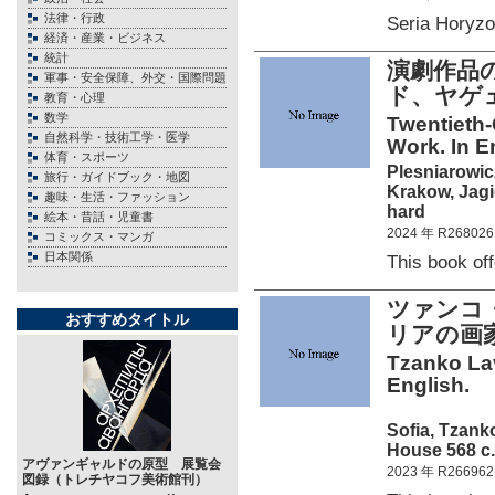
法律・行政
Seria Horyz
経済・産業・ビジネス
統計
演劇作品
軍事・安全保障、外交・国際問題
ド、ヤゲ
教育・心理
数学
Twentieth-
自然科学・技術工学・医学
Work. In E
体育・スポーツ
Plesniarowic
旅行・ガイドブック・地図
Krakow, Jagi
趣味・生活・ファッション
hard
絵本・昔話・児童書
2024 年 R268026
コミックス・マンガ
日本関係
This book o
ツァンコ・
おすすめタイトル
リアの画
Tzanko Lav
English.
Sofia, Tzank
House 568 c.
アヴァンギャルドの原型 展覧会
2023 年 R266962
図録（トレチヤコフ美術館刊）