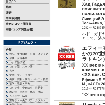
音楽CD
Хад Гадья
地図
пояснител
楽譜
польского 
中東欧諸国
Лисицкий Э.
Тель-Авив, 3
欧米のロシア関係書
1981 年 R238735
和書(ロシア関係古書)
ハド・ガド
として、過
サブジェクト
エフィーモ
分類
かの20
総記・参考図書、出版・メディア
ラトキン
辞典・百科事典
ロシア語学習
ХХ век в 
ロシア語・スラヴ語
коммент.к
言語
<ХХ век. 
文学・フォークロア
Ефимов Б.Е
美術・演劇・映画・バレエ・音楽
М., <АСТ> 20
哲学・思想・宗教
ロシア史・中東欧史・世界史
2019 年 R187378
考古学・民族学・地理・地誌
"XX век в к
シベリア・極東
東洋学・中央アジア・カフカス
リーナ・プ
政治・社会