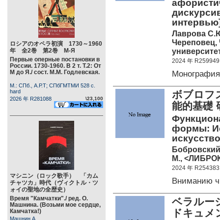
афористи
дискурсив
интервью]
Лаврова С.Ю
Череповец,
ロシアのオペラ初演 1730～1960
университет 
年 全2巻 第2巻 М-Я
Первые оперные постановки в
2024 年 R259949
России. 1730-1960. В 2 т. Т.2: От
М до Я./ сост. М.М. Годлевская.
Монографи
М.: СПб., А.Р.Т; СПбГМТМИ 528 c.
hard
ボブロフス
2026 年 R281088
\23,100
能的基礎 
Функцион
формы: Ис
искусство
Бобровский
М., <ЛИБРОК
2024 年 R254383
マシニン（ロック歌手） 「カム
Вниманию ч
チャツカ」時代（ヴィクトル・ツ
ォイの聖地の全歴史）
Время "Камчатки"./ ред. О.
ベラルー
Машнина. (Возьми мое сердце,
ドキュメ
Камчатка!)
Машнин А.