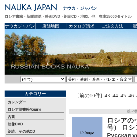
ナウカ・ジャパン
ロシア書籍・新聞雑誌・映画DVD・朗読CD・地図、他 在庫15000タイトル
ナウカジャパン
店舗地図
カタログ請求
ご注文方法
配
カテゴリー
[前の10件]
43
44
45
46
カレンダー
ロシア語書籍/Книги
並べ
古書
ロシアの
映像DVD
号） ロ
朗読、その他CD
Русская у