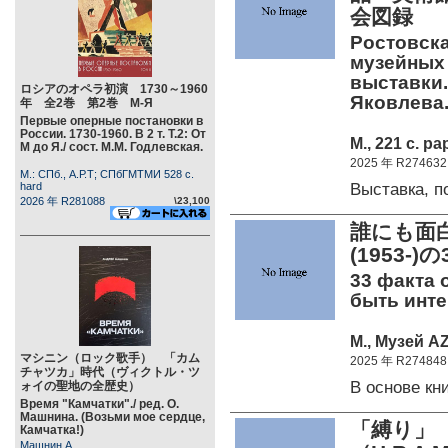
会図録
Ростовска
музейных 
выставки./
ロシアのオペラ初演 1730～1960
Яковлева
年 全2巻 第2巻 М-Я
Первые оперные постановки в
России. 1730-1960. В 2 т. Т.2: От
М., 221 c. pa
М до Я./ сост. М.М. Годлевская.
2025 年 R274632
М.: СПб., А.Р.Т; СПбГМТМИ 528 c.
Выставка, 
hard
2026 年 R281088
\23,100
誰にも面
(1953-)
33 факта 
быть инте
М., Музей AZ
マシニン（ロック歌手） 「カム
2025 年 R274848
チャツカ」時代（ヴィクトル・ツ
В основе к
ォイの聖地の全歴史）
Время "Камчатки"./ ред. О.
Машнина. (Возьми мое сердце,
「縛り」
Камчатка!)
Машнин А.