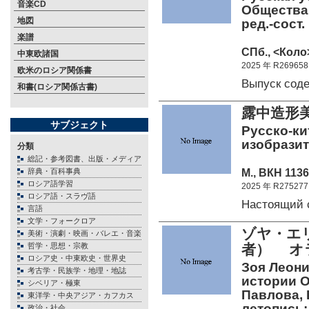
音楽CD
Общества 
地図
ред.-сост.
楽譜
СПб., <Коло>
中東欧諸国
2025 年 R269658
欧米のロシア関係書
Выпуск сод
和書(ロシア関係古書)
露中造形
サブジェクト
Русско-ки
изобразит
分類
総記・参考図書、出版・メディア
М., ВКН 1136
辞典・百科事典
ロシア語学習
2025 年 R275277
ロシア語・スラヴ語
Настоящий 
言語
文学・フォークロア
ゾヤ・エリ
美術・演劇・映画・バレエ・音楽
哲学・思想・宗教
者） オ
ロシア史・中東欧史・世界史
Зоя Леони
考古学・民族学・地理・地誌
истории О
シベリア・極東
Павлова, 
東洋学・中央アジア・カフカス
летопись;
政治・社会