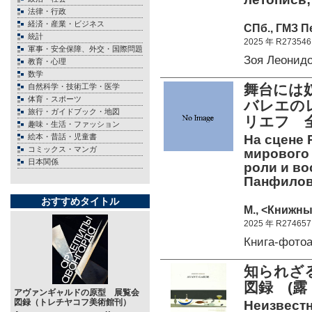
法律・行政
経済・産業・ビジネス
СПб., ГМЗ П
統計
2025 年 R273546
軍事・安全保障、外交・国際問題
Зоя Леонид
教育・心理
数学
舞台には
自然科学・技術工学・医学
体育・スポーツ
バレエの
旅行・ガイドブック・地図
リエフ 
趣味・生活・ファッション
絵本・昔話・児童書
На сцене Р
コミックス・マンガ
мирового 
日本関係
роли и вос
Панфилов
おすすめタイトル
М., <Книжны
2025 年 R274657
Книга-фото
知られざ
図録 (露
アヴァンギャルドの原型 展覧会
図録（トレチヤコフ美術館刊）
Неизвестн