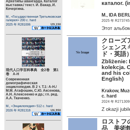
Архетипы авангарда. Каталог
каталог. (
выставки./ текст. И. Вакар, И.
Кочергина.
М., IDA BERL
М., <Государственная Третьяковская
галерея> 200 c. hard
2025 年 R273745
2025 年 R281006
\29,150
Этот альбо
クローズ
シェンス
ド・英語
Zbliżenie:
kolekcja. 
現代人口学百科事典 全2巻 第1
and his col
巻 А-Н
English)
Современная
демографическая
энциклопедия. В 2 т. Т.1: А-Н./
Krakow, Muz
М.М. Агафошин, С.Ю. Аксенова,
А.Н. Алексеенко и др.; гл. ред.
c. hard
А.А. Ткаченко.
2024 年 R271309
М., <Энциклопедия> 512 c. hard
Z okazji ju
2026 年 R281318
\26,950
ロストフ
品 美術