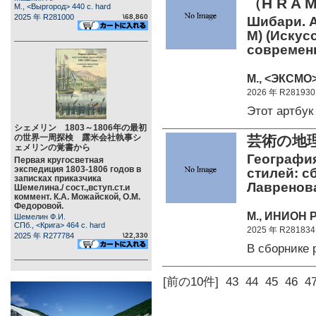
（H R A 
М., <Выргород> 440 c. hard
2025 年 R281000
\68,860
Шибари. А
М) (Искус
современ
М., <ЭКСМО> 
2026 年 R281930
Этот артбу
シェメリン 1803～1806年の最初
の世界一周探検 露米会社執事シ
芸術の地
ェメリンの覚書から
География
Первая кругосветная
экспедиция 1803-1806 годов в
стилей: сб
записках приказчика
Лавренов
Шемелина./ сост.,вступ.ст.и
коммент. К.А. Можайской, О.М.
Федоровой.
М., ИНИОН Р
Шемелин Ф.И.
СПб., <Крига> 464 c. hard
2025 年 R281834
2025 年 R277784
\22,330
В сборнике
[前の10件]
43
44
45
46
4