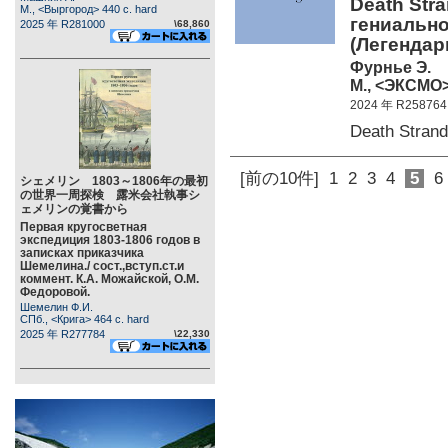
Death Str
М., <Выргород> 440 c. hard
гениально
2025 年 R281000
\68,860
(Легенда
Фурнье Э.
М., <ЭКСМО>
2024 年 R258764
Death Stra
[前の10件]
1
2
3
4
5
6
シェメリン 1803～1806年の最初
の世界一周探検 露米会社執事シ
ェメリンの覚書から
Первая кругосветная
экспедиция 1803-1806 годов в
записках приказчика
Шемелина./ сост.,вступ.ст.и
коммент. К.А. Можайской, О.М.
Федоровой.
Шемелин Ф.И.
СПб., <Крига> 464 c. hard
2025 年 R277784
\22,330