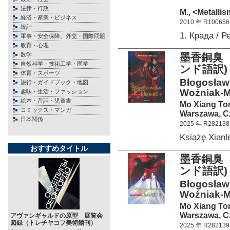
法律・行政
М., <Metalli
経済・産業・ビジネス
2010 年 R100656
統計
1. Крада / 
軍事・安全保障、外交・国際問題
教育・心理
数学
墨香銅臭 
自然科学・技術工学・医学
ンド語訳)
体育・スポーツ
Błogosławi
旅行・ガイドブック・地図
Woźniak-M
趣味・生活・ファッション
絵本・昔話・児童書
Mo Xiang To
コミックス・マンガ
Warszawa, C
日本関係
2025 年 R282138
Książę Xian
おすすめタイトル
墨香銅臭 
ンド語訳)
Błogosławi
Woźniak-M
Mo Xiang To
Warszawa, C
アヴァンギャルドの原型 展覧会
図録（トレチヤコフ美術館刊）
2025 年 R282139