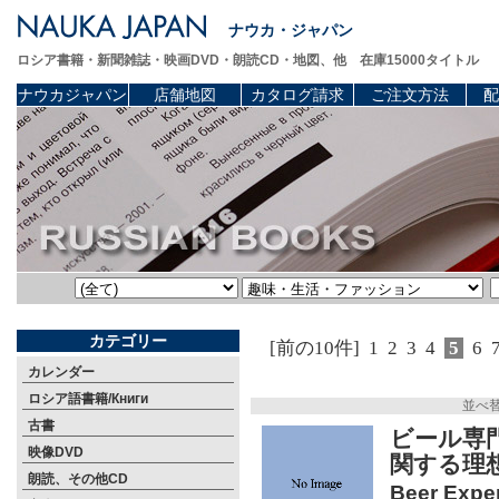
ナウカ・ジャパン
ロシア書籍・新聞雑誌・映画DVD・朗読CD・地図、他 在庫15000タイトル
ナウカジャパン
店舗地図
カタログ請求
ご注文方法
配
カテゴリー
[前の10件]
1
2
3
4
5
6
カレンダー
ロシア語書籍/Книги
並べ
古書
ビール専
映像DVD
関する理
朗読、その他CD
Beer Expe