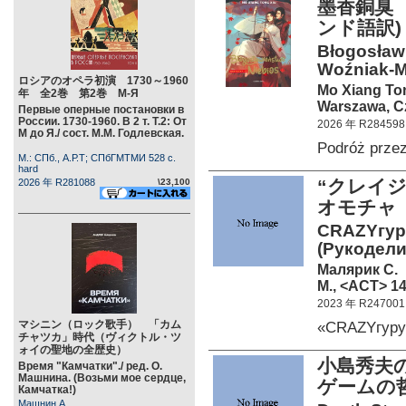
墨香銅臭 
ンド語訳)
Błogosławi
Woźniak-M
ロシアのオペラ初演 1730～1960
Mo Xiang To
年 全2巻 第2巻 М-Я
Warszawa, C
Первые оперные постановки в
России. 1730-1960. В 2 т. Т.2: От
2026 年 R284598
М до Я./ сост. М.М. Годлевская.
Podróż prze
М.: СПб., А.Р.Т; СПбГМТМИ 528 c.
hard
“クレイ
2026 年 R281088
\23,100
オモチャ
CRAZYгур
(Рукодели
Малярик С.
М., <АСТ> 14
2023 年 R247001
マシニン（ロック歌手） 「カム
«CRAZYгуру
チャツカ」時代（ヴィクトル・ツ
ォイの聖地の全歴史）
小島秀夫の
Время "Камчатки"./ ред. О.
Машнина. (Возьми мое сердце,
ゲームの
Камчатка!)
Машнин А.