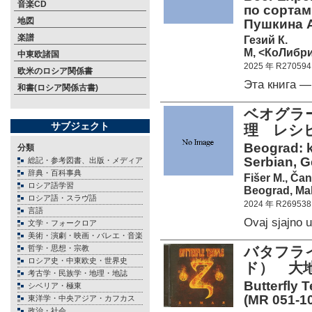
音楽CD
по сортам
地図
Пушкина А
楽譜
Гезий К.
М, <КоЛибри
中東欧諸国
2025 年 R270594
欧米のロシア関係書
Эта книга 
和書(ロシア関係古書)
ベオグラ
サブジェクト
理 レシ
Beograd: k
分類
Serbian, G
総記・参考図書、出版・メディア
辞典・百科事典
Fišer M., Čan
ロシア語学習
Beograd, Mak
ロシア語・スラヴ語
2024 年 R269538
言語
Ovaj sjajno
文学・フォークロア
美術・演劇・映画・バレエ・音楽
哲学・思想・宗教
バタフラ
ロシア史・中東欧史・世界史
ド） 大
考古学・民族学・地理・地誌
Butterfly 
シベリア・極東
(MR 051-10
東洋学・中央アジア・カフカス
政治・社会