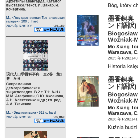
Архетипы авангарда. Каталог
Bóg, który 
выставки./ текст. И. Вакар, И.
Кочергина.
墨香銅臭 
М., <Государственная Третьяковская
галерея> 200 c. hard
ンド語訳)
2025 年 R281006
\29,150
Błogosławi
Woźniak-M
Mo Xiang To
Warszawa, C
2025 年 R282140
Historia ksi
現代人口学百科事典 全2巻 第1
墨香銅臭 
巻 А-Н
Современная
ンド語訳)
демографическая
энциклопедия. В 2 т. Т.1: А-Н./
Błogosławi
М.М. Агафошин, С.Ю. Аксенова,
Woźniak-M
А.Н. Алексеенко и др.; гл. ред.
А.А. Ткаченко.
Mo Xiang To
Warszawa, C
М., <Энциклопедия> 512 c. hard
2026 年 R281318
\26,950
2026 年 R282141
Kuźnia budz