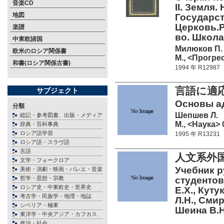
音楽CD
II. Земля
地図
Государств
Церковь.Ре
楽譜
во. Шко
中東欧諸国
Милюков П.
欧米のロシア関係書
М., <Прогрес
和書(ロシア関係古書)
1994 年 R12987
言語に適
サブジェクト
Основы ад
分類
Шепшев Л.
総記・参考図書、出版・メディア
М., <Наука> 0
辞典・百科事典
ロシア語学習
1995 年 R13231
ロシア語・スラヴ語
言語
人文系外
文学・フォークロア
Учебник р
美術・演劇・映画・バレエ・音楽
哲学・思想・宗教
студентов
ロシア史・中東欧史・世界史
Е.Х., Куту
考古学・民族学・地理・地誌
Л.Н., Смир
シベリア・極東
Шеина В
東洋学・中央アジア・カフカス
政治・社会