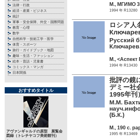
М., МГИМО 30
法律・行政
1994 年 R13280
経済・産業・ビジネス
統計
軍事・安全保障、外交・国際問題
ロシア人名
教育・心理
Ключар
数学
自然科学・技術工学・医学
Русский б
体育・スポーツ
Ключарев. 
旅行・ガイドブック・地図
趣味・生活・ファッション
М., <Аспект 
絵本・昔話・児童書
1994 年 R13430
コミックス・マンガ
日本関係
批評の鏡
デミー社
おすすめタイトル
1995年刊
М.М. Бахти
науч.инфо
(Б.К.)
М., 190 c. pa
アヴァンギャルドの原型 展覧会
1995 年 R13469
図録（トレチヤコフ美術館刊）