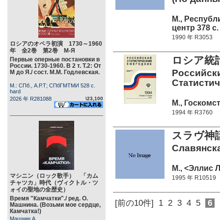
М., Респуб
центр 378 c.
1990 年 R3053
ロシアのオペラ初演 1730～1960
年 全2巻 第2巻 М-Я
ロシア統
Первые оперные постановки в
России. 1730-1960. В 2 т. Т.2: От
Российски
М до Я./ сост. М.М. Годлевская.
Статистич
М.: СПб., А.Р.Т; СПбГМТМИ 528 c.
hard
2026 年 R281088
\23,100
М., Госкомст
1994 年 R3760
スラヴ神話
Славянска
М., <Эллис Л
マシニン（ロック歌手） 「カム
1995 年 R10519
チャツカ」時代（ヴィクトル・ツ
ォイの聖地の全歴史）
Время "Камчатки"./ ред. О.
[前の10件]
1
2
3
4
5
6
Машнина. (Возьми мое сердце,
Камчатка!)
Машнин А.