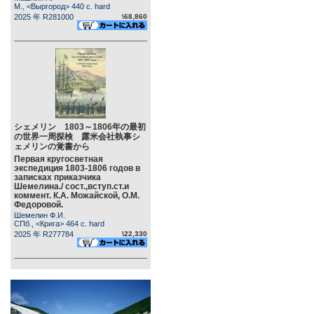
М., <Выргород> 440 c. hard
2025 年 R281000
\68,860
シェメリン 1803～1806年の最初
の世界一周探検 露米会社執事シ
ェメリンの覚書から
Первая кругосветная
экспедиция 1803-1806 годов в
записках приказчика
Шемелина./ сост.,вступ.ст.и
коммент. К.А. Можайской, О.М.
Федоровой.
Шемелин Ф.И.
СПб., <Крига> 464 c. hard
2025 年 R277784
\22,330