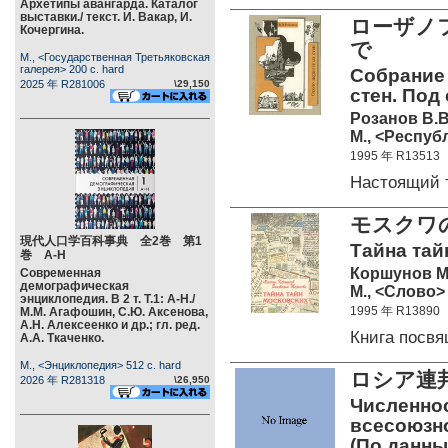
Архетипы авангарда. Каталог
выставки./ текст. И. Вакар, И.
ローザノ
Кочергина.
で
М., <Государственная Третьяковская
галерея> 200 c. hard
Собрание 
2025 年 R281006
\29,150
стен. Под
Розанов В.В
М., <Республ
1995 年 R13513
Настоящий 
モスクワ
現代人口学百科事典 全2巻 第1
Тайна тай
巻 А-Н
Коршунов М.
Современная
демографическая
М., <Слово> 
энциклопедия. В 2 т. Т.1: А-Н./
1995 年 R13890
М.М. Агафошин, С.Ю. Аксенова,
А.Н. Алексеенко и др.; гл. ред.
Книга посв
А.А. Ткаченко.
М., <Энциклопедия> 512 c. hard
ロシア連
2026 年 R281318
\26,950
Численно
всесоюзно
(По данны