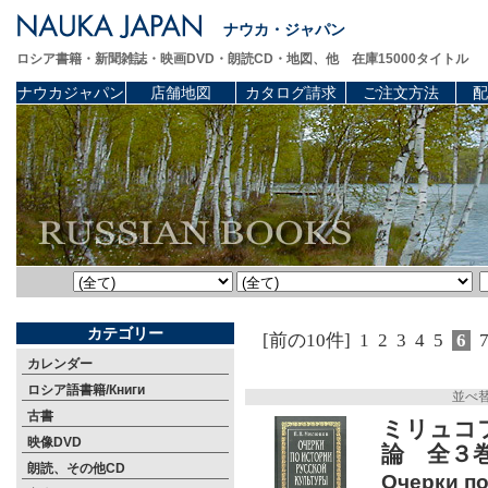
ナウカ・ジャパン
ロシア書籍・新聞雑誌・映画DVD・朗読CD・地図、他 在庫15000タイトル
ナウカジャパン
店舗地図
カタログ請求
ご注文方法
配
カテゴリー
[前の10件]
1
2
3
4
5
6
カレンダー
ロシア語書籍/Книги
並べ
古書
ミリュコフ
映像DVD
論 全３巻
朗読、その他CD
Очерки по 