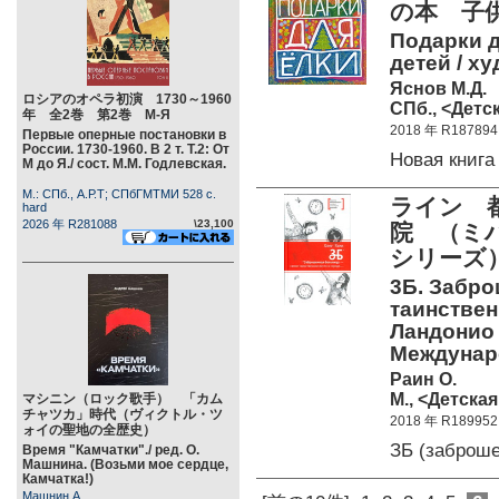
の本 子
Подарки д
детей / ху
Яснов М.Д.
ロシアのオペラ初演 1730～1960
СПб., <Детск
年 全2巻 第2巻 М-Я
2018 年 R187894
Первые оперные постановки в
России. 1730-1960. В 2 т. Т.2: От
Новая книг
М до Я./ сост. М.М. Годлевская.
М.: СПб., А.Р.Т; СПбГМТМИ 528 c.
ライン 
hard
2026 年 R281088
\23,100
院 （ミ
シリーズ
3Б. Забро
таинствен
Ландонио 
Междунаро
Раин О.
М., <Детская
マシニン（ロック歌手） 「カム
チャツカ」時代（ヴィクトル・ツ
2018 年 R189952
ォイの聖地の全歴史）
ЗБ (заброш
Время "Камчатки"./ ред. О.
Машнина. (Возьми мое сердце,
Камчатка!)
Машнин А.