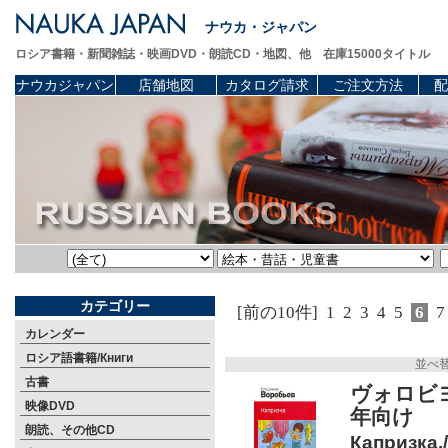
ナウカ・ジャパン
ロシア書籍・新聞雑誌・映画DVD・朗読CD・地図、他 在庫15000タイトル
ナウカジャパン
店舗地図
カタログ請求
ご注文方法
配
カテゴリー
[前の10件]
1
2
3
4
5
6
7
カレンダー
ロシア語書籍/Книги
並べ
古書
ヴォロビヨ
映像DVD
年向け
朗読、その他CD
Капризка.