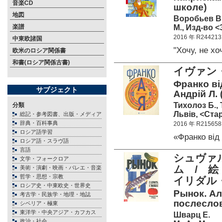
音楽CD
школе)
地図
Воробьев В
М., Изд-во <
楽譜
2016 年 R244213
中東欧諸国
"Хочу, не х
欧米のロシア関係書
和書(ロシア関係古書)
イヴァン
Франко від
サブジェクト
Андрій Л. 
Тихолоз Б.,
分類
Львів, <Стар
総記・参考図書、出版・メディア
辞典・百科事典
2016 年 R215658
ロシア語学習
«Франко ві
ロシア語・スラヴ語
言語
シュヴァル
文学・フォークロア
ム / 絵
美術・演劇・映画・バレエ・音楽
哲学・思想・宗教
イリダル
ロシア史・中東欧史・世界史
Рынок. Ал
考古学・民族学・地理・地誌
послеслов
シベリア・極東
東洋学・中央アジア・カフカス
Шварц Е.
政治・社会