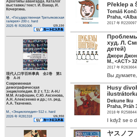
Архетипы авангарда. Каталог
Překlep a 
выставки./ текст. И. Вакар, И.
Кочергина.
Tomáš Konči
Praha, <Alba
М., <Государственная Третьяковская
галерея> 200 c. hard
2017 年 R220097
2025 年 R281006
\29,150
Проблемы 
худ. Л. С
детей)
Джори Джон
М., <АСТ> 32
2017 年 R263664
現代人口学百科事典 全2巻 第1
Вы думаете
巻 А-Н
Современная
Husy divoh
демографическая
энциклопедия. В 2 т. Т.1: А-Н./
ilustrátor
М.М. Агафошин, С.Ю. Аксенова,
А.Н. Алексеенко и др.; гл. ред.
Dekune Iku
А.А. Ткаченко.
Praha, Práh 
М., <Энциклопедия> 512 c. hard
2018 年 R258844
2026 年 R281318
\26,950
I když se o
ヤスノフ