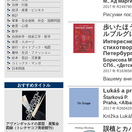
М., Ад Марг
法律・行政
2017 年 R249790
経済・産業・ビジネス
Рисунки по
統計
軍事・安全保障、外交・国際問題
歩いたほ
教育・心理
数学
ルブルグ
自然科学・技術工学・医学
Интересне
体育・スポーツ
стихотвор
旅行・ガイドブック・地図
Петербурге
趣味・生活・ファッション
絵本・昔話・児童書
Борисова М
コミックス・マンガ
СПб., <Детск
日本関係
2017 年 R163658
Вашему вни
おすすめタイトル
Lukáš a pro
Štarková P.
Praha, <Alba
2017 年 R260429
Knížka Luká
アヴァンギャルドの原型 展覧会
誤植とカ
図録（トレチヤコフ美術館刊）