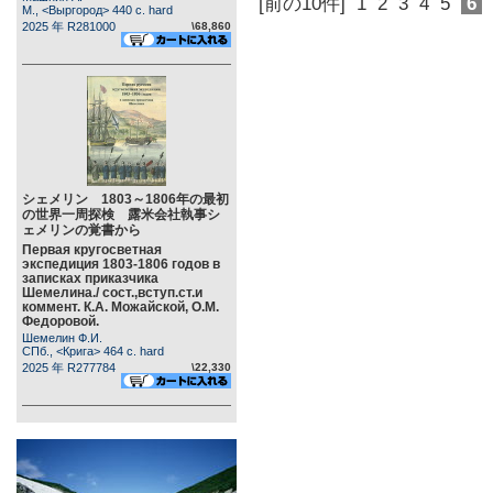
[前の10件]
1
2
3
4
5
6
М., <Выргород> 440 c. hard
2025 年 R281000
\68,860
シェメリン 1803～1806年の最初
の世界一周探検 露米会社執事シ
ェメリンの覚書から
Первая кругосветная
экспедиция 1803-1806 годов в
записках приказчика
Шемелина./ сост.,вступ.ст.и
коммент. К.А. Можайской, О.М.
Федоровой.
Шемелин Ф.И.
СПб., <Крига> 464 c. hard
2025 年 R277784
\22,330