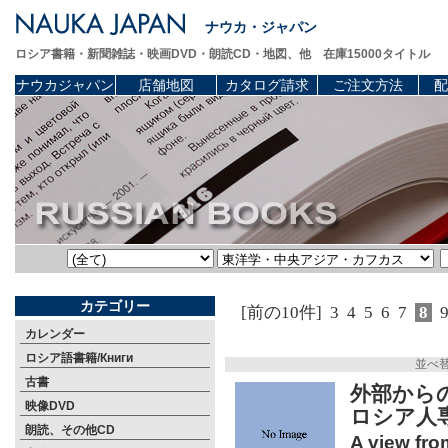
ナウカ・ジャパン
ロシア書籍・新聞雑誌・映画DVD・朗読CD・地図、他 在庫15000タイトル
ナウカジャパン
店舗地図
カタログ請求
ご注文方法
配
カテゴリー
[前の10件]
3
4
5
6
7
8
カレンダー
ロシア語書籍/Книги
並べ
古書
外部から
映像DVD
ロシア人
朗読、その他CD
A view fro