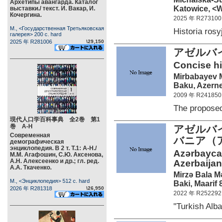
Архетипы авангарда. Каталог
Katowice, <W
выставки./ текст. И. Вакар, И.
Кочергина.
2025 年 R273100
М., <Государственная Третьяковская
Historia ros
галерея> 200 c. hard
2025 年 R281006
\29,150
アゼルバ
Concise his
Mirbabayev 
Baku, Azerne
2009 年 R241850
The propose
現代人口学百科事典 全2巻 第1
巻 А-Н
アゼルバ
Современная
バニア（
демографическая
энциклопедия. В 2 т. Т.1: А-Н./
Azərbaycan
М.М. Агафошин, С.Ю. Аксенова,
А.Н. Алексеенко и др.; гл. ред.
Azerbaijan
А.А. Ткаченко.
Mirzə Bala 
М., <Энциклопедия> 512 c. hard
Baki, Maarif 
2026 年 R281318
\26,950
2022 年 R252292
"Turkish Alb