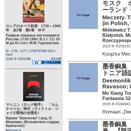
モスク 
ーランド
Meczety. T
(in Polish,
ロシアのオペラ初演 1730～1960
Miśkiewicz T.
年 全2巻 第2巻 М-Я
Białystok, M
Первые оперные постановки в
России. 1730-1960. В 2 т. Т.2: От
Rzeczypospol
М до Я./ сост. М.М. Годлевская.
2023 年 R259191
М.: СПб., А.Р.Т; СПбГМТМИ 528 c.
Książka Mec
hard
2026 年 R281088
\23,100
墨香銅臭
トニア語
Deemonliku
Ravasoo; il
Mo Xiang To
Fantaasia 32
2026 年 R284842
マシニン（ロック歌手） 「カム
チャツカ」時代（ヴィクトル・ツ
Romaan „De
ォイの聖地の全歴史）
Время "Камчатки"./ ред. О.
Машнина. (Возьми мое сердце,
墨香銅臭
Камчатка!)
巻 【限定
Машнин А.