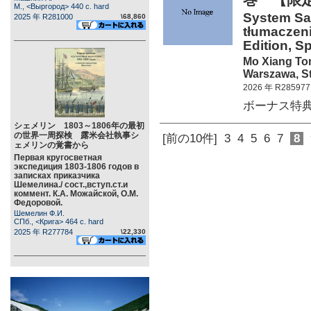
М., <Выргород> 440 c. hard
System Sa
2025 年 R281000
\68,860
tłumaczeni
Edition, Sp
Mo Xiang To
Warszawa, St
2026 年 R285977
ボーナス特典、
シェメリン 1803～1806年の最初
の世界一周探検 露米会社執事シ
[前の10件]
3
4
5
6
7
8
ェメリンの覚書から
Первая кругосветная
экспедиция 1803-1806 годов в
записках приказчика
Шемелина./ сост.,вступ.ст.и
коммент. К.А. Можайской, О.М.
Федоровой.
Шемелин Ф.И.
СПб., <Крига> 464 c. hard
2025 年 R277784
\22,330