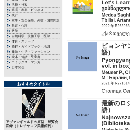
Let's Lear
法律・行政
ვისწავლოთ
経済・産業・ビジネス
Medea Saghl
統計
Tbilisi, Arta
軍事・安全保障、外交・国際問題
教育・心理
2022 年 R263963
数学
„ქართველე
自然科学・技術工学・医学
体育・スポーツ
ピョンヤ
旅行・ガイドブック・地図
語）
趣味・生活・ファッション
絵本・昔話・児童書
Pyongyang.
コミックス・マンガ
vol. in box
日本関係
Meuser P., C
М.: Берлин, 
2021 年 R271614
おすすめタイトル
Столица Се
最新のロ
語）
Najnowsza 
アヴァンギャルドの原型 展覧会
(Bibliotek
図録（トレチヤコフ美術館刊）
Michalska-S