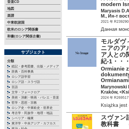
音楽CD
modern Isr
地図
Maryasis D.A.
М., Ин-т во
楽譜
2021 年 R239290
中東欧諸国
Данная мон
欧米のロシア関係書
和書(ロシア関係古書)
モルダヴ
ニアのア
サブジェクト
ア人との
紀-1・・
分類
総記・参考図書、出版・メディア
Ormianie z
辞典・百科事典
dokumenty
ロシア語学習
Ormianami 
ロシア語・スラヴ語
Marynowski 
言語
Kraków, <Ksi
文学・フォークロア
美術・演劇・映画・バレエ・音楽
2024 年 R269517
哲学・思想・宗教
Książka jes
ロシア史・中東欧史・世界史
考古学・民族学・地理・地誌
スヴァン
シベリア・極東
教科書 
東洋学・中央アジア・カフカス
政治・社会