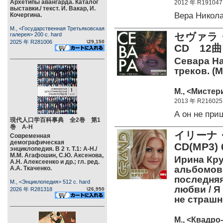
Архетипы авангарда. Каталог
2012 年 R191047
выставки./ текст. И. Вакар, И.
Вера Никол
Кочергина.
М., <Государственная Третьяковская
セヴァラ
галерея> 200 c. hard
2025 年 R281006
\29,150
CD 12曲
Севара На
треков. (M
М., <Мистери
2013 年 R216025
А он не пр
現代人口学百科事典 全2巻 第1
巻 А-Н
イリーナ・ク
Современная
демографическая
CD(MP
энциклопедия. В 2 т. Т.1: А-Н./
М.М. Агафошин, С.Ю. Аксенова,
Ирина Круг
А.Н. Алексеенко и др.; гл. ред.
альбомов 
А.А. Ткаченко.
последняя
М., <Энциклопедия> 512 c. hard
любви / Я
2026 年 R281318
\26,950
не страш
М., <Квадро-