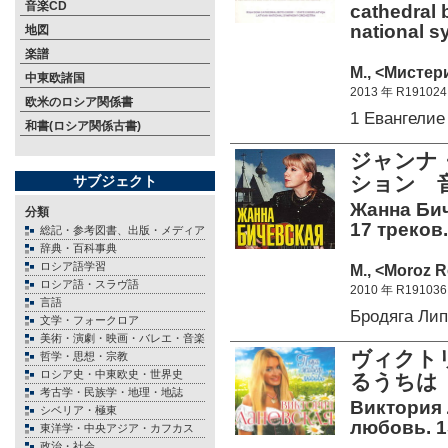
音楽CD
cathedral b
national s
地図
楽譜
М., <Мистер
中東欧諸国
2013 年 R191024
欧米のロシア関係書
1 Евангели
和書(ロシア関係古書)
ジャンナ
ション 音
サブジェクト
Жанна Бич
分類
17 треков.
総記・参考図書、出版・メディア
辞典・百科事典
ロシア語学習
М., <Moroz R
ロシア語・スラヴ語
2010 年 R191036
言語
Бродяга Ли
文学・フォークロア
美術・演劇・映画・バレエ・音楽
ヴィクト
哲学・思想・宗教
ロシア史・中東欧史・世界史
るうちは 
考古学・民族学・地理・地誌
Виктория 
シベリア・極東
любовь. 1
東洋学・中央アジア・カフカス
政治・社会