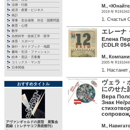
法律・行政
М., <Юнайте
経済・産業・ビジネス
2019 年 R191042
統計
1. Счастья
軍事・安全保障、外交・国際問題
教育・心理
エレーナ
数学
自然科学・技術工学・医学
Елена Пер
体育・スポーツ
(CDLR 054
旅行・ガイドブック・地図
趣味・生活・ファッション
М., Компани
絵本・昔話・児童書
コミックス・マンガ
2005 年 R191044
日本関係
1. Настане
ヴェラ・
おすすめタイトル
にのせた詩
Вера Поло
Знак Не/р
стихотво
сопровожд
アヴァンギャルドの原型 展覧会
М., Навигато
図録（トレチヤコフ美術館刊）