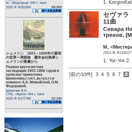
1. KorgimKe
М., <Выргород> 440 c. hard
2025 年 R281000
\68,860
セヴァラ・
11曲
Севара Наз
треков. (M
М., <Мистер
2003 年 R216027
シェメリン 1803～1806年の最初
の世界一周探検 露米会社執事シ
1. Yor-Yor 
ェメリンの覚書から
Первая кругосветная
экспедиция 1803-1806 годов в
[前の10件]
3
4
5
6
7
8
записках приказчика
Шемелина./ сост.,вступ.ст.и
коммент. К.А. Можайской, О.М.
Федоровой.
Шемелин Ф.И.
СПб., <Крига> 464 c. hard
2025 年 R277784
\22,330