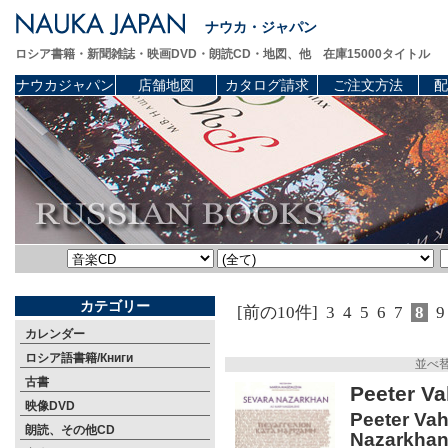
ナウカ・ジャパン
ロシア書籍・新聞雑誌・映画DVD・朗読CD・地図、他 在庫15000タイトル
ナウカジャパン
店舗地図
カタログ請求
ご注文方法
配
カテゴリー
[前の10件]
3
4
5
6
7
8
9
カレンダー
ロシア語書籍/Книги
並べ
古書
Peeter 
映像DVD
Peeter Vah
朗読、その他CD
Nazarkhan