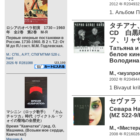
2012 年 R204932
1. Альбом 
タチアナ、
ロシアのオペラ初演 1730～1960
CD 白
年 全2巻 第2巻 М-Я
Первые оперные постановки в
フ、リャ
России. 1730-1960. В 2 т. Т.2: От
М до Я./ сост. М.М. Годлевская.
Татьяна и
белое кин
М.: СПб., А.Р.Т; СПбГМТМИ 528 c.
hard
Володина А
2026 年 R281088
\23,100
М., <музпро
2002 年 R204944
1 Bivayut kr
セヴァラ・
Севара На
マシニン（ロック歌手） 「カム
(MZ 522-9/
チャツカ」時代（ヴィクトル・ツ
ォイの聖地の全歴史）
Время "Камчатки"./ ред. О.
М., <Мистер
Машнина. (Возьми мое сердце,
2008 年 R216026
Камчатка!)
Машнин А.