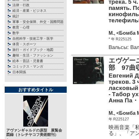
трека. 5 
法律・行政
память. П
経済・産業・ビジネス
кинофиль
統計
телефил
軍事・安全保障、外交・国際問題
教育・心理
М., <Бомба 
数学
自然科学・技術工学・医学
* 年 R225125
体育・スポーツ
Вальсы: Ва
旅行・ガイドブック・地図
趣味・生活・ファッション
エヴゲーニ
絵本・昔話・児童書
部 97
コミックス・マンガ
日本関係
Евгений Д
треков. 3 
ласковый 
おすすめタイトル
- Табор у
Анна Па
М., <Бомба 
年 R225127
映画音楽「
アヴァンギャルドの原型 展覧会
る」、「ア
図録（トレチヤコフ美術館刊）