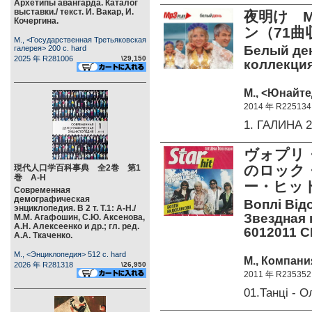
Архетипы авангарда. Каталог
выставки./ текст. И. Вакар, И.
夜明け M
Кочергина.
ン（71曲
М., <Государственная Третьяковская
Белый де
галерея> 200 c. hard
2025 年 R281006
\29,150
коллекция
М., <Юнайте
2014 年 R225134
1. ГАЛИНА
ヴォプリ
のロック
現代人口学百科事典 全2巻 第1
巻 А-Н
ー・ヒッ
Современная
демографическая
Воплi Вiдо
энциклопедия. В 2 т. Т.1: А-Н./
Звездная 
М.М. Агафошин, С.Ю. Аксенова,
А.Н. Алексеенко и др.; гл. ред.
6012011 C
А.А. Ткаченко.
М., <Энциклопедия> 512 c. hard
М., Компани
2026 年 R281318
\26,950
2011 年 R235352
01.Танці - 