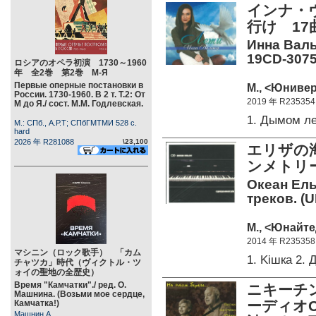
インナ・
行け 17
Инна Валь
19CD-3075
ロシアのオペラ初演 1730～1960
年 全2巻 第2巻 М-Я
Первые оперные постановки в
М., <Юнивер
России. 1730-1960. В 2 т. Т.2: От
2019 年 R235354
М до Я./ сост. М.М. Годлевская.
1. Дымом л
М.: СПб., А.Р.Т; СПбГМТМИ 528 c.
hard
2026 年 R281088
\23,100
エリザの
ンメトリー
Океан Ель
треков. (
М., <Юнайте
2014 年 R235358
マシニン（ロック歌手） 「カム
1. Kiшка 2.
チャツカ」時代（ヴィクトル・ツ
ォイの聖地の全歴史）
Время "Камчатки"./ ред. О.
ニキーチ
Машнина. (Возьми мое сердце,
ーディオ
Камчатка!)
Машнин А.