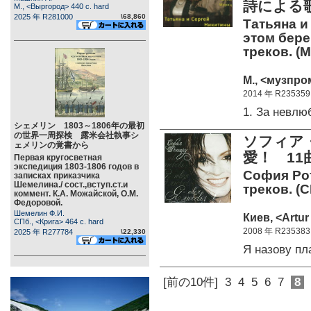
詩による
М., <Выргород> 440 c. hard
2025 年 R281000
\68,860
Татьяна и
этом бере
треков. (М
М., <музпро
2014 年 R235359
1. За невл
シェメリン 1803～1806年の最初
の世界一周探検 露米会社執事シ
ソフィア
ェメリンの覚書から
愛！ 11
Первая кругосветная
экспедиция 1803-1806 годов в
София Рот
записках приказчика
Шемелина./ сост.,вступ.ст.и
треков. (C
коммент. К.А. Можайской, О.М.
Федоровой.
Шемелин Ф.И.
Киев, <Artur
СПб., <Крига> 464 c. hard
2008 年 R235383
2025 年 R277784
\22,330
Я назову п
[前の10件]
3
4
5
6
7
8