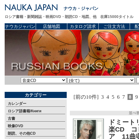
ナウカ・ジャパン
ロシア書籍・新聞雑誌・映画DVD・朗読CD・地図、他 在庫15000タイトル
ナウカジャパン
店舗地図
カタログ請求
ご注文方法
配
カテゴリー
[前の10件]
3
4
5
6
7
8
9
カレンダー
ロシア語書籍/Книги
並べ
古書
ドミート
映像DVD
楽CD 
朗読、その他CD
ア 11曲