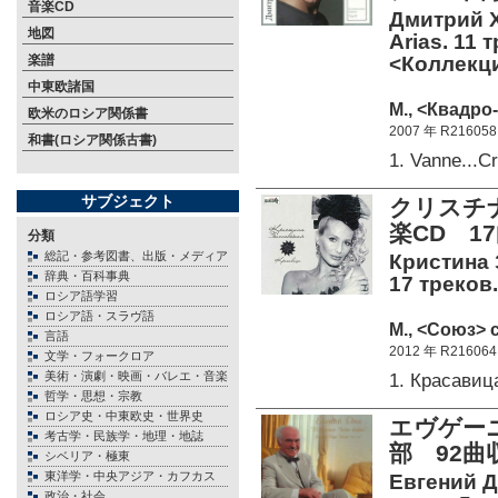
音楽CD
Дмитрий Х
地図
Arias. 11 
楽譜
<Коллекци
中東欧諸国
М., <Квадро-
欧米のロシア関係書
2007 年 R216058
和書(ロシア関係古書)
1. Vanne...
サブジェクト
クリスチ
楽CD 1
分類
総記・参考図書、出版・メディア
Кристина 
辞典・百科事典
17 треков.
ロシア語学習
ロシア語・スラヴ語
М., <Союз> c
言語
2012 年 R216064
文学・フォークロア
美術・演劇・映画・バレエ・音楽
1. Красави
哲学・思想・宗教
ロシア史・中東欧史・世界史
エヴゲーニ
考古学・民族学・地理・地誌
部 92
シベリア・極東
東洋学・中央アジア・カフカス
Евгений Д
政治・社会