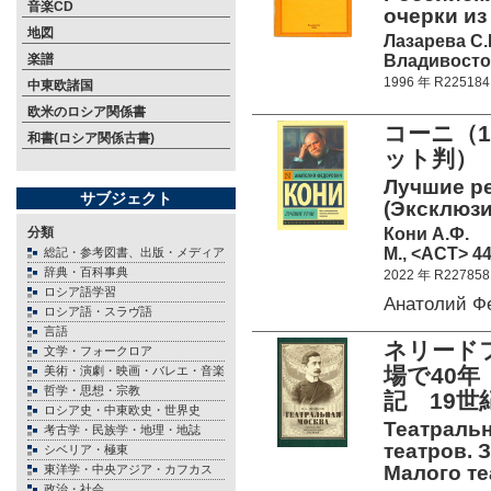
音楽CD
очерки из
地図
Лазарева С.И
Владивосток
楽譜
1996 年 R225184
中東欧諸国
欧米のロシア関係書
コーニ（1
和書(ロシア関係古書)
ット判）
Лучшие ре
サブジェクト
(Эксклюзи
Кони А.Ф.
分類
М., <АСТ> 44
総記・参考図書、出版・メディア
辞典・百科事典
2022 年 R227858
ロシア語学習
Анатолий Ф
ロシア語・スラヴ語
言語
ネリード
文学・フォークロア
場で40
美術・演劇・映画・バレエ・音楽
哲学・思想・宗教
記 19世
ロシア史・中東欧史・世界史
Театральн
考古学・民族学・地理・地誌
театров. 
シベリア・極東
Малого теа
東洋学・中央アジア・カフカス
政治・社会