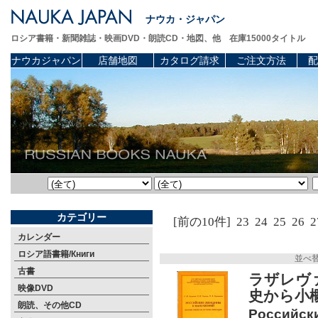
ナウカ・ジャパン
ロシア書籍・新聞雑誌・映画DVD・朗読CD・地図、他 在庫15000タイトル
ナウカジャパン
店舗地図
カタログ請求
ご注文方法
配
カテゴリー
[前の10件]
23
24
25
26
2
カレンダー
ロシア語書籍/Книги
並べ
古書
ラザレヴ
映像DVD
史から小
朗読、その他CD
Российск