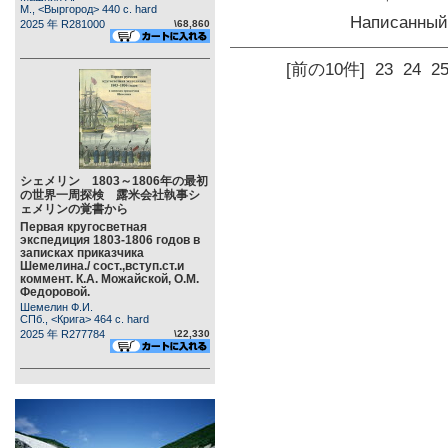
М., <Выргород> 440 c. hard
Написанны
2025 年 R281000
\68,860
[前の10件]
23
24
2
シェメリン 1803～1806年の最初
の世界一周探検 露米会社執事シ
ェメリンの覚書から
Первая кругосветная
экспедиция 1803-1806 годов в
записках приказчика
Шемелина./ сост.,вступ.ст.и
коммент. К.А. Можайской, О.М.
Федоровой.
Шемелин Ф.И.
СПб., <Крига> 464 c. hard
2025 年 R277784
\22,330