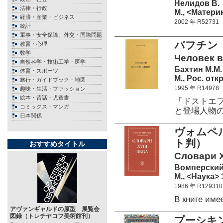
Нелидов В.
法律・行政
М., <Материк
経済・産業・ビジネス
2002 年 R52731
統計
軍事・安全保障、外交・国際問題
バフチン
教育・心理
数学
Человек в
自然科学・技術工学・医学
Бахтин М.М.
体育・スポーツ
М., Рос. отк
旅行・ガイドブック・地図
1995 年 R14978
趣味・生活・ファッション
絵本・昔話・児童書
「ドストエ
コミックス・マンガ
と登場人物
日本関係
ヴォムペ
ト判） （
おすすめタイトル
Словари XV
Вомперский
М., <Наука> 
1986 年 R129310
В книге им
アヴァンギャルドの原型 展覧会
図録（トレチヤコフ美術館刊）
プーシキ