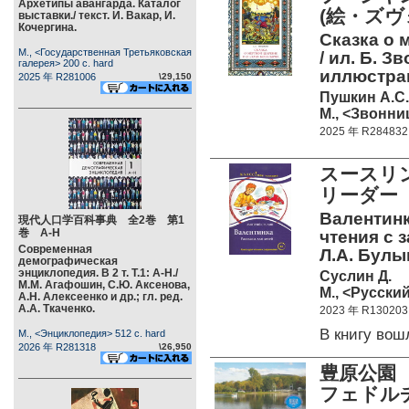
Архетипы авангарда. Каталог
(絵・ズヴ
выставки./ текст. И. Вакар, И.
Кочергина.
Сказка о 
М., <Государственная Третьяковская
/ ил. Б. 
галерея> 200 c. hard
иллюстра
2025 年 R281006
\29,150
Пушкин А.С.
М., <Звонниц
2025 年 R284832
スースリ
リーダー（
Валентинк
現代人口学百科事典 全2巻 第1
巻 А-Н
чтения с з
Современная
Л.А. Булы
демографическая
энциклопедия. В 2 т. Т.1: А-Н./
Суслин Д.
М.М. Агафошин, С.Ю. Аксенова,
М., <Русский
А.Н. Алексеенко и др.; гл. ред.
А.А. Ткаченко.
2023 年 R130203
В книгу во
М., <Энциклопедия> 512 c. hard
2026 年 R281318
\26,950
豊原公園
フェドル