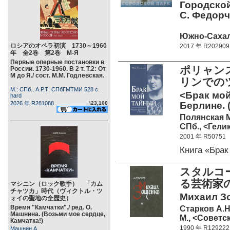
Городской
С. Федорч
Южно-Сахали
ロシアのオペラ初演 1730～1960
2017 年 R202909
年 全2巻 第2巻 М-Я
Первые оперные постановки в
ポリャン
России. 1730-1960. В 2 т. Т.2: От
М до Я./ сост. М.М. Годлевская.
リンでの
М.: СПб., А.Р.Т; СПбГМТМИ 528 c.
<Брак мой
hard
2026 年 R281088
\23,100
Берлине. (
Полянская 
СПб., <Гелик
2001 年 R50751
Книга «Бра
スタルコ
る芸術家の
マシニン（ロック歌手） 「カム
チャツカ」時代（ヴィクトル・ツ
Михаил Зо
ォイの聖地の全歴史）
Время "Камчатки"./ ред. О.
Старков А.Н
Машнина. (Возьми мое сердце,
М., <Советс
Камчатка!)
1990 年 R129222
Машнин А.