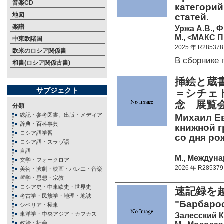
音楽CD
категорий
地図
статей.
楽譜
Уржа А.В., Ф
М., <МАКС Пр
中東欧諸国
2025 年 R285378
欧米のロシア関係書
В сборнике
和書(ロシア関係古書)
挿絵と蔵
サブジェクト
＝シチェド
念 展覧
分類
総記・参考図書、出版・メディア
Михаил Е
辞典・百科事典
книжной г
ロシア語学習
со дня ро
ロシア語・スラヴ語
言語
М., Междуна
文学・フォークロア
2026 年 R285379
美術・演劇・映画・バレエ・音楽
哲学・思想・宗教
ロシア史・中東欧史・世界史
速記録を
考古学・民族学・地理・地誌
"Барбарос
シベリア・極東
東洋学・中央アジア・カフカス
Залесский К
政治・社会