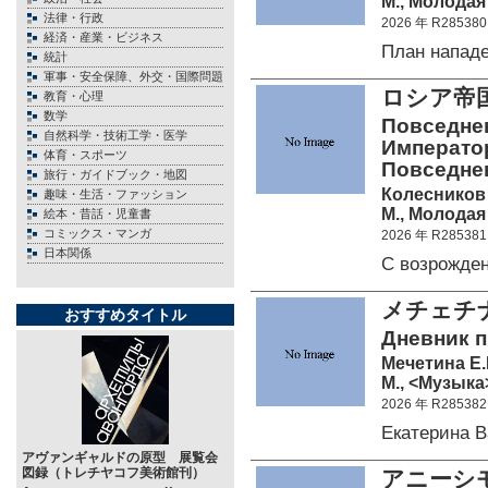
М., Молодая 
法律・行政
2026 年 R285380
経済・産業・ビジネス
План напад
統計
軍事・安全保障、外交・国際問題
ロシア帝
教育・心理
数学
Повседнев
自然科学・技術工学・医学
Император
体育・スポーツ
Повседнев
旅行・ガイドブック・地図
Колесников 
趣味・生活・ファッション
М., Молодая 
絵本・昔話・児童書
コミックス・マンガ
2026 年 R285381
日本関係
С возрожде
メチェチ
おすすめタイトル
Дневник п
Мечетина Е.
М., <Музыка>
2026 年 R285382
Екатерина 
アヴァンギャルドの原型 展覧会
図録（トレチヤコフ美術館刊）
アニーシ