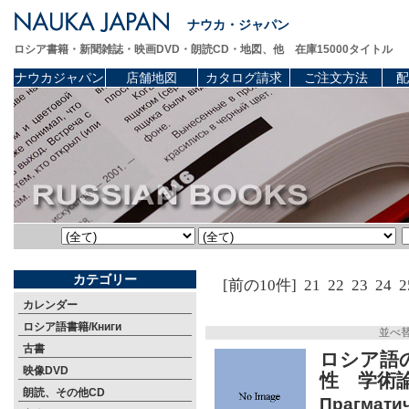
ナウカ・ジャパン
ロシア書籍・新聞雑誌・映画DVD・朗読CD・地図、他 在庫15000タイトル
ナウカジャパン
店舗地図
カタログ請求
ご注文方法
配
カテゴリー
[前の10件]
21
22
23
24
2
カレンダー
ロシア語書籍/Книги
並べ
古書
ロシア語
映像DVD
性 学術
朗読、その他CD
Прагмати