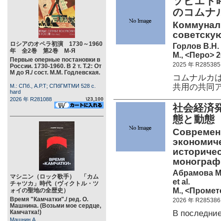
ソビエト時
のコムナ
Коммунал
советскую
ロシアのオペラ初演 1730～1960
Горлов В.Н.
年 全2巻 第2巻 М-Я
М., <Перо> 2
Первые оперные постановки в
2025 年 R285385
России. 1730-1960. В 2 т. Т.2: От
М до Я./ сост. М.М. Годлевская.
コムナルカ
共用の共同
М.: СПб., А.Р.Т; СПбГМТМИ 528 c.
hard
2026 年 R281088
\23,100
社会経済
態と動態
Современ
экономиче
историчес
монограф
Абрамова М.
マシニン（ロック歌手） 「カム
et al.
チャツカ」時代（ヴィクトル・ツ
М., <Промете
ォイの聖地の全歴史）
Время "Камчатки"./ ред. О.
2026 年 R285386
Машнина. (Возьми мое сердце,
В последни
Камчатка!)
Машнин А.