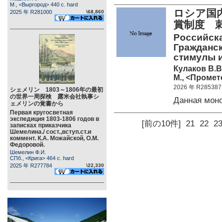
М., <Выргород> 440 c. hard
ロシア国内
2025 年 R281000
\68,860
賞制度 
Российска
Гражданск
стимулы 
Кулаков В.В.
М., <Промете
2026 年 R285387
シェメリン 1803～1806年の最初
の世界一周探検 露米会社執事シ
Данная мон
ェメリンの覚書から
Первая кругосветная
экспедиция 1803-1806 годов в
[前の10件]
21
22
2
записках приказчика
Шемелина./ сост.,вступ.ст.и
коммент. К.А. Можайской, О.М.
Федоровой.
Шемелин Ф.И.
СПб., <Крига> 464 c. hard
2025 年 R277784
\22,330