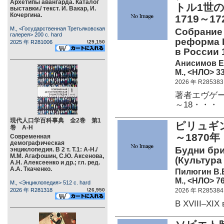
Архетипы авангарда. Каталог
トル1世
выставки./ текст. И. Вакар, И.
Кочергина.
1719～17
М., <Государственная Третьяковская
Собрание 
галерея> 200 c. hard
реформа П
2025 年 R281006
\29,150
в России 1
Анисимов Е
М., <НЛО> 33
2026 年 R285383
著者エヴゲー
～18・・・
現代人口学百科事典 全2巻 第1
ピリュギ
巻 А-Н
～1870年
Современная
демографическая
Будни бри
энциклопедия. В 2 т. Т.1: А-Н./
М.М. Агафошин, С.Ю. Аксенова,
(Культура
А.Н. Алексеенко и др.; гл. ред.
А.А. Ткаченко.
Пилюгин В.
М., <НЛО> 76
М., <Энциклопедия> 512 c. hard
2026 年 R281318
\26,950
2026 年 R285384
В XVIII–XI