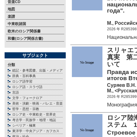
音楽CD
национал
地図
года".
楽譜
М., Российс
中東欧諸国
2026 年 R285398
欧米のロシア関係書
Национальн
和書(ロシア関係古書)
スリャエ
サブジェクト
真実 第
いて
分類
総記・参考図書、出版・メディア
Правда и
辞典・百科事典
итогов В
ロシア語学習
Суряев В.Н.
ロシア語・スラヴ語
М., <Русская
言語
2026 年 R285399
文学・フォークロア
美術・演劇・映画・バレエ・音楽
Монографи
哲学・思想・宗教
ロシア史・中東欧史・世界史
ロシア陸
考古学・民族学・地理・地誌
ステム 1
シベリア・極東
東洋学・中央アジア・カフカス
Строевое 
政治・社会