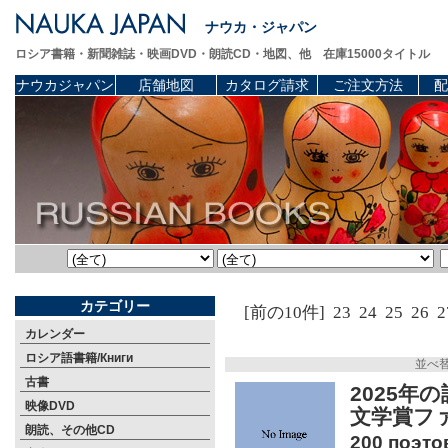
ナウカ・ジャパン
ロシア書籍・新聞雑誌・映画DVD・朗読CD・地図、他 在庫15000タイトル
ナウカジャパン
店舗地図
カタログ請求
ご注文方法
配
カテゴリー
[前の10件]
23
24
25
26
2
カレンダー
ロシア語書籍/Книги
並べ
古書
2025年
映像DVD
文学賞フ
朗読、その他CD
200 поэто