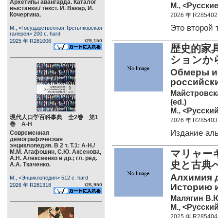
Архетипы авангарда. Каталог
М., <Русские
выставки./ текст. И. Вакар, И.
Кочергина.
2026 年 R285402
Это второй
М., <Государственная Третьяковская
галерея> 200 c. hard
2025 年 R281006
\29,150
歴史的家
ションか
Обмеры и
российски
Майстровская
(ed.)
М., <Русский
現代人口学百科事典 全2巻 第1
2026 年 R285403
巻 А-Н
Издание ал
Современная
демографическая
энциклопедия. В 2 т. Т.1: А-Н./
マリャー
М.М. Агафошин, С.Ю. Аксенова,
А.Н. Алексеенко и др.; гл. ред.
史と古典
А.А. Ткаченко.
Алхимия 
М., <Энциклопедия> 512 c. hard
2026 年 R281318
\26,950
Историю и
Малягин В.
М., <Русский
2025 年 R285404