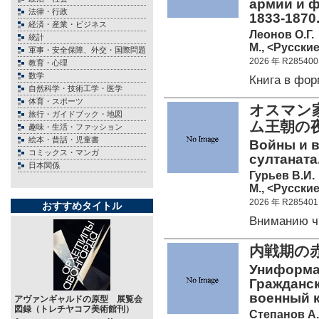
армии и ф
法律・行政
1833-1870
経済・産業・ビジネス
Леонов О.Г.
統計
М., <Русские
軍事・安全保障、外交・国際問題
2026 年 R285400
教育・心理
数学
Книга в фо
自然科学・技術工学・医学
体育・スポーツ
オスマン
旅行・ガイドブック・地図
ム王朝の夜
趣味・生活・ファッション
絵本・昔話・児童書
Войны и 
コミックス・マンガ
султаната.
日本関係
Гурьев В.И.
М., <Русские
2026 年 R285401
おすすめタイトル
Вниманию ч
内戦期の赤
Униформа
Гражданск
военный 
アヴァンギャルドの原型 展覧会
図録（トレチヤコフ美術館刊）
Степанов А.