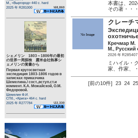
本書は、20
М., <Выргород> 440 c. hard
2025 年 R281000
\68,860
その著・・
クレーチ
Экспедици
охотничье
Кречмар М.
М., Русский
2026 年 R285407
シェメリン 1803～1806年の最初
の世界一周探検 露米会社執事シ
ミハイル・ク
ェメリンの覚書から
家、作家、
Первая кругосветная
экспедиция 1803-1806 годов в
записках приказчика
Шемелина./ сост.,вступ.ст.и
[前の10件]
23
24
2
коммент. К.А. Можайской, О.М.
Федоровой.
Шемелин Ф.И.
СПб., <Крига> 464 c. hard
2025 年 R277784
\22,330