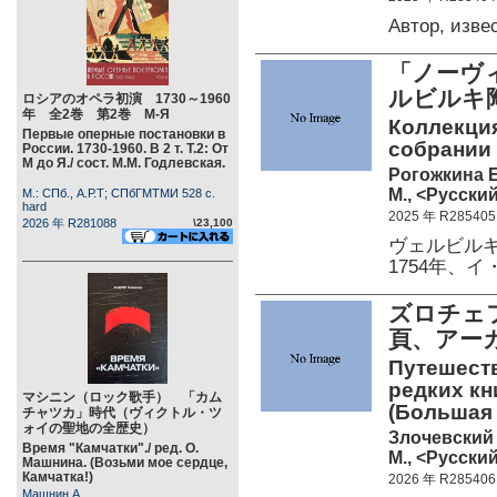
Автор, изв
「ノーヴ
ルビルキ
ロシアのオペラ初演 1730～1960
年 全2巻 第2巻 М-Я
Коллекци
Первые оперные постановки в
собрании
России. 1730-1960. В 2 т. Т.2: От
М до Я./ сост. М.М. Годлевская.
Рогожкина Е
М., <Русский
М.: СПб., А.Р.Т; СПбГМТМИ 528 c.
hard
2025 年 R285405
2026 年 R281088
\23,100
ヴェルビル
1754年、イ
ズロチェ
頁、アー
Путешеств
редких кн
マシニン（ロック歌手） 「カム
(Большая
チャツカ」時代（ヴィクトル・ツ
ォイの聖地の全歴史）
Злочевский 
Время "Камчатки"./ ред. О.
М., <Русский
Машнина. (Возьми мое сердце,
Камчатка!)
2026 年 R285406
Машнин А.