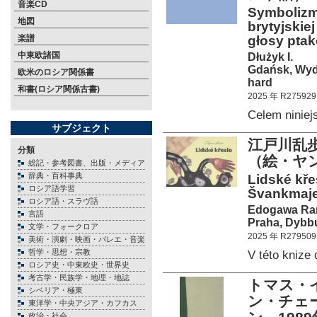
音楽CD
Symbolizm 
地図
brytyjskiej
楽譜
głosy ptak
中東欧諸国
Dłużyk I.
Gdańsk, Wyd
欧米のロシア関係書
hard
和書(ロシア関係古書)
2025 年 R275929
Celem niniej
サブジェクト
江戸川乱
分類
（絵・ヤ
総記・参考図書、出版・メディア
辞典・百科事典
Lidské křes
ロシア語学習
Švankmaje
ロシア語・スラヴ語
Edogawa Ra
言語
Praha, Dybbu
文学・フォークロア
2025 年 R279509
美術・演劇・映画・バレエ・音楽
哲学・思想・宗教
V této kniz
ロシア史・中東欧史・世界史
考古学・民族学・地理・地誌
トマス・イ
シベリア・極東
ン・チェ
東洋学・中央アジア・カフカス
政治・社会