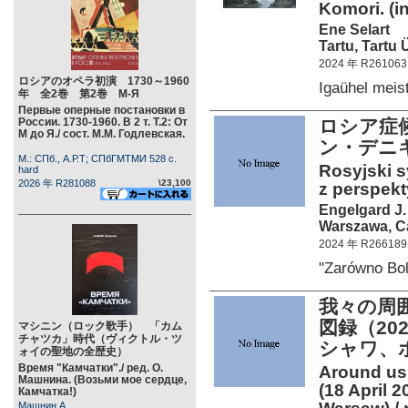
Komori. (i
Ene Selart
Tartu, Tartu 
2024 年 R261063
ロシアのオペラ初演 1730～1960
Igaühel mei
年 全2巻 第2巻 М-Я
Первые оперные постановки в
России. 1730-1960. В 2 т. Т.2: От
ロシア症
М до Я./ сост. М.М. Годлевская.
ン・デニ
М.: СПб., А.Р.Т; СПбГМТМИ 528 c.
Rosyjski 
hard
2026 年 R281088
\23,100
z perspekt
Engelgard J.
Warszawa, Ca
2024 年 R266189
"Zarówno Bo
我々の周
図録（20
マシニン（ロック歌手） 「カム
チャツカ」時代（ヴィクトル・ツ
シャワ、
ォイの聖地の全歴史）
Время "Камчатки"./ ред. О.
Around us 
Машнина. (Возьми мое сердце,
(18 April 
Камчатка!)
Машнин А.