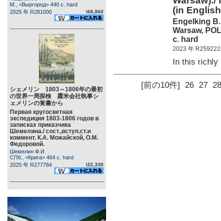
Warsaw)./ 
М., <Выргород> 440 c. hard
(in English
2025 年 R281000
\68,860
Engelking B.
Warsaw, POLI
c. hard
2023 年 R259222
In this richl
[前の10件]
26
27
2
シェメリン 1803～1806年の最初
の世界一周探検 露米会社執事シ
ェメリンの覚書から
Первая кругосветная
экспедиция 1803-1806 годов в
записках приказчика
Шемелина./ сост.,вступ.ст.и
коммент. К.А. Можайской, О.М.
Федоровой.
Шемелин Ф.И.
СПб., <Крига> 464 c. hard
2025 年 R277784
\22,330