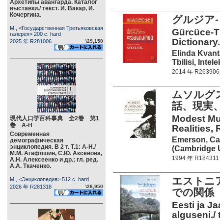
Архетипы авангарда. Каталог
выставки./ текст. И. Вакар, И.
Кочергина.
グルジア
М., <Государственная Третьяковская
Gürcüce-T
галерея> 200 c. hard
Dictionary.
2025 年 R281006
\29,150
Elinda Kvant
Tbilisi, Intel
2014 年 R263906
ムソルグ
話、現実、
Modest Mu
現代人口学百科事典 全2巻 第1
巻 А-Н
Realities, 
Современная
Emerson, Car
демографическая
энциклопедия. В 2 т. Т.1: А-Н./
(Cambridge U
М.М. Агафошин, С.Ю. Аксенова,
1994 年 R184311
А.Н. Алексеенко и др.; гл. ред.
А.А. Ткаченко.
エストニ
М., <Энциклопедия> 512 c. hard
2026 年 R281318
\26,950
での関係
Eesti ja J
alguseni./ 