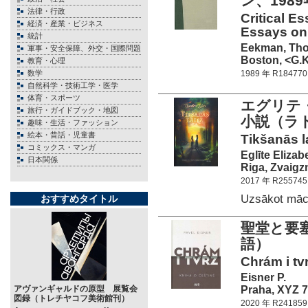
ン、198
法律・行政
Critical E
経済・産業・ビジネス
Essays on 
統計
Eekman, Tho
軍事・安全保障、外交・国際問題
Boston, <G.K
教育・心理
数学
1989 年 R184770
自然科学・技術工学・医学
体育・スポーツ
エグリテ
旅行・ガイドブック・地図
小説（ラ
趣味・生活・ファッション
絵本・昔話・児童書
Tikšanās l
コミックス・マンガ
Eglīte Elizab
日本関係
Riga, Zvaigz
2017 年 R255745
Uzsākot mā
おすすめタイトル
聖堂と要
語）
Chrám i tv
Eisner P.
Praha, XYZ 7
アヴァンギャルドの原型 展覧会
図録（トレチヤコフ美術館刊）
2020 年 R241859