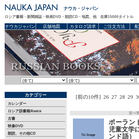
ナウカ・ジャパン
ロシア書籍・新聞雑誌・映画DVD・朗読CD・地図、他 在庫15000タイトル
ナウカジャパン
店舗地図
カタログ請求
ご注文方法
配
カテゴリー
[前の10件]
26
27
28
29
3
カレンダー
ロシア語書籍/Книги
並べ
古書
ポーラン
映像DVD
児童文学
朗読、その他CD
ンド語）