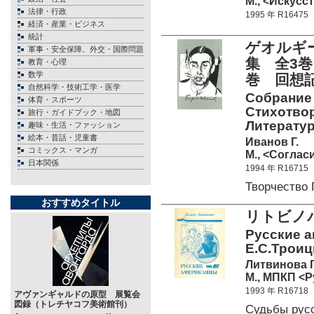
М., <Искусст
法律・行政
1995 年 R16475
経済・産業・ビジネス
統計
ゲオルギー
軍事・安全保障、外交・国際問題
集 全3巻
教育・心理
数学
巻 回想
自然科学・技術工学・医学
Собрание с
体育・スポーツ
Стихотвор
旅行・ガイドブック・地図
Литературн
趣味・生活・ファッション
絵本・昔話・児童書
Иванов Г.
コミックス・マンガ
М., <Согласи
日本関係
1994 年 R16715
Творчество
おすすめタイトル
リトビノ
Русские а
Е.С.Троицк
Литвинова Г
М., МПКП <Ру
1993 年 R16718
アヴァンギャルドの原型 展覧会
図録（トレチヤコフ美術館刊）
Судьбы рус