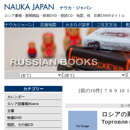
ナウカ・ジャパン
ロシア書籍・新聞雑誌・映画DVD・朗読CD・地図、他 在庫15000タイトル
ナウカジャパン
店舗地図
カタログ請求
ご注文方法
配
カテゴリー
[前の10件]
7
8
9
10
1
カレンダー
ロシア語書籍/Книги
並べ
古書
ロシアの商
映像DVD
Торговля 
朗読、その他CD