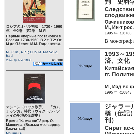
判 史料
Следствие
сподвижни
Овчинников 
ロシアのオペラ初演 1730～1960
М., Ин-т рос
年 全2巻 第2巻 М-Я
1995 年 R16780
Первые оперные постановки в
России. 1730-1960. В 2 т. Т.2: От
В моногра
М до Я./ сост. М.М. Годлевская.
М.: СПб., А.Р.Т; СПбГМТМИ 528 c.
1993～
hard
済、文化
2026 年 R281088
\23,100
Китайская
гг. Полит
М., Изд-во 
1995 年 R16843
ジャラー
マシニン（ロック歌手） 「カム
チャツカ」時代（ヴィクトル・ツ
橋（伝記
ォイの聖地の全歴史）
刊）
Время "Камчатки"./ ред. О.
Машнина. (Возьми мое сердце,
Сират ас-
Камчатка!)
(Жизнеопи
Машнин А.