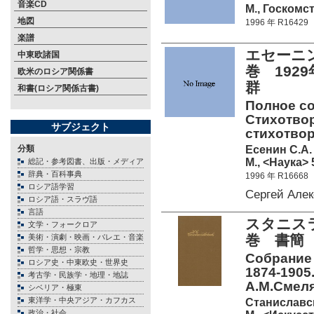
音楽CD
М., Госкомст
地図
1996 年 R16429
楽譜
エセーニ
中東欧諸国
巻 19
欧米のロシア関係書
群
和書(ロシア関係古書)
Полное соб
Стихотво
サブジェクト
стихотвор
Есенин С.А.
分類
М., <Наука> 
総記・参考図書、出版・メディア
辞典・百科事典
1996 年 R16668
ロシア語学習
Сергей Але
ロシア語・スラヴ語
言語
スタニス
文学・フォークロア
巻 書簡 1
美術・演劇・映画・バレエ・音楽
哲学・思想・宗教
Собрание с
ロシア史・中東欧史・世界史
1874-1905.
考古学・民族学・地理・地誌
А.М.Смеля
シベリア・極東
東洋学・中央アジア・カフカス
Станиславск
政治・社会