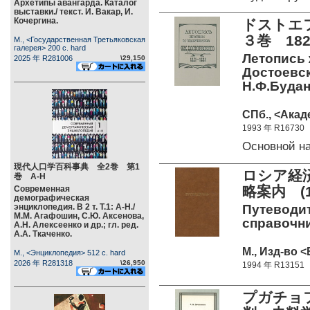
Архетипы авангарда. Каталог
выставки./ текст. И. Вакар, И.
Кочергина.
ドストエ
３巻 1821
М., <Государственная Третьяковская
галерея> 200 c. hard
Летопись 
2025 年 R281006
\29,150
Достоевско
Н.Ф.Будан
СПб., <Акад
1993 年 R16730
Основной н
現代人口学百科事典 全2巻 第1
ロシア経
巻 А-Н
略案内 (1
Современная
демографическая
энциклопедия. В 2 т. Т.1: А-Н./
Путеводит
М.М. Агафошин, С.Ю. Аксенова,
справочник
А.Н. Алексеенко и др.; гл. ред.
А.А. Ткаченко.
М., Изд-во <
М., <Энциклопедия> 512 c. hard
2026 年 R281318
\26,950
1994 年 R13151
プガチョ