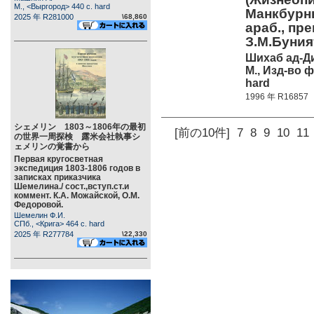
М., <Выргород> 440 c. hard
Манкбурны)
2025 年 R281000
\68,860
араб., пре
З.М.Буни
Шихаб ад-Д
М., Изд-во 
hard
1996 年 R16857
シェメリン 1803～1806年の最初
[前の10件]
7
8
9
10
11
の世界一周探検 露米会社執事シ
ェメリンの覚書から
Первая кругосветная
экспедиция 1803-1806 годов в
записках приказчика
Шемелина./ сост.,вступ.ст.и
коммент. К.А. Можайской, О.М.
Федоровой.
Шемелин Ф.И.
СПб., <Крига> 464 c. hard
2025 年 R277784
\22,330