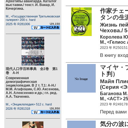
Архетипы авангарда. Каталог
выставки./ текст. И. Вакар, И.
Кочергина.
作家チェ
タンの生
М., <Государственная Третьяковская
галерея> 200 c. hard
Жизнь пей
2025 年 R281006
\29,150
Чехова./ 5
Королева Ю.А
М., <Гелиос 
2023 年 R250151
В книгу вх
マイヤ・
現代人口学百科事典 全2巻 第1
ト判）
巻 А-Н
Современная
Майя Плис
демографическая
энциклопедия. В 2 т. Т.1: А-Н./
(Серия <
М.М. Агафошин, С.Ю. Аксенова,
А.Н. Алексеенко и др.; гл. ред.
Баганова М.
А.А. Ткаченко.
М., <АСТ> 25
2023 年 R249178
М., <Энциклопедия> 512 c. hard
2026 年 R281318
\26,950
Перед вам
気分の波