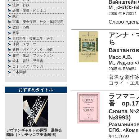
Вайнштейн 
法律・行政
М., <НЛО> 64
経済・産業・ビジネス
2006 年 R70314
統計
Слово «ден
軍事・安全保障、外交・国際問題
教育・心理
数学
アンナ・
自然科学・技術工学・医学
ち
体育・スポーツ
Вахтангов
旅行・ガイドブック・地図
趣味・生活・ファッション
Масс А.В.
絵本・昔話・児童書
М., Изд-во <
コミックス・マンガ
2005 年 R69654
日本関係
著名な劇作
コライ・エ
おすすめタイトル
ラフマニ
番 op.17
Сюита №2 
№3993)
Рахманинов
СПб., <Комп
アヴァンギャルドの原型 展覧会
図録（トレチヤコフ美術館刊）
年 R131293