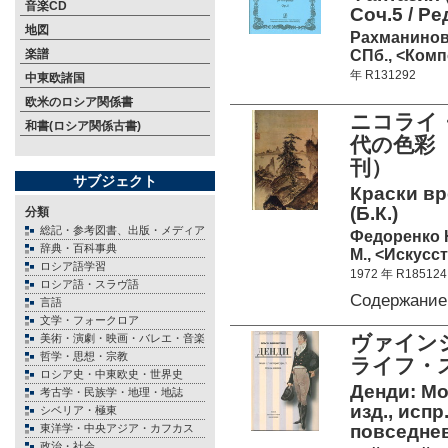
音楽CD
Соч.5 / Ре
地図
Рахманинов
СПб., <Комп
楽譜
年 R131292
中東欧諸国
欧米のロシア関係書
ニコライ・
和書(ロシア関係古書)
代の色彩 
刊）
サブジェクト
Краски вр
(Б.К.)
分類
総記・参考図書、出版・メディア
Федоренко Н
辞典・百科事典
М., <Искусст
ロシア語学習
1972 年 R185124
ロシア語・スラヴ語
Содержание
言語
文学・フォークロア
ヴァイン
美術・演劇・映画・バレエ・音楽
哲学・思想・宗教
ライフ・
ロシア史・中東欧史・世界史
Денди: Мо
考古学・民族学・地理・地誌
изд., испр.
シベリア・極東
повседне
東洋学・中央アジア・カフカス
政治・社会