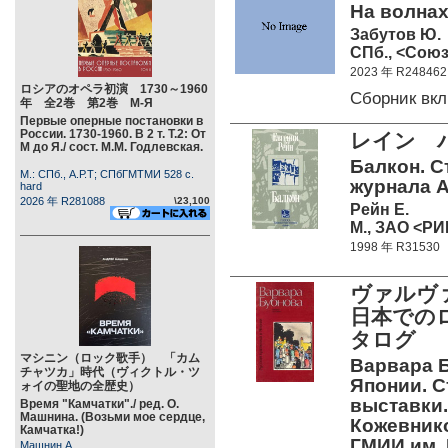
На волнах
Забутов Ю.
СПб., <Союз
2023 年 R248462
ロシアのオペラ初演 1730～1960
Сборник вк
年 全2巻 第2巻 М-Я
Первые оперные постановки в
России. 1730-1960. В 2 т. Т.2: От
レイン バ
М до Я./ сост. М.М. Годлевская.
Балкон. С
М.: СПб., А.Р.Т; СПбГМТМИ 528 c.
журнала 
hard
2026 年 R281088
\23,100
Рейн Е.
М., ЗАО <РИ
1998 年 R31530
ヴァルヴァ
日本での
タログ 
マシニン（ロック歌手） 「カム
Варвара Б
チャツカ」時代（ヴィクトル・ツ
Японии. С
ォイの聖地の全歴史）
выставки.
Время "Камчатки"./ ред. О.
Машнина. (Возьми мое сердце,
Кожевнико
Камчатка!)
ГМИИ им. 
Машнин А.