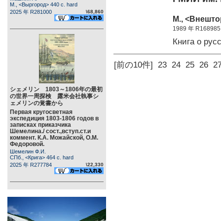
М., <Выргород> 440 c. hard
2025 年 R281000
\68,860
М., <Внештор
1989 年 R168985
Книга о ру
[前の10件]
23
24
25
26
2
シェメリン 1803～1806年の最初
の世界一周探検 露米会社執事シ
ェメリンの覚書から
Первая кругосветная
экспедиция 1803-1806 годов в
записках приказчика
Шемелина./ сост.,вступ.ст.и
коммент. К.А. Можайской, О.М.
Федоровой.
Шемелин Ф.И.
СПб., <Крига> 464 c. hard
2025 年 R277784
\22,330