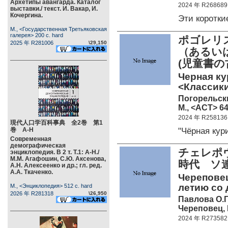
Архетипы авангарда. Каталог
2024 年 R268689
выставки./ текст. И. Вакар, И.
Кочергина.
Эти коротк
М., <Государственная Третьяковская
галерея> 200 c. hard
ポゴレリス
2025 年 R281006
\29,150
（あるい
(児童書の
Черная ку
<Классики
Погорельск
М., <АСТ> 64
2024 年 R258136
現代人口学百科事典 全2巻 第1
"Чёрная ку
巻 А-Н
Современная
демографическая
チェレポ
энциклопедия. В 2 т. Т.1: А-Н./
М.М. Агафошин, С.Ю. Аксенова,
時代 ソ
А.Н. Алексеенко и др.; гл. ред.
А.А. Ткаченко.
Череповец
летию со 
М., <Энциклопедия> 512 c. hard
2026 年 R281318
\26,950
Павлова О.Г
Череповец, 
2024 年 R273582