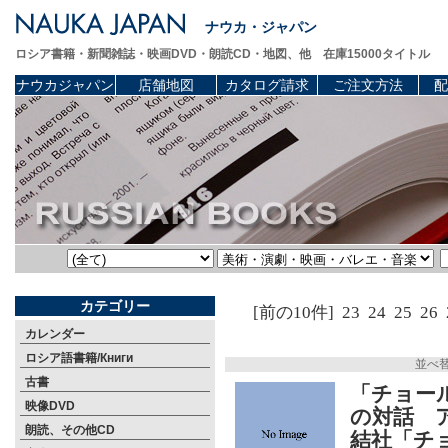
ナウカ・ジャパン
ロシア書籍・新聞雑誌・映画DVD・朗読CD・地図、他 在庫15000タイトル
ナウカジャパン
店舗地図
カタログ請求
ご注文方法
配
カテゴリー
[前の10件]
23
24
25
26
カレンダー
ロシア語書籍/Книги
並べ
古書
「チョー
映像DVD
の対話 
朗読、その他CD
結社「チ