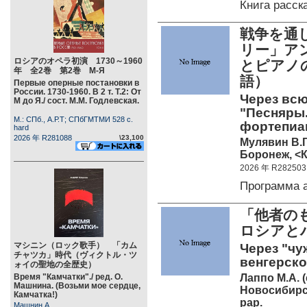
Книга расс
戦争を通し
リー」ア
ロシアのオペラ初演 1730～1960
とピアノ
年 全2巻 第2巻 М-Я
語）
Первые оперные постановки в
России. 1730-1960. В 2 т. Т.2: От
Через всю
М до Я./ сост. М.М. Годлевская.
"Песняры.
М.: СПб., А.Р.Т; СПбГМТМИ 528 c.
фортепиано
hard
2026 年 R281088
\23,100
Мулявин В.Г
Боронеж, <К
2026 年 R282503
Программа 
「他者の
ロシアと
マシニン（ロック歌手） 「カム
Через "чу
チャツカ」時代（ヴィクトル・ツ
венгерско
ォイの聖地の全歴史）
Лаппо М.А. (
Время "Камчатки"./ ред. О.
Машнина. (Возьми мое сердце,
Новосибирск,
Камчатка!)
pap.
Машнин А.