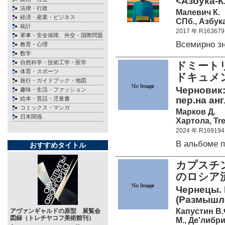
<Азбука-К
法律・行政
Малевич К.
経済・産業・ビジネス
СПб., Азбука
統計
2017 年 R163679
軍事・安全保障、外交・国際問題
Всемирно з
教育・心理
数学
自然科学・技術工学・医学
ドミート
体育・スポーツ
ドキュメ
旅行・ガイドブック・地図
Черновик: 
趣味・生活・ファッション
пер.на анг
絵本・昔話・児童書
コミックス・マンガ
Марков Д.
日本関係
Хартола, Tre
2024 年 R169194
В альбоме 
おすすめタイトル
カプスチ
のロシア
Чернецы. 
(Размышл
Капустин В.
アヴァンギャルドの原型 展覧会
図録（トレチヤコフ美術館刊）
М., Де'либри