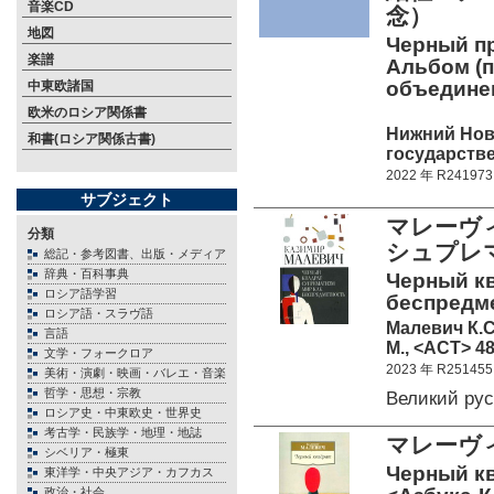
音楽CD
念）
地図
Черный пр
楽譜
Альбом (п
объединен
中東欧諸国
欧米のロシア関係書
Нижний Нов
和書(ロシア関係古書)
государстве
2022 年 R241973
サブジェクト
マレーヴィ
分類
シュプレ
総記・参考図書、出版・メディア
辞典・百科事典
Черный кв
ロシア語学習
беспредм
ロシア語・スラヴ語
Малевич К.С
言語
М., <АСТ> 48
文学・フォークロア
2023 年 R251455
美術・演劇・映画・バレエ・音楽
哲学・思想・宗教
Великий ру
ロシア史・中東欧史・世界史
考古学・民族学・地理・地誌
マレーヴ
シベリア・極東
Черный кв
東洋学・中央アジア・カフカス
政治・社会