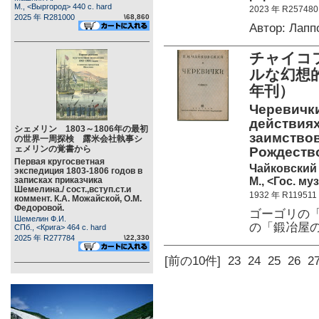
М., <Выргород> 440 c. hard
2023 年 R257480
2025 年 R281000
\68,860
Автор: Лап
チャイコ
ルな幻想的
年刊）
Черевички
действиях
シェメリン 1803～1806年の最初
заимствов
の世界一周探検 露米会社執事シ
ェメリンの覚書から
Рождество
Первая кругосветная
Чайковский 
экспедиция 1803-1806 годов в
М., <Гос. му
записках приказчика
Шемелина./ сост.,вступ.ст.и
1932 年 R119511
коммент. К.А. Можайской, О.М.
Федоровой.
ゴーゴリの
Шемелин Ф.И.
の「鍛冶屋
СПб., <Крига> 464 c. hard
2025 年 R277784
\22,330
[前の10件]
23
24
25
26
2