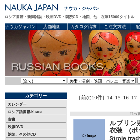
ナウカ・ジャパン
ロシア書籍・新聞雑誌・映画DVD・朗読CD・地図、他 在庫15000タイトル
ナウカジャパン
店舗地図
カタログ請求
ご注文方法
配
カテゴリー
[前の10件]
14
15
16
17
カレンダー
ロシア語書籍/Книги
並べ
古書
ルブリン
映像DVD
衣装 (ポ
朗読、その他CD
Stroje tra