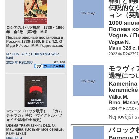
棒針と鈎
伝説的な
ョン（英
1000 япон
ロシアのオペラ初演 1730～1960
Полная ко
年 全2巻 第2巻 М-Я
Vogue. / П
Первые оперные постановки в
России. 1730-1960. В 2 т. Т.2: От
Vogue N.
М до Я./ сост. М.М. Годлевская.
Манн 328 c. 
2023 年 R242797
М.: СПб., А.Р.Т; СПбГМТМИ 528 c.
hard
2026 年 R281088
\23,100
モラヴィ
過程につ
Kamenina n
keramické
Válka M.
Brno, Masary
2024 年 R271076
マシニン（ロック歌手） 「カム
チャツカ」時代（ヴィクトル・ツ
Nejnovější 
ォイの聖地の全歴史）
Время "Камчатки"./ ред. О.
バロック
Машнина. (Возьми мое сердце,
Камчатка!)
Baroque Pr
Машнин А.