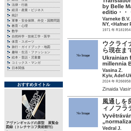
Translatio
法律・行政
by Belle Ma
経済・産業・ビジネス
editio・・
統計
Varneke B.V.
軍事・安全保障、外交・国際問題
NY, <Hafner 
教育・心理
1971 年 R181954
数学
自然科学・技術工学・医学
体育・スポーツ
ウクライ
旅行・ガイドブック・地図
ら現在ま
趣味・生活・ファッション
Ukrainian 
絵本・昔話・児童書
millennia 
コミックス・マンガ
日本関係
Vasina Z.
Kyiv, Adef-U
2024 年 R266958
おすすめタイトル
Zinaida Vas
風通しを
ィノフラ
Vyvětrává
„normaliza
アヴァンギャルドの原型 展覧会
図録（トレチヤコフ美術館刊）
Vedral J.