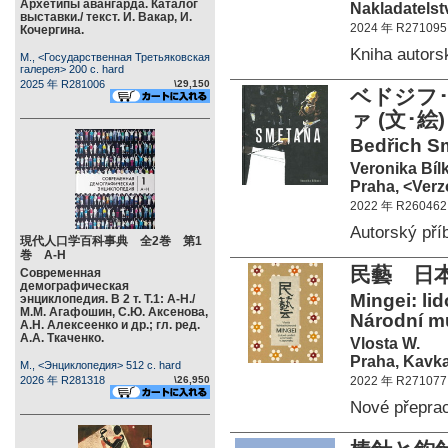
Архетипы авангарда. Каталог
Nakladatelst
выставки./ текст. И. Вакар, И.
2024 年 R271095
Кочергина.
Kniha auto
М., <Государственная Третьяковская
галерея> 200 c. hard
2025 年 R281006
\29,150
ベドジフ
ァ (文･
Bedřich Sm
Veronika Bíl
Praha, <Verz
2022 年 R260462
Autorský p
現代人口学百科事典 全2巻 第1
巻 А-Н
民藝 日
Современная
демографическая
Mingei: li
энциклопедия. В 2 т. Т.1: А-Н./
М.М. Агафошин, С.Ю. Аксенова,
Národní m
А.Н. Алексеенко и др.; гл. ред.
А.А. Ткаченко.
Vlosta W.
Praha, Kavka,
М., <Энциклопедия> 512 c. hard
2026 年 R281318
\26,950
2022 年 R271077
Nové přepra