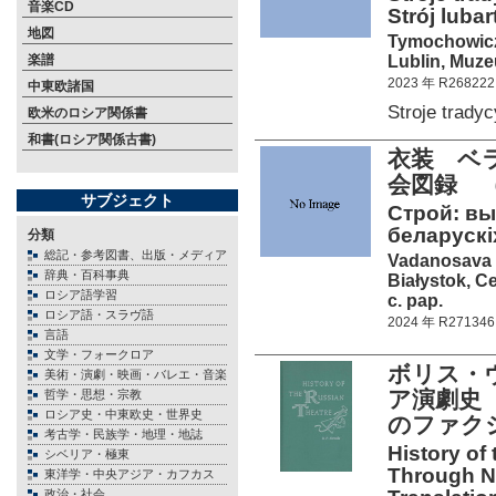
音楽CD
Strój lubar
地図
Tymochowic
Lublin, Muze
楽譜
2023 年 R268222
中東欧諸国
Stroje trad
欧米のロシア関係書
和書(ロシア関係古書)
衣装 ベ
会図録 
サブジェクト
Стрoй: вы
беларускiх
分類
総記・参考図書、出版・メディア
Vadanosava 
辞典・百科事典
Białystok, C
ロシア語学習
c. pap.
ロシア語・スラヴ語
2024 年 R271346
言語
文学・フォークロア
ボリス・ヴ
美術・演劇・映画・バレエ・音楽
ア演劇史（
哲学・思想・宗教
ロシア史・中東欧史・世界史
のファク
考古学・民族学・地理・地誌
History of
シベリア・極東
Through Ni
東洋学・中央アジア・カフカス
政治・社会