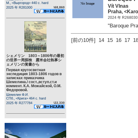
М., <Выргород> 440 c. hard
Vít Vlnas
2025 年 R281000
\68,860
Praha, <Karo
2024 年 R268030
"Baroque Pr
[前の10件]
14
15
16
17
1
シェメリン 1803～1806年の最初
の世界一周探検 露米会社執事シ
ェメリンの覚書から
Первая кругосветная
экспедиция 1803-1806 годов в
записках приказчика
Шемелина./ сост.,вступ.ст.и
коммент. К.А. Можайской, О.М.
Федоровой.
Шемелин Ф.И.
СПб., <Крига> 464 c. hard
2025 年 R277784
\22,330