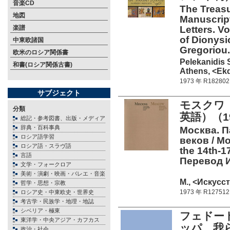
音楽CD
The Treasu
地図
Manuscript
楽譜
Letters. V
of Dionys
中東欧諸国
Gregorio
欧米のロシア関係書
Pelekanidis 
和書(ロシア関係古書)
Athens, <Ekd
1973 年 R182802
サブジェクト
モスクワ 
分類
英語）（1
総記・参考図書、出版・メディア
辞典・百科事典
Москва. П
ロシア語学習
веков / Mo
ロシア語・スラヴ語
the 14th-1
言語
Перевод И.
文学・フォークロア
美術・演劇・映画・バレエ・音楽
М., <Искусст
哲学・思想・宗教
1973 年 R127512
ロシア史・中東欧史・世界史
考古学・民族学・地理・地誌
シベリア・極東
フェドート
東洋学・中央アジア・カフカス
ッパ、我ら
政治・社会