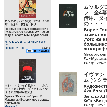
ムソルグ
ラ 全4
借用、タ
ロシアのオペラ初演 1730～1960
の・・・
年 全2巻 第2巻 М-Я
Первые оперные постановки в
Борис Год
России. 1730-1960. В 2 т. Т.2: От
заимствов
М до Я./ сост. М.М. Годлевская.
,того же 
М.: СПб., А.Р.Т; СПбГМТМИ 528 c.
большинст
hard
автограф
2026 年 R281088
\23,100
Мусоргский 
Л., <Музыка>
1974 年 R223261
イヴァン
ム (ウク
Художест
マシニン（ロック歌手） 「カム
チャツカ」時代（ヴィクトル・ツ
Альбом. (Н
ォイの聖地の全歴史）
Запаско А.П
Время "Камчатки"./ ред. О.
Машнина. (Возьми мое сердце,
Київ, <Вища
Камчатка!)
1974 年 R38277
Машнин А.