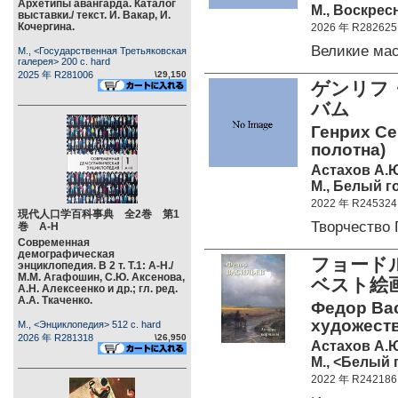
Архетипы авангарда. Каталог
М., Воскрес
выставки./ текст. И. Вакар, И.
Кочергина.
2026 年 R282625
Великие ма
М., <Государственная Третьяковская
галерея> 200 c. hard
2025 年 R281006
\29,150
ゲンリフ・
バム
Генрих Се
полотна)
Астахов А.Ю
М., Белый г
2022 年 R245324
現代人口学百科事典 全2巻 第1
Творчество
巻 А-Н
Современная
демографическая
フョードル
энциклопедия. В 2 т. Т.1: А-Н./
М.М. Агафошин, С.Ю. Аксенова,
ベスト絵
А.Н. Алексеенко и др.; гл. ред.
А.А. Ткаченко.
Федор Ва
художеств
М., <Энциклопедия> 512 c. hard
2026 年 R281318
\26,950
Астахов А.Ю
М., <Белый г
2022 年 R242186