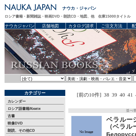
ナウカ・ジャパン
ロシア書籍・新聞雑誌・映画DVD・朗読CD・地図、他 在庫15000タイトル
ナウカジャパン
店舗地図
カタログ請求
ご注文方法
配
カテゴリー
[前の10件]
38
39
40
41
カレンダー
ロシア語書籍/Книги
並べ
古書
ベラルー
映像DVD
（ベラル
朗読、その他CD
Белорусс