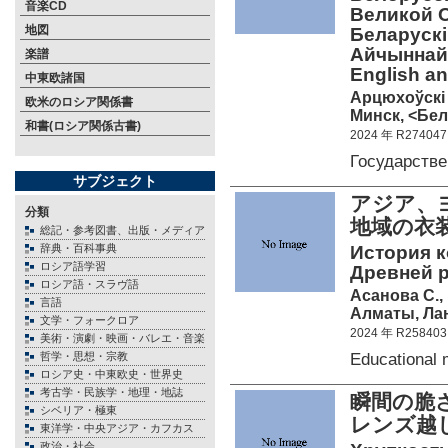
音楽CD
Великой О
地図
Беларускi
Айчыннай в
楽譜
English 
中東欧諸国
Арцюхоўскi 
欧米のロシア関係書
Минск, <Бел
和書(ロシア関係古書)
2024 年 R274047
Государств
サブジェクト
アジア、
分類
地域の
総記・参考図書、出版・メディア
辞典・百科事典
История к
ロシア語学習
Древней 
ロシア語・スラヴ語
Асанова С.,
言語
Алматы, Лан
文学・フォークロア
2024 年 R258403
美術・演劇・映画・バレエ・音楽
Educational 
哲学・思想・宗教
ロシア史・中東欧史・世界史
考古学・民族学・地理・地誌
瞬間の脆
シベリア・極東
レンズ越
東洋学・中央アジア・カフカス
政治・社会