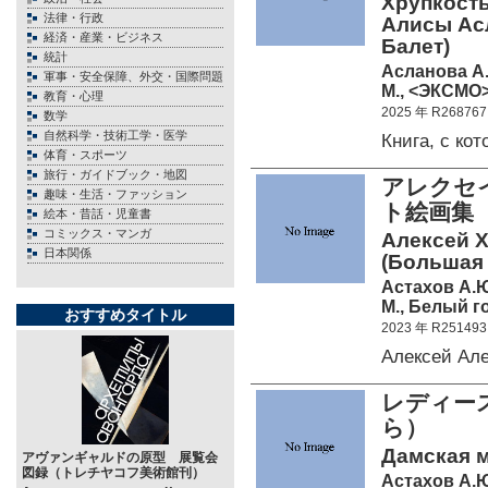
Хрупкость
法律・行政
Алисы Ас
経済・産業・ビジネス
Балет)
統計
Асланова А.
軍事・安全保障、外交・国際問題
М., <ЭКСМО>
教育・心理
2025 年 R268767
数学
自然科学・技術工学・医学
Книга, с к
体育・スポーツ
旅行・ガイドブック・地図
アレクセイ
趣味・生活・ファッション
ト絵画集
絵本・昔話・児童書
コミックス・マンガ
Алексей Х
日本関係
(Большая 
Астахов А.
М., Белый г
おすすめタイトル
2023 年 R251493
Алексей Ал
レディー
ら）
Дамская м
アヴァンギャルドの原型 展覧会
図録（トレチヤコフ美術館刊）
Астахов А.