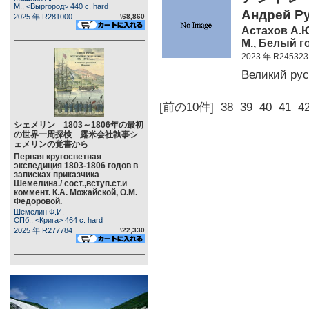
М., <Выргород> 440 c. hard
Андрей Ру
2025 年 R281000
\68,860
Астахов А.Ю
М., Белый г
2023 年 R245323
Великий ру
[前の10件]
38
39
40
41
4
シェメリン 1803～1806年の最初
の世界一周探検 露米会社執事シ
ェメリンの覚書から
Первая кругосветная
экспедиция 1803-1806 годов в
записках приказчика
Шемелина./ сост.,вступ.ст.и
коммент. К.А. Можайской, О.М.
Федоровой.
Шемелин Ф.И.
СПб., <Крига> 464 c. hard
2025 年 R277784
\22,330