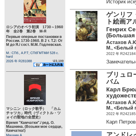
Историк ис
ゲンリフ・
ト絵画ア
ロシアのオペラ初演 1730～1960
Генрих Се
年 全2巻 第2巻 М-Я
(Большая 
Первые оперные постановки в
России. 1730-1960. В 2 т. Т.2: От
Астахов А.Ю
М до Я./ сост. М.М. Годлевская.
М., <Белый г
М.: СПб., А.Р.Т; СПбГМТМИ 528 c.
2022 年 R242184
hard
Замечатель
2026 年 R281088
\23,100
ブリュロー
バム
Карл Брю
художеств
Астахов А.Ю
М., <Белый г
マシニン（ロック歌手） 「カム
チャツカ」時代（ヴィクトル・ツ
2022 年 R242185
ォイの聖地の全歴史）
Карл Петро
Время "Камчатки"./ ред. О.
Машнина. (Возьми мое сердце,
Камчатка!)
アンドレ
Машнин А.