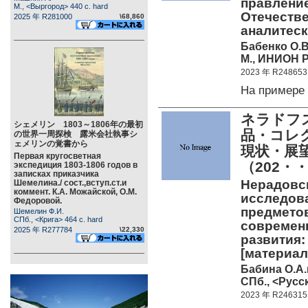
правление
М., <Выргород> 440 c. hard
Отечестве
2025 年 R281000
\68,860
аналитеск
Бабенко О.В
М., ИНИОН Р
2023 年 R248653
На примере
ネラドフ
シェメリン 1803～1806年の最初
品・コレ
の世界一周探検 露米会社執事シ
ェメリンの覚書から
現状・展
Первая кругосветная
（202・
экспедиция 1803-1806 годов в
записках приказчика
Нерадовск
Шемелина./ сост.,вступ.ст.и
коммент. К.А. Можайской, О.М.
исследов
Федоровой.
предметов
Шемелин Ф.И.
СПб., <Крига> 464 c. hard
современн
2025 年 R277784
\22,330
развития: 
[матери
Бабина О.А.и
СПб., <Русск
2023 年 R246315