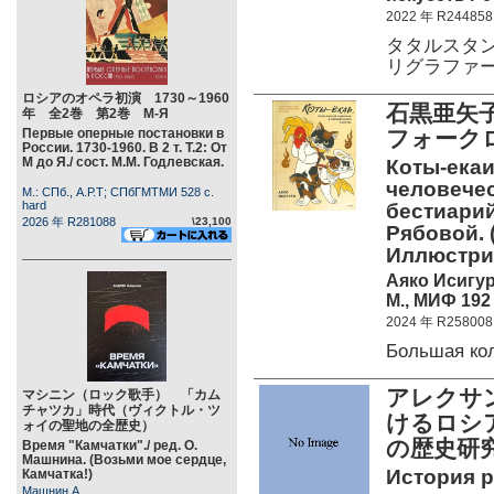
2022 年 R244858
タタルスタ
リグラファ
ロシアのオペラ初演 1730～1960
石黒亜矢
年 全2巻 第2巻 М-Я
Первые оперные постановки в
フォーク
России. 1730-1960. В 2 т. Т.2: От
М до Я./ сост. М.М. Годлевская.
Коты-екаи
человече
М.: СПб., А.Р.Т; СПбГМТМИ 528 c.
hard
бестиарий
2026 年 R281088
\23,100
Рябовой. 
Иллюстри
Аяко Исигу
М., МИФ 192 
2024 年 R258008
Большая ко
アレクサ
マシニン（ロック歌手） 「カム
チャツカ」時代（ヴィクトル・ツ
けるロシ
ォイの聖地の全歴史）
の歴史研
Время "Камчатки"./ ред. О.
Машнина. (Возьми мое сердце,
История р
Камчатка!)
Машнин А.