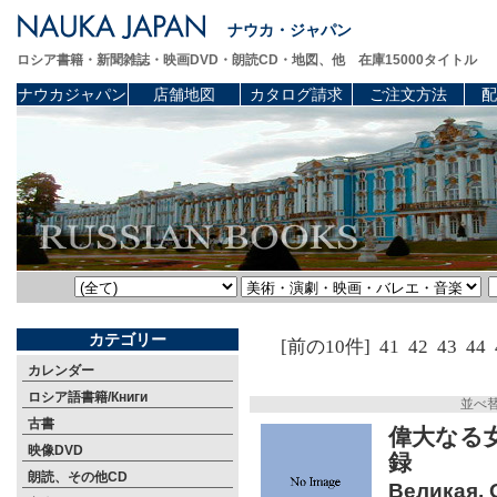
ナウカ・ジャパン
ロシア書籍・新聞雑誌・映画DVD・朗読CD・地図、他 在庫15000タイトル
ナウカジャパン
店舗地図
カタログ請求
ご注文方法
配
カテゴリー
[前の10件]
41
42
43
44
カレンダー
ロシア語書籍/Книги
並べ
古書
偉大なる
映像DVD
録
朗読、その他CD
Великая. 