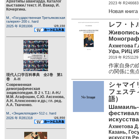
Архетипы авангарда. Каталог
2023 年 R246683
выставки./ текст. И. Вакар, И.
Кочергина.
Новая книг
М., <Государственная Третьяковская
галерея> 200 c. hard
レフ・ト
2025 年 R281006
\29,150
Живопись 
Монограф
Ахметова Г.
Уфа, РИЦ ИР
2019 年 R251129
作家自身の
の関係に焦
現代人口学百科事典 全2巻 第1
巻 А-Н
シャマイ
Современная
демографическая
フェステ
энциклопедия. В 2 т. Т.1: А-Н./
М.М. Агафошин, С.Ю. Аксенова,
語）
А.Н. Алексеенко и др.; гл. ред.
А.А. Ткаченко.
Шамаиль-а
фестивал
М., <Энциклопедия> 512 c. hard
2026 年 R281318
\26,950
искусства.
Ахметова Д.
Казань, Го
искусств Ре