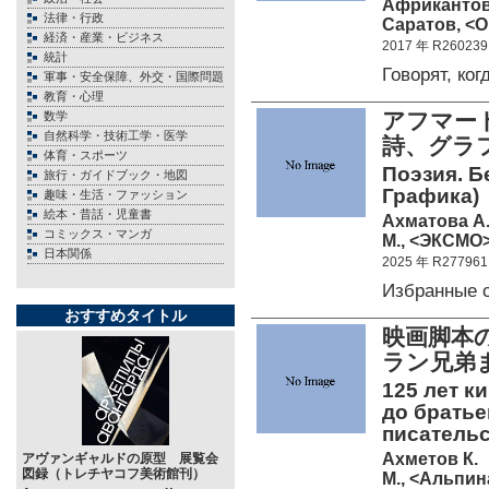
Африкантов
法律・行政
Саратов, <О
経済・産業・ビジネス
2017 年 R260239
統計
Говорят, к
軍事・安全保障、外交・国際問題
教育・心理
アフマー
数学
自然科学・技術工学・医学
詩、グラ
体育・スポーツ
Поэзия. Б
旅行・ガイドブック・地図
Графика)
趣味・生活・ファッション
絵本・昔話・児童書
Ахматова А.
コミックス・マンガ
М., <ЭКСМО>
日本関係
2025 年 R277961
Избранные 
おすすめタイトル
映画脚本
ラン兄弟
125 лет к
до братье
писательс
Ахметов К.
アヴァンギャルドの原型 展覧会
図録（トレチヤコフ美術館刊）
М., <Альпин