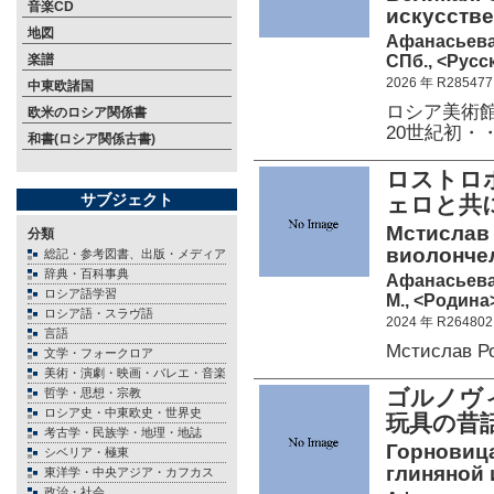
音楽CD
искусстве
地図
Афанасьева 
СПб., <Русск
楽譜
2026 年 R285477
中東欧諸国
ロシア美術
欧米のロシア関係書
20世紀初・
和書(ロシア関係古書)
ロストロポ
サブジェクト
ェロと共
Мстислав
分類
виолончел
総記・参考図書、出版・メディア
辞典・百科事典
Афанасьева
ロシア語学習
М., <Родина>
ロシア語・スラヴ語
2024 年 R264802
言語
Мстислав Р
文学・フォークロア
美術・演劇・映画・バレエ・音楽
ゴルノヴ
哲学・思想・宗教
ロシア史・中東欧史・世界史
玩具の昔
考古学・民族学・地理・地誌
Горновица
シベリア・極東
глиняной 
東洋学・中央アジア・カフカス
政治・社会